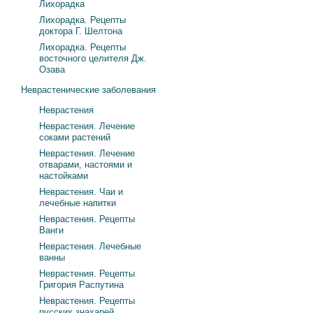
Лихорадка
Лихорадка. Рецепты
доктора Г. Шелтона
Лихорадка. Рецепты
восточного целителя Дж.
Озава
Неврастенические заболевания
Неврастения
Неврастения. Лечение
соками растений
Неврастения. Лечение
отварами, настоями и
настойками
Неврастения. Чаи и
лечебные напитки
Неврастения. Рецепты
Ванги
Неврастения. Лечебные
ванны
Неврастения. Рецепты
Григория Распутина
Неврастения. Рецепты
русских знахарей