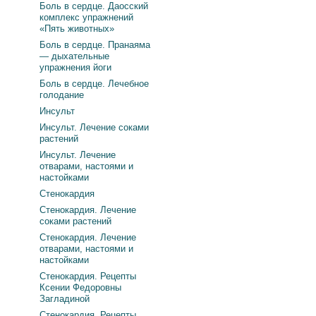
Боль в сердце. Даосский
комплекс упражнений
«Пять животных»
Боль в сердце. Пранаяма
— дыхательные
упражнения йоги
Боль в сердце. Лечебное
голодание
Инсульт
Инсульт. Лечение соками
растений
Инсульт. Лечение
отварами, настоями и
настойками
Стенокардия
Стенокардия. Лечение
соками растений
Стенокардия. Лечение
отварами, настоями и
настойками
Стенокардия. Рецепты
Ксении Федоровны
Загладиной
Стенокардия. Рецепты