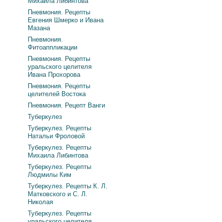
Михаила Либинтова
Пневмония. Рецепты
Евгения Шмерко и Ивана
Мазана
Пневмония.
Фитоаппликации
Пневмония. Рецепты
уральского целителя
Ивана Прохорова
Пневмония. Рецепты
целителей Востока
Пневмония. Рецепт Ванги
Туберкулез
Туберкулез. Рецепты
Натальи Фроловой
Туберкулез. Рецепты
Михаила Либинтова
Туберкулез. Рецепты
Людмилы Ким
Туберкулез. Рецепты К. Л.
Матковского и С. Л.
Николая
Туберкулез. Рецепты
уральского целителя