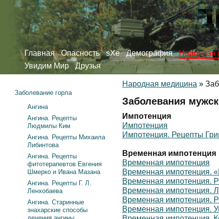
Главная
Опасность
sXe
Демография
Народная 
Увидим Мир
Друзья
Народная медицина
»
Заб
Заболевание горла
Заболевания мужск
Ангина
Импотенция
Ангина. Рецепты
Импотенция
Людмилы Ким
Импотенция. Рецепты Гри
Ангина. Рецепты Михаила
Либинтова
Временная импотенция
Ангина. Рецепты
Временная импотенция
фитотерапевтов Евгения
Временная импотенция. 
Шмерко и Ивана Мазана
Временная импотенция. Р
Ангина. Рецепты Г. Л.
Временная импотенция. 
Ленхобаева
Временная импотенция. Р
Ангина. Старинные
Временная импотенция. У
знахарские способы
лечения ангины
Временная импотенция. К