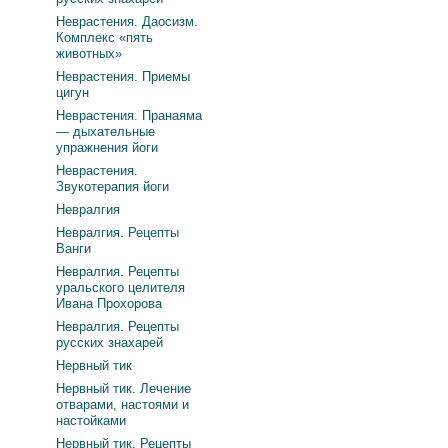
Неврастения. Даосизм.
Комплекс «пять
животных»
Неврастения. Приемы
цигун
Неврастения. Пранаяма
— дыхательные
упражнения йоги
Неврастения.
Звукотерапия йоги
Невралгия
Невралгия. Рецепты
Ванги
Невралгия. Рецепты
уральского целителя
Ивана Прохорова
Невралгия. Рецепты
русских знахарей
Нервный тик
Нервный тик. Лечение
отварами, настоями и
настойками
Нервный тик. Рецепты