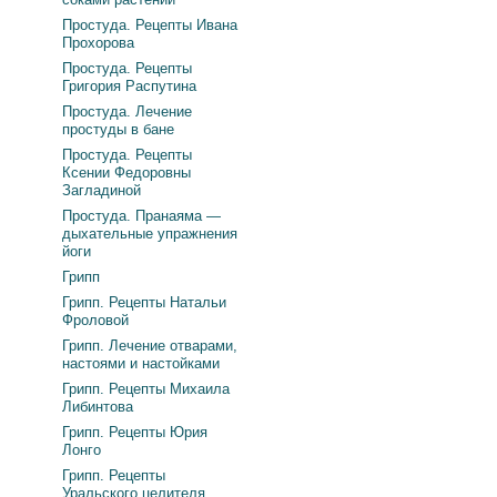
Простуда. Рецепты Ивана
Прохорова
Простуда. Рецепты
Григория Распутина
Простуда. Лечение
простуды в бане
Простуда. Рецепты
Ксении Федоровны
Загладиной
Простуда. Пранаяма —
дыхательные упражнения
йоги
Грипп
Грипп. Рецепты Натальи
Фроловой
Грипп. Лечение отварами,
настоями и настойками
Грипп. Рецепты Михаила
Либинтова
Грипп. Рецепты Юрия
Лонго
Грипп. Рецепты
Уральского целителя