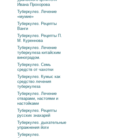
Ивана Прохорова
Туберкулез. Лечение
«мумие»
Туберкулез. Рецепты
Ванги
Туберкулез. Рецепты П.
М. Куреннова
Туберкулез. Лечение
туберкулеза китайским
виноградом.
Туберкулез. Семь
средств от чахотки
Туберкулез. Кумыс как
средство лечения
туберкулеза
Туберкулез. Лечение
отварами, настоями и
настойками
Туберкулез. Рецепты
русских знахарей
Туберкулез. дыхательные
упражнения йоги
Туберкулез.