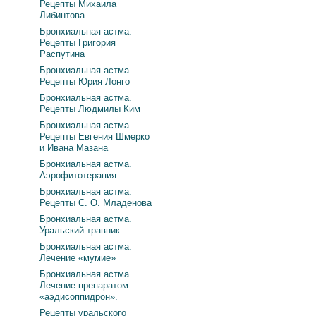
Рецепты Михаила
Либинтова
Бронхиальная астма.
Рецепты Григория
Распутина
Бронхиальная астма.
Рецепты Юрия Лонго
Бронхиальная астма.
Рецепты Людмилы Ким
Бронхиальная астма.
Рецепты Евгения Шмерко
и Ивана Мазана
Бронхиальная астма.
Аэрофитотерапия
Бронхиальная астма.
Рецепты С. О. Младенова
Бронхиальная астма.
Уральский травник
Бронхиальная астма.
Лечение «мумие»
Бронхиальная астма.
Лечение препаратом
«аэдисоппидрон».
Рецепты уральского