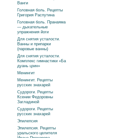
Ванги
Головная боль. Рецепты
Григория Распутина
Головная боль. Пранаяма
— дыхательные
упражнения йоги
Для снятия усталости.
Ванны и припарки
(паровые ванны)
Для снятия усталости.
Комплекс гимнастики «Ба
дуань цзин»
Менингит
Менингит. Рецепты
русских знахарей
Судороги. Рецепты
Ксении Федоровны
Загладиной
Судороги. Рецепты
русских знахарей
Эпилепсия
Эпилепсия. Рецепты
уральского целителя
Ивана Прохорова