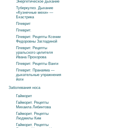
Энергетическое дыхание
Туберкулез. Дыхание
«Кузнечные мехи» —
Бхастрика
Плеврит
Плеврит.
Плеврит. Рецепты Ксении
Федоровны Загладиной
Плеврит. Рецепты
уральского целителя
Ивана Прохорова
Плеврит. Рецепты Ванги
Плеврит. Пранаяма —
дыхательные упражнения
йоги
Заболевания носа
Гайморит
Гайморит. Рецепты
Михаила Либинтова
Гайморит. Рецепты
Людмилы Ким
Гайморит. Рецепты