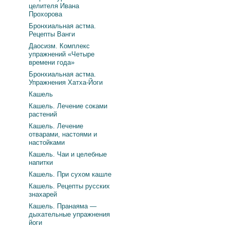
целителя Ивана
Прохорова
Бронхиальная астма.
Рецепты Ванги
Даосизм. Комплекс
упражнений «Четыре
времени года»
Бронхиальная астма.
Упражнения Хатха-Йоги
Кашель
Кашель. Лечение соками
растений
Кашель. Лечение
отварами, настоями и
настойками
Кашель. Чаи и целебные
напитки
Кашель. При сухом кашле
Кашель. Рецепты русских
знахарей
Кашель. Пранаяма —
дыхательные упражнения
йоги