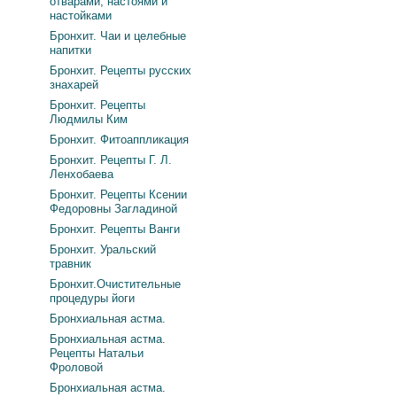
отварами, настоями и
настойками
Бронхит. Чаи и целебные
напитки
Бронхит. Рецепты русских
знахарей
Бронхит. Рецепты
Людмилы Ким
Бронхит. Фитоаппликация
Бронхит. Рецепты Г. Л.
Ленхобаева
Бронхит. Рецепты Ксении
Федоровны Загладиной
Бронхит. Рецепты Ванги
Бронхит. Уральский
травник
Бронхит.Очистительные
процедуры йоги
Бронхиальная астма.
Бронхиальная астма.
Рецепты Натальи
Фроловой
Бронхиальная астма.