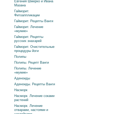
Евгения Шмерко и Ивана
Мазана
Гайморит.
Фитоаппликации
Гайморит. Рецепты Ванги
Гайморит. Лечение
«мумие»
Гайморит. Рецепты
русских знахарей
Гайморит. Очистительные
процедуры йоги
Полипы
Полипы. Рецепт Ванги
Полипы. Лечение
«мумие»
Аденоиды
Аденоиды. Рецепты Ванги
Насморк
Насморк. Лечение соками
растений
Насморк. Лечение
отварами, настоями и
настойками