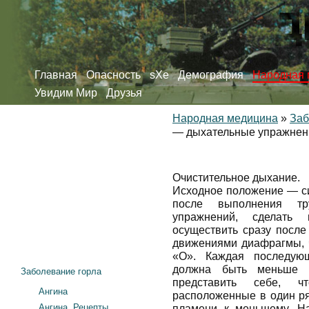
Главная
Опасность
sXe
Демография
Народная 
Увидим Мир
Друзья
Народная медицина
»
Заб
— дыхательные упражнен
Очистительное дыхание.
Исходное положение — си
после выполнения т
упражнений, сделать
осуществить сразу после
движениями диафрагмы, ч
«О». Каждая последую
должна быть меньше 
Заболевание горла
представить себе, ч
Ангина
расположенные в один ря
Ангина. Рецепты
пламени к меньшему. На