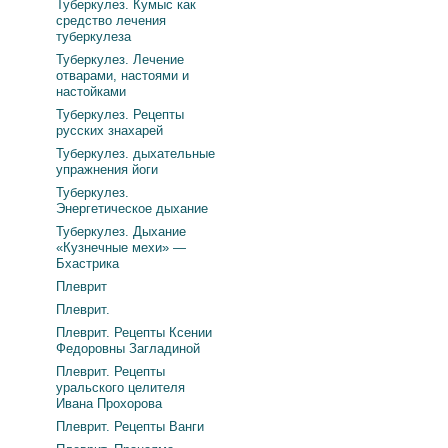
Туберкулез. Кумыс как
средство лечения
туберкулеза
Туберкулез. Лечение
отварами, настоями и
настойками
Туберкулез. Рецепты
русских знахарей
Туберкулез. дыхательные
упражнения йоги
Туберкулез.
Энергетическое дыхание
Туберкулез. Дыхание
«Кузнечные мехи» —
Бхастрика
Плеврит
Плеврит.
Плеврит. Рецепты Ксении
Федоровны Загладиной
Плеврит. Рецепты
уральского целителя
Ивана Прохорова
Плеврит. Рецепты Ванги