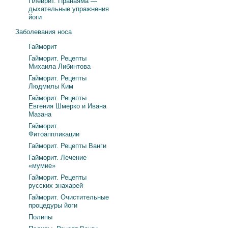
Плеврит. Пранаяма —
дыхательные упражнения
йоги
Заболевания носа
Гайморит
Гайморит. Рецепты
Михаила Либинтова
Гайморит. Рецепты
Людмилы Ким
Гайморит. Рецепты
Евгения Шмерко и Ивана
Мазана
Гайморит.
Фитоаппликации
Гайморит. Рецепты Ванги
Гайморит. Лечение
«мумие»
Гайморит. Рецепты
русских знахарей
Гайморит. Очистительные
процедуры йоги
Полипы