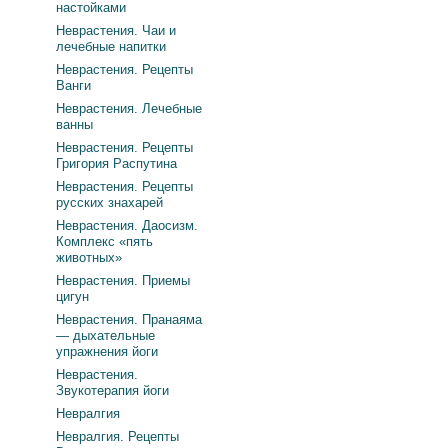
настойками
Неврастения. Чаи и
лечебные напитки
Неврастения. Рецепты
Ванги
Неврастения. Лечебные
ванны
Неврастения. Рецепты
Григория Распутина
Неврастения. Рецепты
русских знахарей
Неврастения. Даосизм.
Комплекс «пять
животных»
Неврастения. Приемы
цигун
Неврастения. Пранаяма
— дыхательные
упражнения йоги
Неврастения.
Звукотерапия йоги
Невралгия
Невралгия. Рецепты