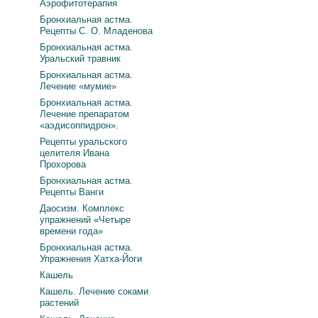
Аэрофитотерапия
Бронхиальная астма.
Рецепты С. О. Младенова
Бронхиальная астма.
Уральский травник
Бронхиальная астма.
Лечение «мумие»
Бронхиальная астма.
Лечение препаратом
«аэдисоппидрон».
Рецепты уральского
целителя Ивана
Прохорова
Бронхиальная астма.
Рецепты Ванги
Даосизм. Комплекс
упражнений «Четыре
времени года»
Бронхиальная астма.
Упражнения Хатха-Йоги
Кашель
Кашель. Лечение соками
растений