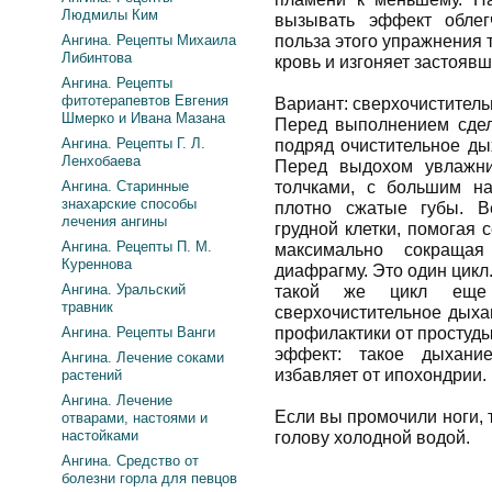
Людмилы Ким
вызывать эффект облег
Ангина. Рецепты Михаила
польза этого упражнения 
Либинтова
кровь и изгоняет застоявш
Ангина. Рецепты
фитотерапевтов Евгения
Вариант: сверхочиститель
Шмерко и Ивана Мазана
Перед выполнением сдел
Ангина. Рецепты Г. Л.
подряд очистительное ды
Ленхобаева
Перед выдохом увлажни
Ангина. Старинные
толчками, с большим на
знахарские способы
плотно сжатые губы. В
лечения ангины
грудной клетки, помогая 
Ангина. Рецепты П. М.
максимально сокраща
Куреннова
диафрагму. Это один цикл
Ангина. Уральский
такой же цикл еще 
травник
сверхочистительное дыха
Ангина. Рецепты Ванги
профилактики от простуды
эффект: такое дыхани
Ангина. Лечение соками
избавляет от ипохондрии.
растений
Ангина. Лечение
Если вы промочили ноги, т
отварами, настоями и
настойками
голову холодной водой.
Ангина. Средство от
болезни горла для певцов