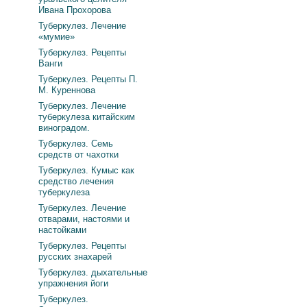
Ивана Прохорова
Туберкулез. Лечение
«мумие»
Туберкулез. Рецепты
Ванги
Туберкулез. Рецепты П.
М. Куреннова
Туберкулез. Лечение
туберкулеза китайским
виноградом.
Туберкулез. Семь
средств от чахотки
Туберкулез. Кумыс как
средство лечения
туберкулеза
Туберкулез. Лечение
отварами, настоями и
настойками
Туберкулез. Рецепты
русских знахарей
Туберкулез. дыхательные
упражнения йоги
Туберкулез.