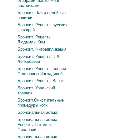
отварами, настоями и
настойками
Бронхит. Чаи и целебные
напитки
Бронхит. Рецепты русских
знахарей
Бронхит. Рецепты
Людмилы Ким
Бронхит. Фитоаппликация
Бронхит. Рецепты Г. Л.
Ленхобаева
Бронхит. Рецепты Ксении
Федоровны Загладиной
Бронхит. Рецепты Ванги
Бронхит. Уральский
травник
Бронхит.Очистительные
процедуры йоги
Бронхиальная астма.
Бронхиальная астма.
Рецепты Натальи
Фроловой
Бронхиальная астма.