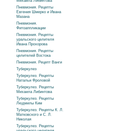
Михаила Либинтова
Пневмония. Рецепты
Евгения Шмерко и Ивана
Мазана
Пневмония.
Фитоаппликации
Пневмония. Рецепты
уральского целителя
Ивана Прохорова
Пневмония. Рецепты
целителей Востока
Пневмония. Рецепт Ванги
Туберкулез
Туберкулез. Рецепты
Натальи Фроловой
Туберкулез. Рецепты
Михаила Либинтова
Туберкулез. Рецепты
Людмилы Ким
Туберкулез. Рецепты К. Л.
Матковского и С. Л.
Николая
Туберкулез. Рецепты
уральского целителя