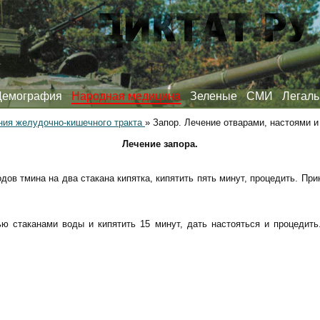
Демография
Народная медицина
Зеленые
СМИ
Легаль
ния желудочно-кишечного тракта
»
Запор. Лечение отварами, настоями и
Лечение запора.
ов тмина на два стакана кипятка, кипятить пять минут, процедить. При
ю стаканами воды и кипятить 15 минут, дать настояться и процедить