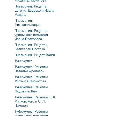
Михаила Либинтова
Пневмония. Рецепты
Евгения Шмерко и Ивана
Мазана
Пневмония.
Фитоаппликации
Пневмония. Рецепты
уральского целителя
Ивана Прохорова
Пневмония. Рецепты
целителей Востока
Пневмония. Рецепт Ванги
Туберкулез
Туберкулез. Рецепты
Натальи Фроловой
Туберкулез. Рецепты
Михаила Либинтова
Туберкулез. Рецепты
Людмилы Ким
Туберкулез. Рецепты К. Л.
Матковского и С. Л.
Николая
Туберкулез. Рецепты
уральского целителя