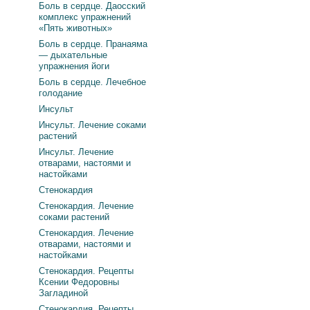
Боль в сердце. Даосский
комплекс упражнений
«Пять животных»
Боль в сердце. Пранаяма
— дыхательные
упражнения йоги
Боль в сердце. Лечебное
голодание
Инсульт
Инсульт. Лечение соками
растений
Инсульт. Лечение
отварами, настоями и
настойками
Стенокардия
Стенокардия. Лечение
соками растений
Стенокардия. Лечение
отварами, настоями и
настойками
Стенокардия. Рецепты
Ксении Федоровны
Загладиной
Стенокардия. Рецепты