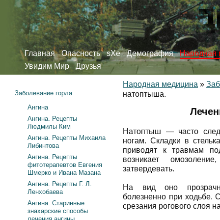
Главная
Опасность
sXe
Демография
Народная 
Увидим Мир
Друзья
Народная медицина
»
Заб
Заболевание горла
натоптыша.
Ангина
Лечен
Ангина. Рецепты
Людмилы Ким
Натоптыш — часто след
Ангина. Рецепты Михаила
ногам. Складки в стельк
Либинтова
приводят к травмам по
Ангина. Рецепты
возникает омозолени
фитотерапевтов Евгения
затвердевать.
Шмерко и Ивана Мазана
Ангина. Рецепты Г. Л.
На вид оно прозрачно
Ленхобаева
болезненно при ходьбе. Ср
Ангина. Старинные
срезания рогового слоя н
знахарские способы
лечения ангины