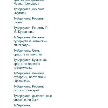
Ивана Прохорова
Туберкулез. Лечение
«мумие»
Туберкулез. Рецепты
Ванги
Туберкулез. Рецепты П.
М. Куреннова
Туберкулез. Лечение
туберкулеза китайским
виноградом.
Туберкулез. Семь
средств от чахотки
Туберкулез. Кумыс как
средство лечения
туберкулеза
Туберкулез. Лечение
отварами, настоями и
настойками
Туберкулез. Рецепты
русских знахарей
Туберкулез. дыхательные
упражнения йоги
Туберкулез.