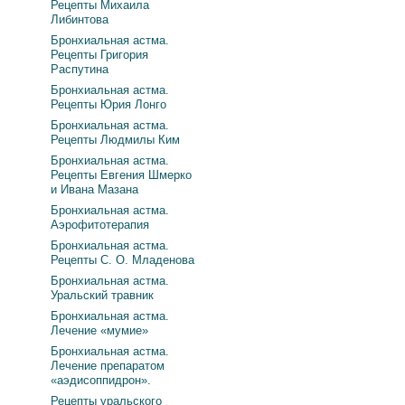
Рецепты Михаила
Либинтова
Бронхиальная астма.
Рецепты Григория
Распутина
Бронхиальная астма.
Рецепты Юрия Лонго
Бронхиальная астма.
Рецепты Людмилы Ким
Бронхиальная астма.
Рецепты Евгения Шмерко
и Ивана Мазана
Бронхиальная астма.
Аэрофитотерапия
Бронхиальная астма.
Рецепты С. О. Младенова
Бронхиальная астма.
Уральский травник
Бронхиальная астма.
Лечение «мумие»
Бронхиальная астма.
Лечение препаратом
«аэдисоппидрон».
Рецепты уральского