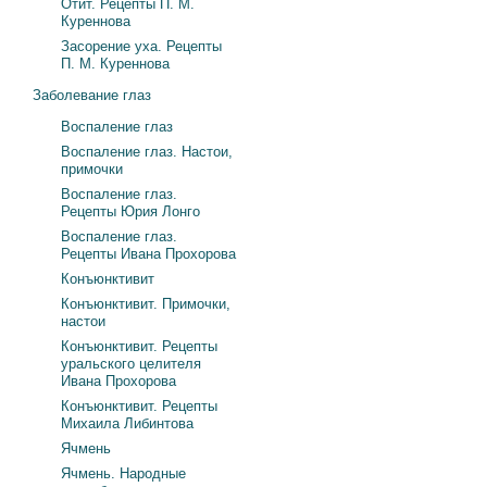
Отит. Рецепты П. М.
Куреннова
Засорение уха. Рецепты
П. М. Куреннова
Заболевание глаз
Воспаление глаз
Воспаление глаз. Настои,
примочки
Воспаление глаз.
Рецепты Юрия Лонго
Воспаление глаз.
Рецепты Ивана Прохорова
Конъюнктивит
Конъюнктивит. Примочки,
настои
Конъюнктивит. Рецепты
уральского целителя
Ивана Прохорова
Конъюнктивит. Рецепты
Михаила Либинтова
Ячмень
Ячмень. Народные