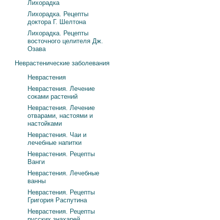
Лихорадка
Лихорадка. Рецепты
доктора Г. Шелтона
Лихорадка. Рецепты
восточного целителя Дж.
Озава
Неврастенические заболевания
Неврастения
Неврастения. Лечение
соками растений
Неврастения. Лечение
отварами, настоями и
настойками
Неврастения. Чаи и
лечебные напитки
Неврастения. Рецепты
Ванги
Неврастения. Лечебные
ванны
Неврастения. Рецепты
Григория Распутина
Неврастения. Рецепты
русских знахарей