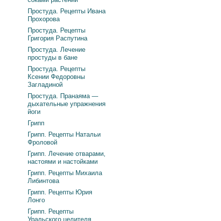
Простуда. Рецепты Ивана
Прохорова
Простуда. Рецепты
Григория Распутина
Простуда. Лечение
простуды в бане
Простуда. Рецепты
Ксении Федоровны
Загладиной
Простуда. Пранаяма —
дыхательные упражнения
йоги
Грипп
Грипп. Рецепты Натальи
Фроловой
Грипп. Лечение отварами,
настоями и настойками
Грипп. Рецепты Михаила
Либинтова
Грипп. Рецепты Юрия
Лонго
Грипп. Рецепты
Уральского целителя