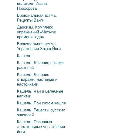
целителя Ивана
Прохорова
Бронхиальная астма.
Рецепты Ванги
Даосизм. Комплекс
упражнений «Четыре
времени года»
Бронхиальная астма.
Упражнения Хатха-Йоги
Кашель
Кашель. Лечение соками
растений
Кашель. Лечение
отварами, настоями и
настойками
Кашель. Чаи и целебные
напитки
Кашель. При сухом кашле
Кашель. Рецепты русских
знахарей
Кашель. Пранаяма —
дыхательные упражнения
йоги