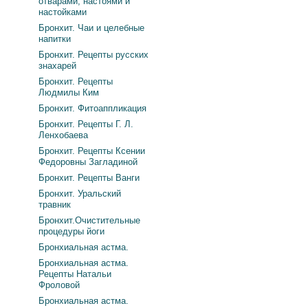
отварами, настоями и
настойками
Бронхит. Чаи и целебные
напитки
Бронхит. Рецепты русских
знахарей
Бронхит. Рецепты
Людмилы Ким
Бронхит. Фитоаппликация
Бронхит. Рецепты Г. Л.
Ленхобаева
Бронхит. Рецепты Ксении
Федоровны Загладиной
Бронхит. Рецепты Ванги
Бронхит. Уральский
травник
Бронхит.Очистительные
процедуры йоги
Бронхиальная астма.
Бронхиальная астма.
Рецепты Натальи
Фроловой
Бронхиальная астма.