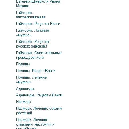
Евгения Шмерко и Ивана
Мазана
Гайморит.
Фитоаппликации
Гайморит. Рецепты Ванги
Гайморит. Лечение
«мумие»
Гайморит. Рецепты
русских знахарей
Гайморит. Очистительные
процедуры йоги
Полипы
Полипы. Рецепт Ванги
Полипы. Лечение
«мумие»
Аденоиды
Аденоиды. Рецепты Ванги
Насморк
Насморк. Лечение соками
растений
Насморк. Лечение
отварами, настоями и
настойками