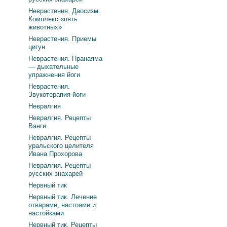
Неврастения. Даосизм.
Комплекс «пять
животных»
Неврастения. Приемы
цигун
Неврастения. Пранаяма
— дыхательные
упражнения йоги
Неврастения.
Звукотерапия йоги
Невралгия
Невралгия. Рецепты
Ванги
Невралгия. Рецепты
уральского целителя
Ивана Прохорова
Невралгия. Рецепты
русских знахарей
Нервный тик
Нервный тик. Лечение
отварами, настоями и
настойками
Нервный тик. Рецепты