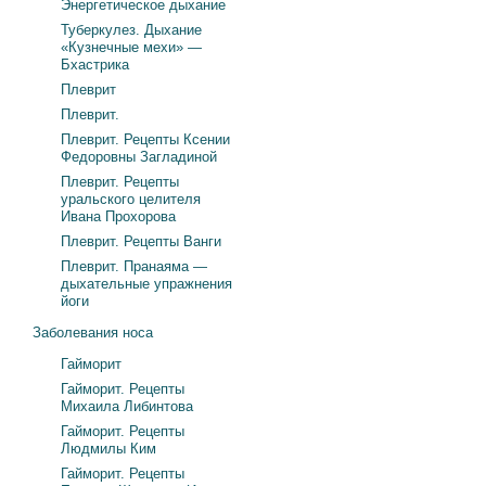
Энергетическое дыхание
Туберкулез. Дыхание
«Кузнечные мехи» —
Бхастрика
Плеврит
Плеврит.
Плеврит. Рецепты Ксении
Федоровны Загладиной
Плеврит. Рецепты
уральского целителя
Ивана Прохорова
Плеврит. Рецепты Ванги
Плеврит. Пранаяма —
дыхательные упражнения
йоги
Заболевания носа
Гайморит
Гайморит. Рецепты
Михаила Либинтова
Гайморит. Рецепты
Людмилы Ким
Гайморит. Рецепты