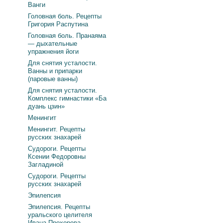
Ванги
Головная боль. Рецепты
Григория Распутина
Головная боль. Пранаяма
— дыхательные
упражнения йоги
Для снятия усталости.
Ванны и припарки
(паровые ванны)
Для снятия усталости.
Комплекс гимнастики «Ба
дуань цзин»
Менингит
Менингит. Рецепты
русских знахарей
Судороги. Рецепты
Ксении Федоровны
Загладиной
Судороги. Рецепты
русских знахарей
Эпилепсия
Эпилепсия. Рецепты
уральского целителя
Ивана Прохорова