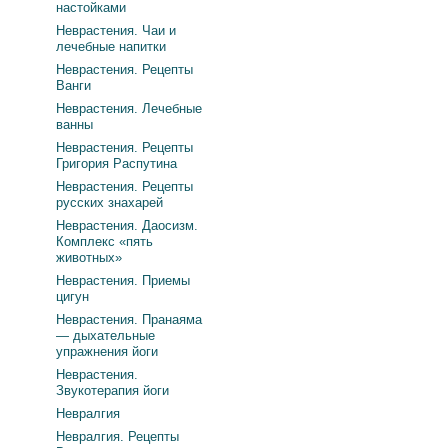
настойками
Неврастения. Чаи и
лечебные напитки
Неврастения. Рецепты
Ванги
Неврастения. Лечебные
ванны
Неврастения. Рецепты
Григория Распутина
Неврастения. Рецепты
русских знахарей
Неврастения. Даосизм.
Комплекс «пять
животных»
Неврастения. Приемы
цигун
Неврастения. Пранаяма
— дыхательные
упражнения йоги
Неврастения.
Звукотерапия йоги
Невралгия
Невралгия. Рецепты