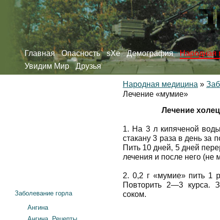
Главная
Опасность
sXe
Демография
Народная 
Увидим Мир
Друзья
Народная медицина
»
Заб
Лечение «мумие»
Лечение холец
1. На 3 л кипяченой вод
стакану 3 раза в день за 
Пить 10 дней, 5 дней пер
лечения и после него (не 
2. 0,2 г «мумие» пить 1 
Повторить 2—3 курса. 
Заболевание горла
соком.
Ангина
Ангина. Рецепты