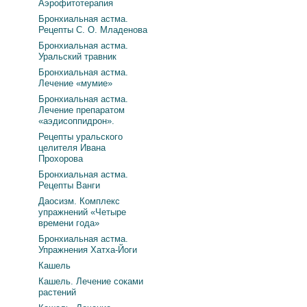
Аэрофитотерапия
Бронхиальная астма.
Рецепты С. О. Младенова
Бронхиальная астма.
Уральский травник
Бронхиальная астма.
Лечение «мумие»
Бронхиальная астма.
Лечение препаратом
«аэдисоппидрон».
Рецепты уральского
целителя Ивана
Прохорова
Бронхиальная астма.
Рецепты Ванги
Даосизм. Комплекс
упражнений «Четыре
времени года»
Бронхиальная астма.
Упражнения Хатха-Йоги
Кашель
Кашель. Лечение соками
растений