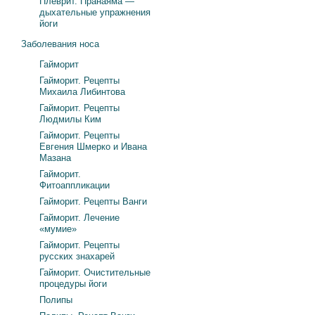
Плеврит. Пранаяма —
дыхательные упражнения
йоги
Заболевания носа
Гайморит
Гайморит. Рецепты
Михаила Либинтова
Гайморит. Рецепты
Людмилы Ким
Гайморит. Рецепты
Евгения Шмерко и Ивана
Мазана
Гайморит.
Фитоаппликации
Гайморит. Рецепты Ванги
Гайморит. Лечение
«мумие»
Гайморит. Рецепты
русских знахарей
Гайморит. Очистительные
процедуры йоги
Полипы