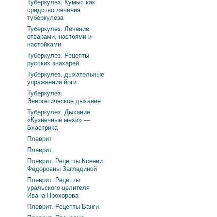
Туберкулез. Кумыс как
средство лечения
туберкулеза
Туберкулез. Лечение
отварами, настоями и
настойками
Туберкулез. Рецепты
русских знахарей
Туберкулез. дыхательные
упражнения йоги
Туберкулез.
Энергетическое дыхание
Туберкулез. Дыхание
«Кузнечные мехи» —
Бхастрика
Плеврит
Плеврит.
Плеврит. Рецепты Ксении
Федоровны Загладиной
Плеврит. Рецепты
уральского целителя
Ивана Прохорова
Плеврит. Рецепты Ванги