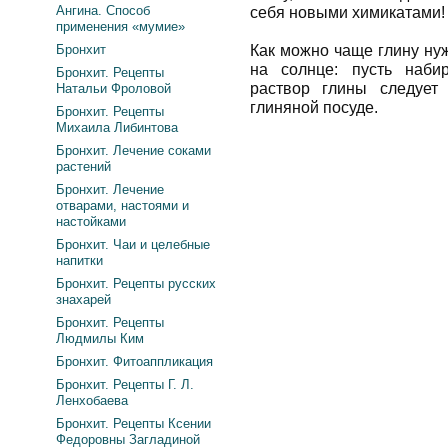
Ангина. Способ
себя новыми химикатами!
применения «мумие»
Бронхит
Как можно чаще глину ну
на солнце: пусть наби
Бронхит. Рецепты
раствор глины следует
Натальи Фроловой
глиняной посуде.
Бронхит. Рецепты
Михаила Либинтова
Бронхит. Лечение соками
растений
Бронхит. Лечение
отварами, настоями и
настойками
Бронхит. Чаи и целебные
напитки
Бронхит. Рецепты русских
знахарей
Бронхит. Рецепты
Людмилы Ким
Бронхит. Фитоаппликация
Бронхит. Рецепты Г. Л.
Ленхобаева
Бронхит. Рецепты Ксении
Федоровны Загладиной