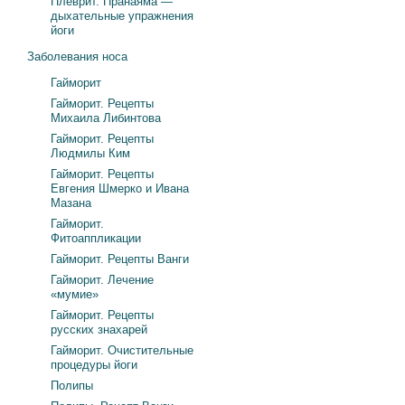
Плеврит. Пранаяма —
дыхательные упражнения
йоги
Заболевания носа
Гайморит
Гайморит. Рецепты
Михаила Либинтова
Гайморит. Рецепты
Людмилы Ким
Гайморит. Рецепты
Евгения Шмерко и Ивана
Мазана
Гайморит.
Фитоаппликации
Гайморит. Рецепты Ванги
Гайморит. Лечение
«мумие»
Гайморит. Рецепты
русских знахарей
Гайморит. Очистительные
процедуры йоги
Полипы