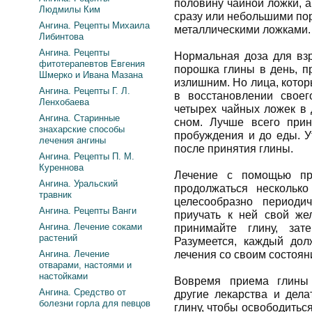
половину чайной ложки, а
Людмилы Ким
сразу или небольшими пор
Ангина. Рецепты Михаила
металлическими ложками.
Либинтова
Ангина. Рецепты
Нормальная доза для вз
фитотерапевтов Евгения
порошка глины в день, п
Шмерко и Ивана Мазана
излишним. Но лица, кото
Ангина. Рецепты Г. Л.
в восстановлении своег
Ленхобаева
четырех чайных ложек в 
Ангина. Старинные
сном. Лучше всего при
знахарские способы
пробуждения и до еды. У
лечения ангины
после принятия глины.
Ангина. Рецепты П. М.
Куреннова
Лечение с помощью пр
Ангина. Уральский
продолжаться нескольк
травник
целесообразно периоди
Ангина. Рецепты Ванги
приучать к ней свой же
Ангина. Лечение соками
принимайте глину, за
растений
Разумеется, каждый дол
Ангина. Лечение
лечения со своим состоян
отварами, настоями и
настойками
Вовремя приема глины 
Ангина. Средство от
другие лекарства и дела
болезни горла для певцов
глину, чтобы освободитьс