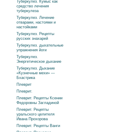
Туберкулез. Кумыс как
средство лечения
туберкулеза
Туберкулез. Лечение
отварами, настоями и
настойками
Туберкулез. Рецепты
русских знахарей
Туберкулез. дыхательные
упражнения йоги
Туберкулез.
Энергетическое дыхание
Туберкулез. Дыхание
«Кузнечные мехи» —
Бхастрика
Плеврит
Плеврит.
Плеврит. Рецепты Ксении
Федоровны Загладиной
Плеврит. Рецепты
уральского целителя
Ивана Прохорова
Плеврит. Рецепты Ванги