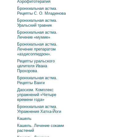
Аэрофитотерапия
Бронхиальная астма.
Рецепты С. О. Младенова
Бронхиальная астма.
Уральский травник
Бронхиальная астма.
Лечение «мумие»
Бронхиальная астма.
Лечение препаратом
«аэдисоппидрон».
Рецепты уральского
целителя Ивана
Прохорова
Бронхиальная астма.
Рецепты Ванги
Даосизм. Комплекс
упражнений «Четыре
времени года»
Бронхиальная астма.
Упражнения Хатха-Йоги
Кашель
Кашель. Лечение соками
растений