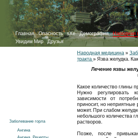
Главная
Опасность
sXe
Демография
Народная 
Увидим Мир
Друзья
Народная медицина
»
Заб
тракта
»
Язва желудка. Ка
Лечение язвы желу
Какое количество глины п
Нужно регулировать к
зависимости от потреб
приносит, но неприятные 
может. При слабом желудк
небольшого количества гли
Заболевание горла
растворов.
Ангина
Позже, после привыка
Ангина. Рецепты