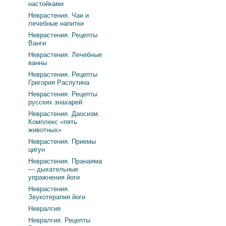
настойками
Неврастения. Чаи и
лечебные напитки
Неврастения. Рецепты
Ванги
Неврастения. Лечебные
ванны
Неврастения. Рецепты
Григория Распутина
Неврастения. Рецепты
русских знахарей
Неврастения. Даосизм.
Комплекс «пять
животных»
Неврастения. Приемы
цигун
Неврастения. Пранаяма
— дыхательные
упражнения йоги
Неврастения.
Звукотерапия йоги
Невралгия
Невралгия. Рецепты