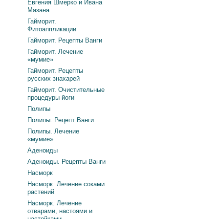
Евгения Шмерко и Ивана
Мазана
Гайморит.
Фитоаппликации
Гайморит. Рецепты Ванги
Гайморит. Лечение
«мумие»
Гайморит. Рецепты
русских знахарей
Гайморит. Очистительные
процедуры йоги
Полипы
Полипы. Рецепт Ванги
Полипы. Лечение
«мумие»
Аденоиды
Аденоиды. Рецепты Ванги
Насморк
Насморк. Лечение соками
растений
Насморк. Лечение
отварами, настоями и
настойками