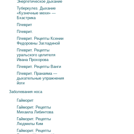
Энергетическое дыхание
Туберкулез. Дыхание
«Кузнечные мехи» —
Бхастрика
Плеврит
Плеврит.
Плеврит. Рецепты Ксении
Федоровны Загладиной
Плеврит. Рецепты
уральского целителя
Ивана Прохорова
Плеврит. Рецепты Ванги
Плеврит. Пранаяма —
дыхательные упражнения
йоги
Заболевания носа
Гайморит
Гайморит. Рецепты
Михаила Либинтова
Гайморит. Рецепты
Людмилы Ким
Гайморит. Рецепты