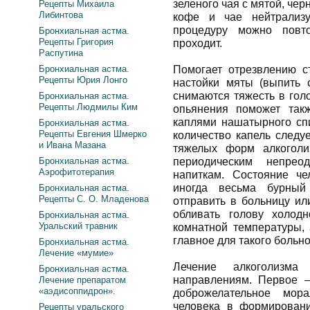
зеленого чая с мятой, чер
Рецепты Михаила
Либинтова
кофе и чае нейтрализу
процедуру можно повто
Бронхиальная астма.
Рецепты Григория
проходит.
Распутина
Бронхиальная астма.
Помогает отрезвлению с
Рецепты Юрия Лонго
настойки мяты (выпить с
снимаются тяжесть в гол
Бронхиальная астма.
Рецепты Людмилы Ким
опьянения поможет так
каплями нашатырного сп
Бронхиальная астма.
Рецепты Евгения Шмерко
количество капель следу
и Ивана Мазана
тяжелых форм алкоголи
Бронхиальная астма.
периодическим непре
Аэрофитотерапия
напиткам. Состояние ч
иногда весьма бурный 
Бронхиальная астма.
Рецепты С. О. Младенова
отправить в больницу ил
обливать голову холод
Бронхиальная астма.
Уральский травник
комнатной температуры, 
главное для такого больно
Бронхиальная астма.
Лечение «мумие»
Лечение алкоголизм
Бронхиальная астма.
направлениям. Первое —
Лечение препаратом
«аэдисоппидрон».
доброжелательное мора
человека в формировани
Рецепты уральского