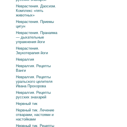
Неврастения. Даосизм.
Комплекс «пять
животных»
Неврастения. Приемы
цигун
Неврастения. Пранаяма
— дыхательные
упражнения йоги
Неврастения.
Звукотерапия йоги
Невралгия
Невралгия. Рецепты
Ванги
Невралгия. Рецепты
уральского целителя
Ивана Прохорова
Невралгия. Рецепты
русских знахарей
Нервный тик
Нервный тик. Лечение
отварами, настоями и
настойками
Нервный тик. Рецепты