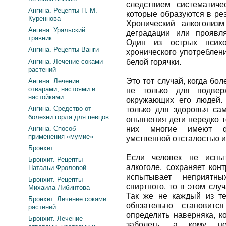
следствием систематиче
Ангина. Рецепты П. М.
которые образуются в ре
Куреннова
Хронический алкоголиз
Ангина. Уральский
деградации или проявля
травник
Один из острых психо
Ангина. Рецепты Ванги
хронического употреблен
Ангина. Лечение соками
белой горячки.
растений
Это тот случай, когда бо
Ангина. Лечение
отварами, настоями и
не только для подвер
настойками
окружающих его людей.
Ангина. Средство от
только для здоровья са
болезни горла для певцов
опьянения дети нередко 
Ангина. Способ
них многие имеют фи
применения «мумие»
умственной отсталостью 
Бронхит
Если человек не испыт
Бронхит. Рецепты
алкоголе, сохраняет кон
Натальи Фроловой
испытывает неприятн
Бронхит. Рецепты
спиртного, то в этом слу
Михаила Либинтова
Так же не каждый из те
Бронхит. Лечение соками
обязательно становитс
растений
определить наверняка, к
Бронхит. Лечение
заболеть, а кому не