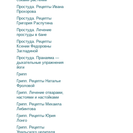
Простуда. Рецепты Ивана
Прохорова
Простуда. Рецепты
Григория Распутина
Простуда. Лечение
простуды в бане
Простуда. Рецепты
Ксении Федоровны
Загладиной
Простуда. Пранаяма —
дыхательные упражнения
йоги
Грипп
Грипп. Рецепты Натальи
Фроловой
Грипп. Лечение отварами,
настоями и настойками
Грипп. Рецепты Михаила
Либинтова
Грипп. Рецепты Юрия
Лонго
Грипп. Рецепты
Уральского целителя