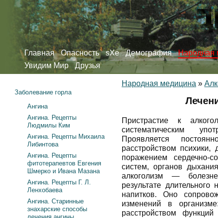
Главная
Опасность
sXe
Демография
Народная 
Увидим Мир
Друзья
Народная медицина
»
Алк
Заболевание горла
Лечени
Ангина
Ангина. Рецепты
Пристрастие к алког
Людмилы Ким
систематическим упо
Ангина. Рецепты Михаила
Проявляется постоян
Либинтова
расстройством психики, 
Ангина. Рецепты
поражением сердечно-со
фитотерапевтов Евгения
систем, органов дыхания
Шмерко и Ивана Мазана
алкоголизм — болезне
Ангина. Рецепты Г. Л.
результате длительного 
Ленхобаева
напитков. Оно сопрово
Ангина. Старинные
изменений в организме
знахарские способы
расстройством функций
лечения ангины