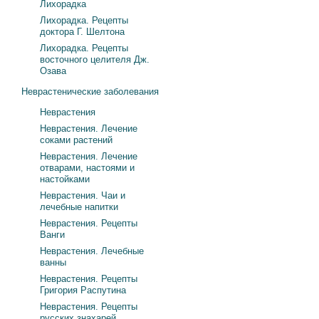
Лихорадка
Лихорадка. Рецепты
доктора Г. Шелтона
Лихорадка. Рецепты
восточного целителя Дж.
Озава
Неврастенические заболевания
Неврастения
Неврастения. Лечение
соками растений
Неврастения. Лечение
отварами, настоями и
настойками
Неврастения. Чаи и
лечебные напитки
Неврастения. Рецепты
Ванги
Неврастения. Лечебные
ванны
Неврастения. Рецепты
Григория Распутина
Неврастения. Рецепты
русских знахарей