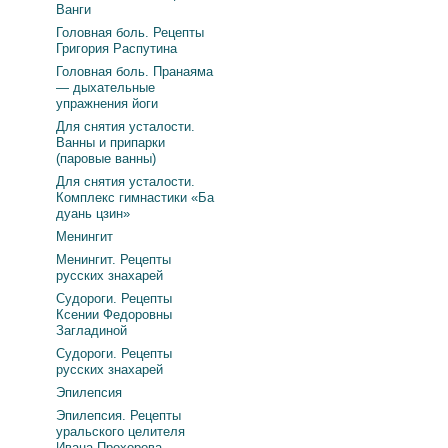
Ванги
Головная боль. Рецепты
Григория Распутина
Головная боль. Пранаяма
— дыхательные
упражнения йоги
Для снятия усталости.
Ванны и припарки
(паровые ванны)
Для снятия усталости.
Комплекс гимнастики «Ба
дуань цзин»
Менингит
Менингит. Рецепты
русских знахарей
Судороги. Рецепты
Ксении Федоровны
Загладиной
Судороги. Рецепты
русских знахарей
Эпилепсия
Эпилепсия. Рецепты
уральского целителя
Ивана Прохорова