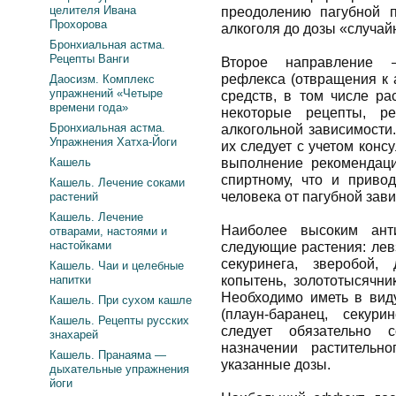
целителя Ивана
преодолению пагубной 
Прохорова
алкоголя до дозы «случай
Бронхиальная астма.
Рецепты Ванги
Второе направление 
рефлекса (отвращения к 
Даосизм. Комплекс
упражнений «Четыре
средств, в том числе ра
времени года»
некоторые рецепты, р
Бронхиальная астма.
алкогольной зависимости
Упражнения Хатха-Йоги
их следует с учетом конс
Кашель
выполнение рекомендаци
спиртному, что и приво
Кашель. Лечение соками
человека от пагубной зав
растений
Кашель. Лечение
Наиболее высоким ант
отварами, настоями и
настойками
следующие растения: левз
секуринега, зверобой,
Кашель. Чаи и целебные
напитки
копытень, золототысячник
Необходимо иметь в виду
Кашель. При сухом кашле
(плаун-баранец, секури
Кашель. Рецепты русских
следует обязательно 
знахарей
назначении растительн
Кашель. Пранаяма —
указанные дозы.
дыхательные упражнения
йоги