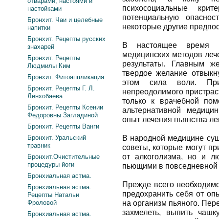
отварами, настоями и
психосоциальные крит
настойками
потенциальную опаснос
Бронхит. Чаи и целебные
некоторые другие предпос
напитки
Бронхит. Рецепты русских
В настоящее время с
знахарей
медицинских методов леч
Бронхит. Рецепты
результаты. Главным ж
Людмилы Ким
твердое желание отвыкн
Бронхит. Фитоаппликация
этом сила воли. Пр
Бронхит. Рецепты Г. Л.
непреодолимого пристрас
Ленхобаева
только к врачебной по
Бронхит. Рецепты Ксении
альтернативной медицин
Федоровны Загладиной
опыт лечения пьянства л
Бронхит. Рецепты Ванги
Бронхит. Уральский
В народной медицине сущ
травник
советы, которые могут п
от алкоголизма, но и л
Бронхит.Очистительные
процедуры йоги
пьющими в повседневной 
Бронхиальная астма.
Прежде всего необходимо
Бронхиальная астма.
предохранить себя от оп
Рецепты Натальи
Фроловой
на организм пьяного. Пе
захмелеть, выпить чашк
Бронхиальная астма.