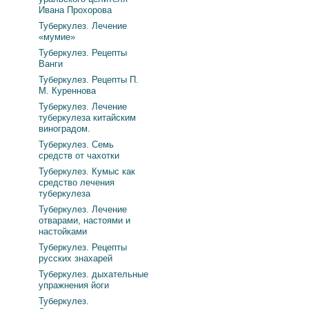
Ивана Прохорова
Туберкулез. Лечение
«мумие»
Туберкулез. Рецепты
Ванги
Туберкулез. Рецепты П.
М. Куреннова
Туберкулез. Лечение
туберкулеза китайским
виноградом.
Туберкулез. Семь
средств от чахотки
Туберкулез. Кумыс как
средство лечения
туберкулеза
Туберкулез. Лечение
отварами, настоями и
настойками
Туберкулез. Рецепты
русских знахарей
Туберкулез. дыхательные
упражнения йоги
Туберкулез.