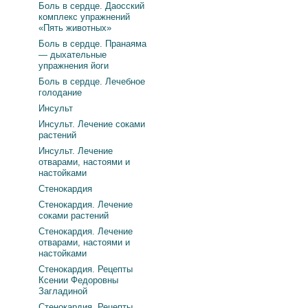
Боль в сердце. Даосский
комплекс упражнений
«Пять животных»
Боль в сердце. Пранаяма
— дыхательные
упражнения йоги
Боль в сердце. Лечебное
голодание
Инсульт
Инсульт. Лечение соками
растений
Инсульт. Лечение
отварами, настоями и
настойками
Стенокардия
Стенокардия. Лечение
соками растений
Стенокардия. Лечение
отварами, настоями и
настойками
Стенокардия. Рецепты
Ксении Федоровны
Загладиной
Стенокардия. Рецепты