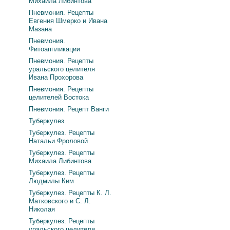
Михаила Либинтова
Пневмония. Рецепты
Евгения Шмерко и Ивана
Мазана
Пневмония.
Фитоаппликации
Пневмония. Рецепты
уральского целителя
Ивана Прохорова
Пневмония. Рецепты
целителей Востока
Пневмония. Рецепт Ванги
Туберкулез
Туберкулез. Рецепты
Натальи Фроловой
Туберкулез. Рецепты
Михаила Либинтова
Туберкулез. Рецепты
Людмилы Ким
Туберкулез. Рецепты К. Л.
Матковского и С. Л.
Николая
Туберкулез. Рецепты
уральского целителя