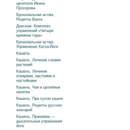
целителя Ивана
Прохорова
Бронхиальная астма.
Рецепты Ванги
Даосизм. Комплекс
упражнений «Четыре
времени года»
Бронхиальная астма.
Упражнения Хатха-Йоги
Кашель
Кашель. Лечение соками
растений
Кашель. Лечение
отварами, настоями и
настойками
Кашель. Чаи и целебные
напитки
Кашель. При сухом кашле
Кашель. Рецепты русских
знахарей
Кашель. Пранаяма —
дыхательные упражнения
йоги