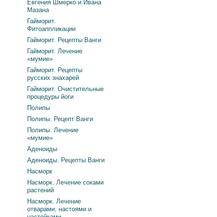
Евгения Шмерко и Ивана
Мазана
Гайморит.
Фитоаппликации
Гайморит. Рецепты Ванги
Гайморит. Лечение
«мумие»
Гайморит. Рецепты
русских знахарей
Гайморит. Очистительные
процедуры йоги
Полипы
Полипы. Рецепт Ванги
Полипы. Лечение
«мумие»
Аденоиды
Аденоиды. Рецепты Ванги
Насморк
Насморк. Лечение соками
растений
Насморк. Лечение
отварами, настоями и
настойками