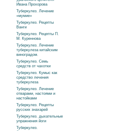
Ивана Прохорова
Туберкулез. Лечение
«мумие»
Туберкулез. Рецепты
Ванги
Туберкулез. Рецепты П.
М. Куреннова
Туберкулез. Лечение
туберкулеза китайским
виноградом.
Туберкулез. Семь
средств от чахотки
Туберкулез. Кумыс как
средство лечения
туберкулеза
Туберкулез. Лечение
отварами, настоями и
настойками
Туберкулез. Рецепты
русских знахарей
Туберкулез. дыхательные
упражнения йоги
Туберкулез.