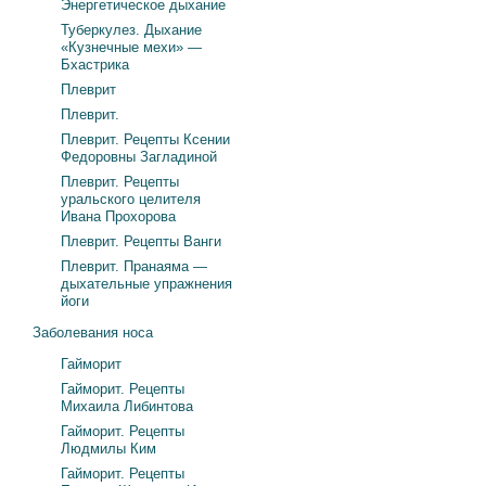
Энергетическое дыхание
Туберкулез. Дыхание
«Кузнечные мехи» —
Бхастрика
Плеврит
Плеврит.
Плеврит. Рецепты Ксении
Федоровны Загладиной
Плеврит. Рецепты
уральского целителя
Ивана Прохорова
Плеврит. Рецепты Ванги
Плеврит. Пранаяма —
дыхательные упражнения
йоги
Заболевания носа
Гайморит
Гайморит. Рецепты
Михаила Либинтова
Гайморит. Рецепты
Людмилы Ким
Гайморит. Рецепты