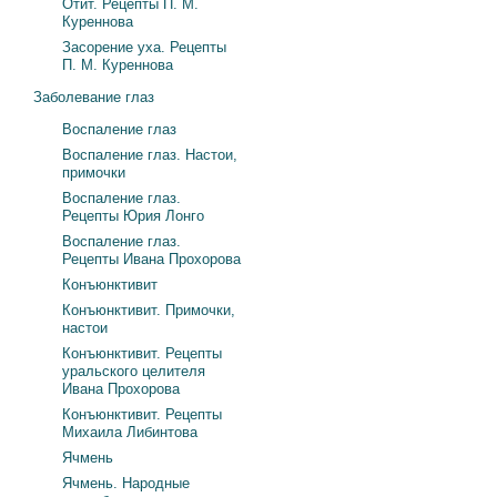
Отит. Рецепты П. М.
Куреннова
Засорение уха. Рецепты
П. М. Куреннова
Заболевание глаз
Воспаление глаз
Воспаление глаз. Настои,
примочки
Воспаление глаз.
Рецепты Юрия Лонго
Воспаление глаз.
Рецепты Ивана Прохорова
Конъюнктивит
Конъюнктивит. Примочки,
настои
Конъюнктивит. Рецепты
уральского целителя
Ивана Прохорова
Конъюнктивит. Рецепты
Михаила Либинтова
Ячмень
Ячмень. Народные