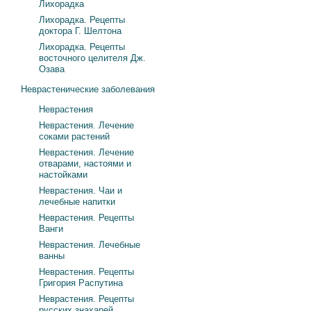
Лихорадка
Лихорадка. Рецепты
доктора Г. Шелтона
Лихорадка. Рецепты
восточного целителя Дж.
Озава
Неврастенические заболевания
Неврастения
Неврастения. Лечение
соками растений
Неврастения. Лечение
отварами, настоями и
настойками
Неврастения. Чаи и
лечебные напитки
Неврастения. Рецепты
Ванги
Неврастения. Лечебные
ванны
Неврастения. Рецепты
Григория Распутина
Неврастения. Рецепты
русских знахарей