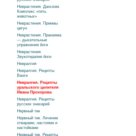
Неврастения. Даосизм.
Комплекс «пять
животных»
Неврастения. Приемы
цигун
Неврастения. Пранаяма
— дыхательные
упражнения йоги
Неврастения.
Звукотерапия йоги
Невралгия
Невралгия. Рецепты
Ванги
Невралгия. Рецепты
уральского целителя
Ивана Прохорова
Невралгия. Рецепты
русских знахарей
Нервный тик
Нервный тик. Лечение
отварами, настоями и
настойками
Нервный тик. Рецепты