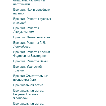
отварами, настоями и
настойками
Бронхит. Чаи и целебные
напитки
Бронхит. Рецепты русских
знахарей
Бронхит. Рецепты
Людмилы Ким
Бронхит. Фитоаппликация
Бронхит. Рецепты Г. Л.
Ленхобаева
Бронхит. Рецепты Ксении
Федоровны Загладиной
Бронхит. Рецепты Ванги
Бронхит. Уральский
травник
Бронхит.Очистительные
процедуры йоги
Бронхиальная астма.
Бронхиальная астма.
Рецепты Натальи
Фроловой
Бронхиальная астма.