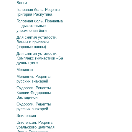
Ванги
Головная боль. Рецепты
Григория Распутина
Головная боль. Пранаяма
— дыхательные
упражнения йоги
Для снятия усталости.
Ванны и припарки
(паровые ванны)
Для снятия усталости.
Комплекс гимнастики «Ба
дуань цзин»
Менингит
Менингит. Рецепты
русских знахарей
Судороги. Рецепты
Ксении Федоровны
Загладиной
Судороги. Рецепты
русских знахарей
Эпилепсия
Эпилепсия. Рецепты
уральского целителя
Ивана Прохорова