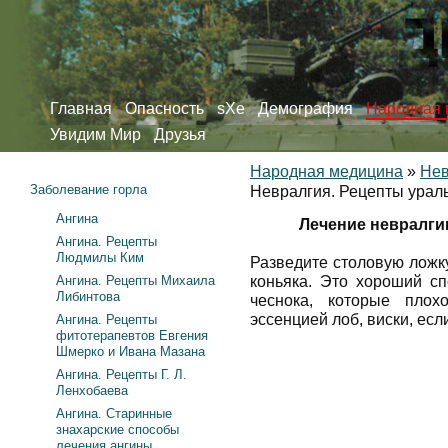
Главная
Опасность
sXe
Демография
Народная 
Увидим Мир
Друзья
Народная медицина
»
Нев
Заболевание горла
Невралгия. Рецепты урал
Ангина
Лечение невралги
Ангина. Рецепты
Людмилы Ким
Разведите столовую ложку
Ангина. Рецепты Михаила
коньяка. Это хороший сп
Либинтова
чеснока, которые плох
эссенцией лоб, виски, есл
Ангина. Рецепты
фитотерапевтов Евгения
Шмерко и Ивана Мазана
Ангина. Рецепты Г. Л.
Ленхобаева
Ангина. Старинные
знахарские способы
лечения ангины