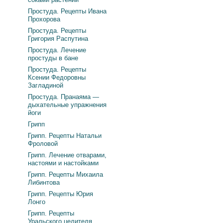
Простуда. Рецепты Ивана
Прохорова
Простуда. Рецепты
Григория Распутина
Простуда. Лечение
простуды в бане
Простуда. Рецепты
Ксении Федоровны
Загладиной
Простуда. Пранаяма —
дыхательные упражнения
йоги
Грипп
Грипп. Рецепты Натальи
Фроловой
Грипп. Лечение отварами,
настоями и настойками
Грипп. Рецепты Михаила
Либинтова
Грипп. Рецепты Юрия
Лонго
Грипп. Рецепты
Уральского целителя