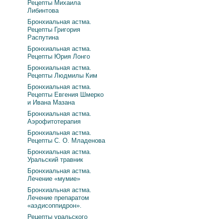
Рецепты Михаила
Либинтова
Бронхиальная астма.
Рецепты Григория
Распутина
Бронхиальная астма.
Рецепты Юрия Лонго
Бронхиальная астма.
Рецепты Людмилы Ким
Бронхиальная астма.
Рецепты Евгения Шмерко
и Ивана Мазана
Бронхиальная астма.
Аэрофитотерапия
Бронхиальная астма.
Рецепты С. О. Младенова
Бронхиальная астма.
Уральский травник
Бронхиальная астма.
Лечение «мумие»
Бронхиальная астма.
Лечение препаратом
«аэдисоппидрон».
Рецепты уральского