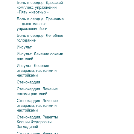
Боль в сердце. Даосский
комплекс упражнений
«Пять животных»
Боль в сердце. Пранаяма
— дыхательные
упражнения йоги
Боль в сердце. Лечебное
голодание
Инсульт
Инсульт. Лечение соками
растений
Инсульт. Лечение
отварами, настоями и
настойками
Стенокардия
Стенокардия. Лечение
соками растений
Стенокардия. Лечение
отварами, настоями и
настойками
Стенокардия. Рецепты
Ксении Федоровны
Загладиной
Стенокардия. Рецепты