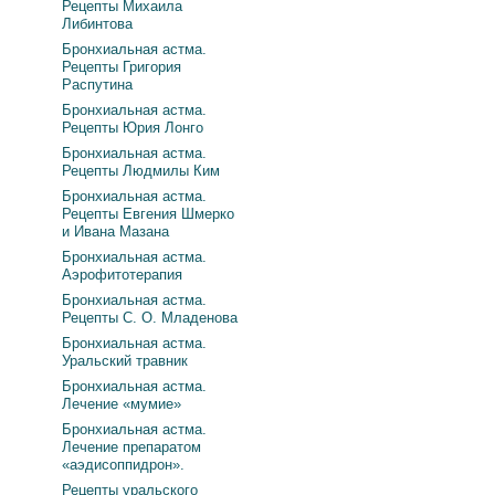
Рецепты Михаила
Либинтова
Бронхиальная астма.
Рецепты Григория
Распутина
Бронхиальная астма.
Рецепты Юрия Лонго
Бронхиальная астма.
Рецепты Людмилы Ким
Бронхиальная астма.
Рецепты Евгения Шмерко
и Ивана Мазана
Бронхиальная астма.
Аэрофитотерапия
Бронхиальная астма.
Рецепты С. О. Младенова
Бронхиальная астма.
Уральский травник
Бронхиальная астма.
Лечение «мумие»
Бронхиальная астма.
Лечение препаратом
«аэдисоппидрон».
Рецепты уральского