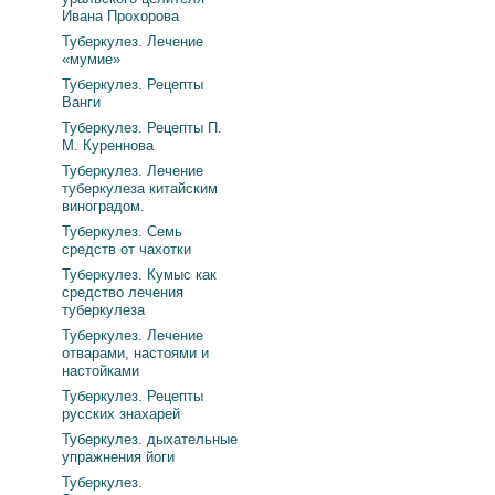
Ивана Прохорова
Туберкулез. Лечение
«мумие»
Туберкулез. Рецепты
Ванги
Туберкулез. Рецепты П.
М. Куреннова
Туберкулез. Лечение
туберкулеза китайским
виноградом.
Туберкулез. Семь
средств от чахотки
Туберкулез. Кумыс как
средство лечения
туберкулеза
Туберкулез. Лечение
отварами, настоями и
настойками
Туберкулез. Рецепты
русских знахарей
Туберкулез. дыхательные
упражнения йоги
Туберкулез.