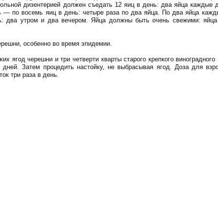
ольной дизентерией должен съедать 12 яиц в день: два яйца каждые д
ь — по восемь яиц в день: четыре раза по два яйца. По два яйца кажд
: два утром и два вечером. Яйца должны быть очень свежими: яйца
ерешни, особенно во время эпидемии.
их ягод черешни и три четверти кварты старого крепкого виноградного
 дней. Затем процедить настойку, не выбрасывая ягод. Доза для взр
ок три раза в день.