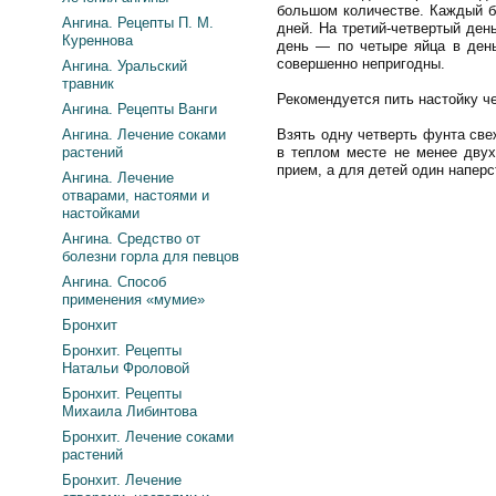
большом количестве. Каждый б
Ангина. Рецепты П. М.
дней. На третий-четвертый ден
Куреннова
день — по четыре яйца в день
совершенно непригодны.
Ангина. Уральский
травник
Рекомендуется пить настойку ч
Ангина. Рецепты Ванги
Ангина. Лечение соками
Взять одну четверть фунта свеж
растений
в теплом месте не менее двух
прием, а для детей один наперст
Ангина. Лечение
отварами, настоями и
настойками
Ангина. Средство от
болезни горла для певцов
Ангина. Способ
применения «мумие»
Бронхит
Бронхит. Рецепты
Натальи Фроловой
Бронхит. Рецепты
Михаила Либинтова
Бронхит. Лечение соками
растений
Бронхит. Лечение