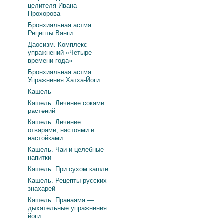
целителя Ивана
Прохорова
Бронхиальная астма.
Рецепты Ванги
Даосизм. Комплекс
упражнений «Четыре
времени года»
Бронхиальная астма.
Упражнения Хатха-Йоги
Кашель
Кашель. Лечение соками
растений
Кашель. Лечение
отварами, настоями и
настойками
Кашель. Чаи и целебные
напитки
Кашель. При сухом кашле
Кашель. Рецепты русских
знахарей
Кашель. Пранаяма —
дыхательные упражнения
йоги