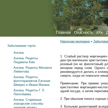
Главная
Опасность
sXe
Народная медицина
»
Заболева
Заболевание горла
Ангина
1. Слабый раствор марганцево-
Ангина. Рецепты
два-три маленьких кристаллика 
Людмилы Ким
розовый (но не фиолетовый) дл
Ангина. Рецепты Михаила
вечером перед сном. Одного 
Либинтова
рекомендуется делать и клизму
смерти, когда не помогали ник
Ангина. Рецепты
фитотерапевтов Евгения
Примечание: При приеме указ
Шмерко и Ивана Мазана
кристаллики марганцево-кислог
Ангина. Рецепты Г. Л.
одной посуде, а затем перелива
Ленхобаева
2. При обычном поносе хорошо п
Ангина. Старинные
знахарские способы
3. Больным дизентерией всегда
лечения ангины