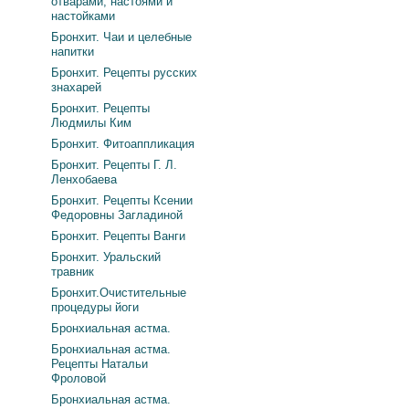
отварами, настоями и
настойками
Бронхит. Чаи и целебные
напитки
Бронхит. Рецепты русских
знахарей
Бронхит. Рецепты
Людмилы Ким
Бронхит. Фитоаппликация
Бронхит. Рецепты Г. Л.
Ленхобаева
Бронхит. Рецепты Ксении
Федоровны Загладиной
Бронхит. Рецепты Ванги
Бронхит. Уральский
травник
Бронхит.Очистительные
процедуры йоги
Бронхиальная астма.
Бронхиальная астма.
Рецепты Натальи
Фроловой
Бронхиальная астма.