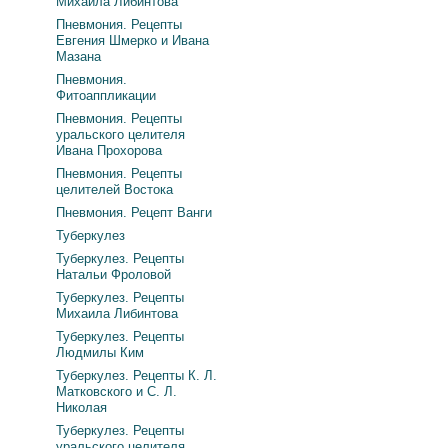
Михаила Либинтова
Пневмония. Рецепты
Евгения Шмерко и Ивана
Мазана
Пневмония.
Фитоаппликации
Пневмония. Рецепты
уральского целителя
Ивана Прохорова
Пневмония. Рецепты
целителей Востока
Пневмония. Рецепт Ванги
Туберкулез
Туберкулез. Рецепты
Натальи Фроловой
Туберкулез. Рецепты
Михаила Либинтова
Туберкулез. Рецепты
Людмилы Ким
Туберкулез. Рецепты К. Л.
Матковского и С. Л.
Николая
Туберкулез. Рецепты
уральского целителя