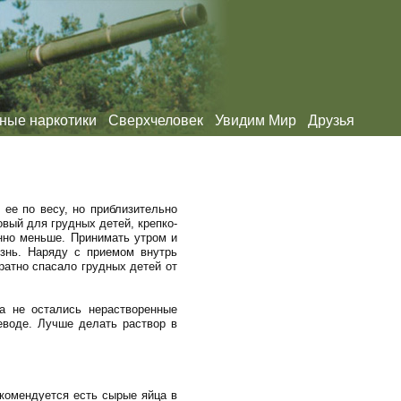
ные наркотики
Сверхчеловек
Увидим Мир
Друзья
 ее по весу, но приблизительно
овый для грудных детей, крепко-
енно меньше. Принимать утром и
знь. Наряду с приемом внутрь
ратно спасало грудных детей от
а не остались нерастворенные
щеводе. Лучше делать раствор в
екомендуется есть сырые яйца в