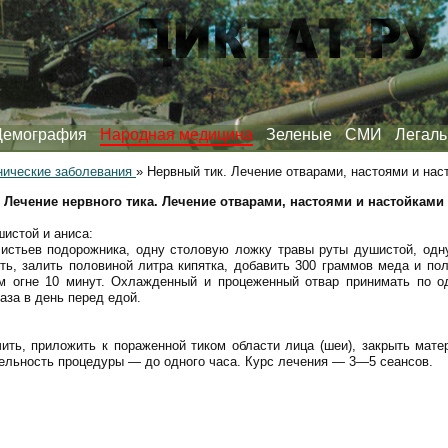
Демография
Народная медицина
Зеленые
СМИ
Легаль
нические заболевания
»
Нервный тик. Лечение отварами, настоями и нас
Лечение нервного тика. Лечение отварами, настоями и настойками
шистой и аниса:
истьев подорожника, одну столовую ложку травы руты душистой, одн
ь, залить половиной литра кипятка, добавить 300 граммов меда и пол
м огне 10 минут. Охлажденный и процеженный отвар принимать по о
аза в день перед едой.
ить, приложить к пораженной тиком области лица (шеи), закрыть мате
ельность процедуры — до одного часа. Курс лечения — 3—5 сеансов.