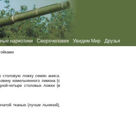
ные наркотики
Сверхчеловек
Увидим Мир
Друзья
тойками
у столовую ложку семян аниса.
овину измельченного лимона (с
дной-четыре столовых ложки (в
рчатой тканью (лучше льняной),