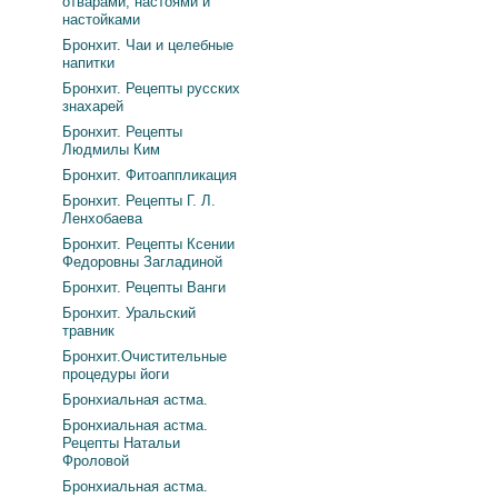
отварами, настоями и
настойками
Бронхит. Чаи и целебные
напитки
Бронхит. Рецепты русских
знахарей
Бронхит. Рецепты
Людмилы Ким
Бронхит. Фитоаппликация
Бронхит. Рецепты Г. Л.
Ленхобаева
Бронхит. Рецепты Ксении
Федоровны Загладиной
Бронхит. Рецепты Ванги
Бронхит. Уральский
травник
Бронхит.Очистительные
процедуры йоги
Бронхиальная астма.
Бронхиальная астма.
Рецепты Натальи
Фроловой
Бронхиальная астма.