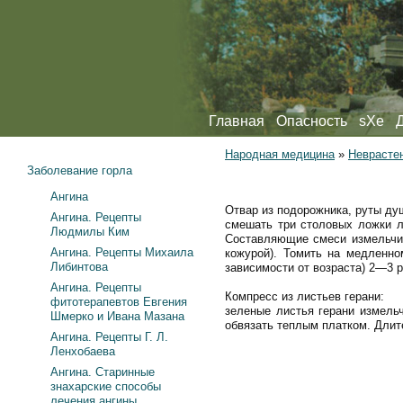
Главная
Опасность
sXe
Народная медицина
»
Неврасте
Заболевание горла
Ангина
Отвар из подорожника, руты ду
Ангина. Рецепты
смешать три столовых ложки л
Людмилы Ким
Составляющие смеси измельчит
Ангина. Рецепты Михаила
кожурой). Томить на медленно
Либинтова
зависимости от возраста) 2—3 р
Ангина. Рецепты
Компресс из листьев герани:
фитотерапевтов Евгения
зеленые листья герани измельч
Шмерко и Ивана Мазана
обвязать теплым платком. Длит
Ангина. Рецепты Г. Л.
Ленхобаева
Ангина. Старинные
знахарские способы
лечения ангины