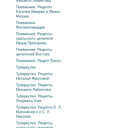
Михаила Либинтова
Пневмония. Рецепты
Евгения Шмерко и Ивана
Мазана
Пневмония.
Фитоаппликации
Пневмония. Рецепты
уральского целителя
Ивана Прохорова
Пневмония. Рецепты
целителей Востока
Пневмония. Рецепт Ванги
Туберкулез
Туберкулез. Рецепты
Натальи Фроловой
Туберкулез. Рецепты
Михаила Либинтова
Туберкулез. Рецепты
Людмилы Ким
Туберкулез. Рецепты К. Л.
Матковского и С. Л.
Николая
Туберкулез. Рецепты
уральского целителя