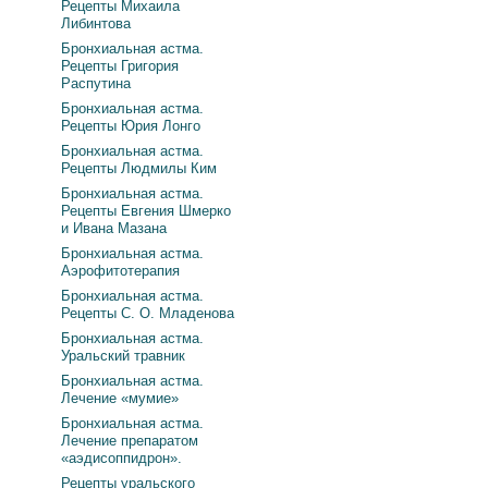
Рецепты Михаила
Либинтова
Бронхиальная астма.
Рецепты Григория
Распутина
Бронхиальная астма.
Рецепты Юрия Лонго
Бронхиальная астма.
Рецепты Людмилы Ким
Бронхиальная астма.
Рецепты Евгения Шмерко
и Ивана Мазана
Бронхиальная астма.
Аэрофитотерапия
Бронхиальная астма.
Рецепты С. О. Младенова
Бронхиальная астма.
Уральский травник
Бронхиальная астма.
Лечение «мумие»
Бронхиальная астма.
Лечение препаратом
«аэдисоппидрон».
Рецепты уральского