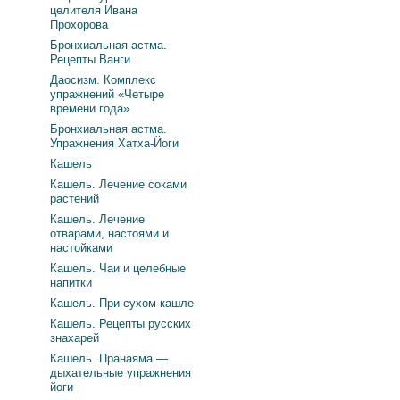
целителя Ивана
Прохорова
Бронхиальная астма.
Рецепты Ванги
Даосизм. Комплекс
упражнений «Четыре
времени года»
Бронхиальная астма.
Упражнения Хатха-Йоги
Кашель
Кашель. Лечение соками
растений
Кашель. Лечение
отварами, настоями и
настойками
Кашель. Чаи и целебные
напитки
Кашель. При сухом кашле
Кашель. Рецепты русских
знахарей
Кашель. Пранаяма —
дыхательные упражнения
йоги