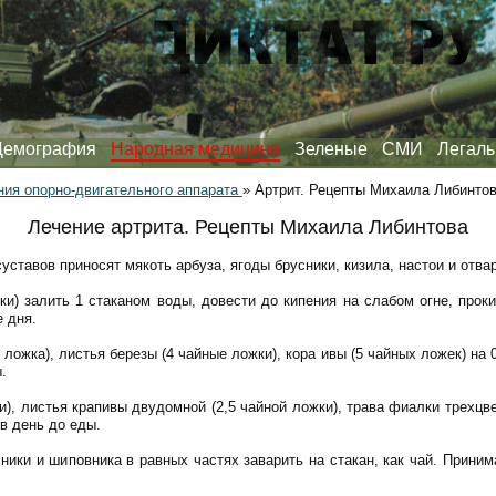
Демография
Народная медицина
Зеленые
СМИ
Легаль
ния опорно-двигательного аппарата
»
Артрит. Рецепты Михаила Либинто
Лечение артрита. Рецепты Михаила Либинтова
ставов приносят мякоть арбуза, ягоды брусники, кизила, настои и отва
ки) залить 1 стаканом воды, довести до кипения на слабом огне, прок
е дня.
 ложка), листья березы (4 чайные ложки), кора ивы (5 чайных ложек) на 
.
и), листья крапивы двудомной (2,5 чайной ложки), трава фиалки трехцве
 в день до еды.
ники и шиповника в равных частях заварить на стакан, как чай. Приним