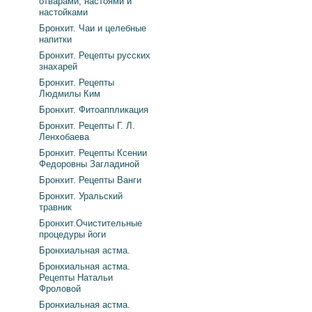
отварами, настоями и
настойками
Бронхит. Чаи и целебные
напитки
Бронхит. Рецепты русских
знахарей
Бронхит. Рецепты
Людмилы Ким
Бронхит. Фитоаппликация
Бронхит. Рецепты Г. Л.
Ленхобаева
Бронхит. Рецепты Ксении
Федоровны Загладиной
Бронхит. Рецепты Ванги
Бронхит. Уральский
травник
Бронхит.Очистительные
процедуры йоги
Бронхиальная астма.
Бронхиальная астма.
Рецепты Натальи
Фроловой
Бронхиальная астма.