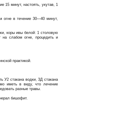
е 15 минут, настоять, укутав, 1
м огне в течение 30—40 минут,
ки, коры ивы белой: 1 столовую
т на слабом огне, процедить и
нской практикой.
ь У2 стакана водки, 3Д стакана
мо иметь в виду, что лечение
едовать разные травы.
нерал бишофит.