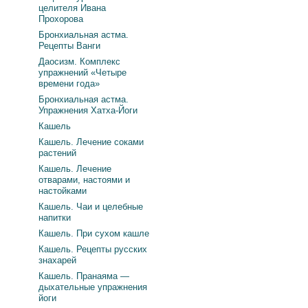
целителя Ивана
Прохорова
Бронхиальная астма.
Рецепты Ванги
Даосизм. Комплекс
упражнений «Четыре
времени года»
Бронхиальная астма.
Упражнения Хатха-Йоги
Кашель
Кашель. Лечение соками
растений
Кашель. Лечение
отварами, настоями и
настойками
Кашель. Чаи и целебные
напитки
Кашель. При сухом кашле
Кашель. Рецепты русских
знахарей
Кашель. Пранаяма —
дыхательные упражнения
йоги