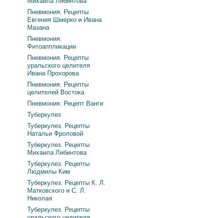
Михаила Либинтова
Пневмония. Рецепты
Евгения Шмерко и Ивана
Мазана
Пневмония.
Фитоаппликации
Пневмония. Рецепты
уральского целителя
Ивана Прохорова
Пневмония. Рецепты
целителей Востока
Пневмония. Рецепт Ванги
Туберкулез
Туберкулез. Рецепты
Натальи Фроловой
Туберкулез. Рецепты
Михаила Либинтова
Туберкулез. Рецепты
Людмилы Ким
Туберкулез. Рецепты К. Л.
Матковского и С. Л.
Николая
Туберкулез. Рецепты
уральского целителя