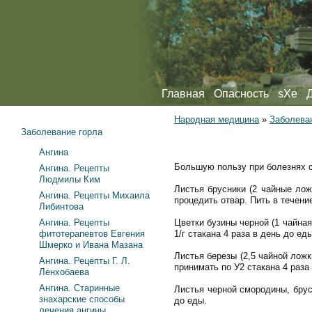
Главная
Опасность
sXe
Народная медицина
»
Заболева
Заболевание горла
Ангина
Большую пользу при болезнях су
Ангина. Рецепты
Людмилы Ким
Листья брусники (2 чайные лож
Ангина. Рецепты Михаила
процедить отвар. Пить в течени
Либинтова
Ангина. Рецепты
Цветки бузины черной (1 чайная
фитотерапевтов Евгения
1/г стакана 4 раза в день до еды
Шмерко и Ивана Мазана
Листья березы (2,5 чайной ложк
Ангина. Рецепты Г. Л.
принимать по У2 стакана 4 раза
Ленхобаева
Ангина. Старинные
Листья черной смородины, брус
знахарские способы
до еды.
лечения ангины