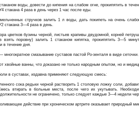
 стаканом воды, довести до кипения на слабом огне, прокипятить в течени
У4 стакана 4 раза в день через 1 час после еды.
ельченных стручков залить 1 л воды, дать покипеть на очень слабо
У2 стакана 3—4 раза в день.
ора цветков бузины черной, листьев крапивы двудомной, корней петруш
в взять поровну) залить 1 стаканом кипятка, прокипятить 3—5 мину
и в течение дня.
 многократное смазывание суставов пастой Ро-зенталя в виде сеточки.
 хвойные ванны, что доказано не только народным опытом, но и медици
боли в суставах, издавна применяют следующую смесь:
ленного сока редьки черной растворить 1 столовую ложку соли, добавит
месь втирать в больные места, после чего их укутывать. Необходи
должительности не ограничено, только следует каждые 3—4 недели чер
боливающее действие при хроническом артрите оказывает природный ми