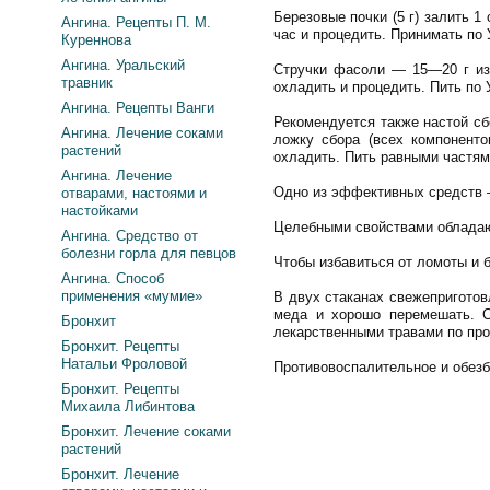
Березовые почки (5 г) залить 1
Ангина. Рецепты П. М.
час и процедить. Принимать по 
Куреннова
Ангина. Уральский
Стручки фасоли — 15—20 г изм
травник
охладить и процедить. Пить по 
Ангина. Рецепты Ванги
Рекомендуется также настой сб
Ангина. Лечение соками
ложку сбора (всех компоненто
растений
охладить. Пить равными частям
Ангина. Лечение
Одно из эффективных средств —
отварами, настоями и
настойками
Целебными свойствами обладают
Ангина. Средство от
болезни горла для певцов
Чтобы избавиться от ломоты и 
Ангина. Способ
применения «мумие»
В двух стаканах свежеприготов
меда и хорошо перемешать. С
Бронхит
лекарственными травами по про
Бронхит. Рецепты
Натальи Фроловой
Противовоспалительное и обез
Бронхит. Рецепты
Михаила Либинтова
Бронхит. Лечение соками
растений
Бронхит. Лечение