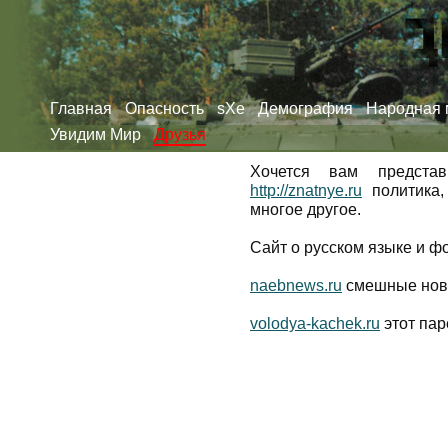
Главная
Опасность
sXe
Демография
Народная 
Увидим Мир
Друзья
Хочется вам представ
http://znatnye.ru
политика,
многое другое.
Сайт о русском языке и 
naebnews.ru
смешные нов
volodya-kachek.ru
этот пар