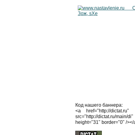
Код нашего баннера:
<a href="http://dictat.ru
src="http://dictat.ru/main/d
height="31" border="0" /></