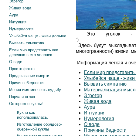
Эгрегор
Живая вода
Аура
Интуиция
Нумерология
Это уголок - ф
Улыбайся чаще - живи дольше
Вызвать симпатию
Здесь будут выкладыват
Если мир представить как
многогранности) жизни, мы
деревню в сто человек
О воде
Информация легкая и оче
Просто факты
Если мир представить 
Предсказание смерти
Улыбайся чаще - живи
Причины бедности
Вызвать симпатию
Материализация мысл
Меняя имя меняешь судьбу
Эгрегор
Порча и сглаз
Живая вода
Осторожно куклы!
Аура
Кукла как
Интуиция
использовалась.
Нумерология
О воде
Изготовление обрядово-
обережной куклы
Причины бедности
Меняя имя меняешь с