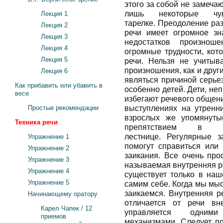
этого за собой не замечаю
лишь некоторые ч
Лекция 1
тарелке. Преодоление ра
Лекция 2
речи имеет огромное зн
Лекция 3
недостатков произноше
Лекция 4
огромные трудности, кот
Лекция 5
речи. Нельзя не учитыва
произношения, как и друг
Лекция 6
являться причиной серье
Как прибавить или убавить в
особенно детей. Дети, не
весе
избегают речевого общени
Простые рекомендации
выступлениях на утренни
взрослых же упомянуты
Техника речи
препятствием в п
лестнице. Регулярные 
Упражнение 1
помогут справиться или 
Упражнение 2
заикания. Все очень про
Упражнение 3
называемая внутренняя ре
Упражнение 4
существует только в на
Упражнение 5
самим себе. Когда мы м
заикаемся. Внутренняя ре
Начинающему оратору
отличается от речи вн
Карел Чапек / 12
управляется одн
приемов
механизмами. Следует по