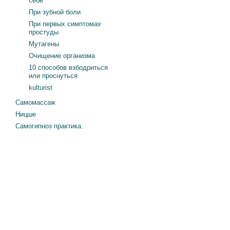
себе
При зубной боли
При первых симптомах
простуды
Мутагены
Очищение организма
10 способов взбодриться
или проснуться
kulturist
Самомассаж
Ницше
Самогипноз практика.