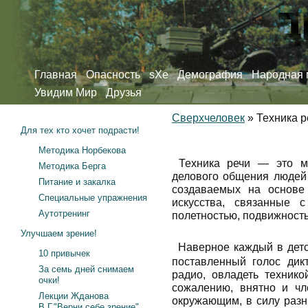
Главная
Опасность
sXe
Демография
Народная 
Увидим Мир
Друзья
Сверхчеловек
»
Техника р
Для тех кто хочет подрасти!
Методика Норбекова
Техника речи — это ма
Методика Берга
делового общения людей 
Питание и закалка
создаваемых на основе
Специальные упражнения
искусства, связанные с
Аутотренинг
полетностью, подвижность
Улучшаем зрение!
Наверное каждый в детс
10 привычек
поставленный голос дик
За семь дней снимаем
радио, овладеть технико
очки!
сожалению, внятно и чл
Лекции Жданова
окружающим, в силу разн
В.Г."Верни себе зрение"