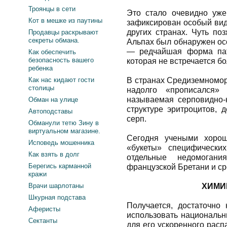
Троянцы в сети
Это стало очевидно уже
Кот в мешке из паутины
зафиксирован особый вид
других странах. Чуть по
Продавцы раскрывают
секреты обмана.
Альпах был обнаружен осо
— редчайшая форма пат
Как обеспечить
безопасность вашего
которая не встречается бо
ребенка
Как нас кидают гости
В странах Средиземномор
столицы
надолго «прописался
называемая серповидно-
Обман на улице
структуре эритроцитов, 
Автоподставы
серп.
Обманули тетю Зину в
виртуальном магазине.
Сегодня учеными хоро
Исповедь мошенника
«букеты» специфически
Как взять в долг
отдельные недомогани
Берегись карманной
французской Бретани и с
кражи
Врачи шарлотаны
ХИМИЕ
Шкурная подстава
Получается, достаточно 
Аферисты
использовать национальн
Сектанты
для его ускоренного расп