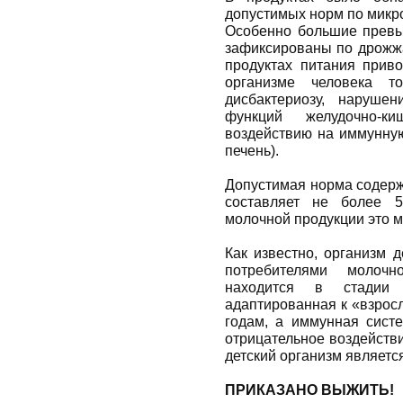
допустимых норм по микр
Особенно большие превыш
зафиксированы по дрожжа
продуктах питания прив
организме человека т
дисбактериозу, наруше
функций желудочно-к
воздействию на иммунную
печень).
Допустимая норма содерж
составляет не более 5
молочной продукции это м
Как известно, органи
потребителями молочн
находится в стадии 
адаптированная к «взрос
годам, а иммунная сист
отрицательное воздейств
детский организм являет
ПРИКАЗАНО ВЫЖИТЬ!