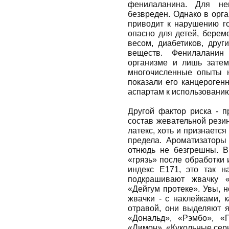
фенилаланина. Для не
безвреден. Однако в орг
приводит к нарушению го
опасно для детей, бере
весом, диабетиков, дру
веществ. Фенилаланин
организме и лишь затем
многочисленные опыты 
показали его канцероген
аспартам к использовани
Другой фактор риска - п
состав жевательной резин
латекс, хоть и признаетс
предела. Ароматизаторы
отнюдь не безгрешны. В 
«грязь» после обработки 
индекс Е171, это так 
подкрашивают жвачку «
«Дейгум протеке». Увы, 
жвачки - с наклейками, 
отравой, они выделяют я
«Дональд», «Рэмбо», «П
«Лимон», «Кукольные сер