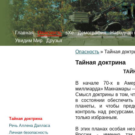
Главная
Опасность
sXe
Демография
Народная 
Увидим Мир
Друзья
Опасность
»
Тайная доктр
Тайная доктрина
ТАЙ
В начале 70-х в Амери
миллиарда» Макнамары —
Смысл доктрины в том, ч
в состоянии обеспечит
планеты, и чтобы предо
контроль над ресурсами.
только избранным.
Тайная доктрина
Речь Аллена Далласа
В этих планах особая не
Личная безопасность
России - именно так