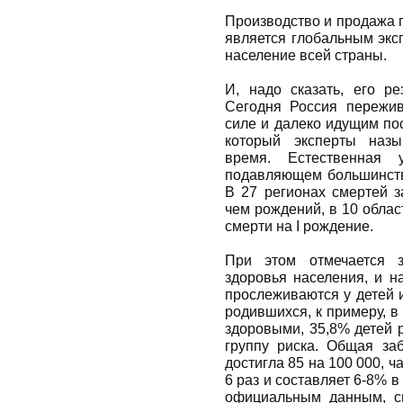
Производство и продажа п
является глобальным экс
население всей страны.
И, надо сказать, его ре
Сегодня Россия пережив
силе и далеко идущим по
который эксперты наз
время. Естественная 
подавляющем большинстве
В 27 регионах смертей з
чем рождений, в 10 облас
смерти на I рождение.
При этом отмечается з
здоровья населения, и н
прослеживаются у детей и
родившихся, к примеру, в
здоровыми, 35,8% де­тей
группу риска. Об­щая за
достигла 85 на 100 000, 
6 раз и составляет 6-8% 
официальным данным, с