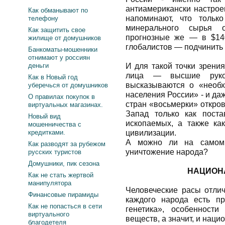
антиамерикански настрое
Как обманывают по
напоминают, что тольк
телефону
минерального сырья 
Как защитить свое
прогнозные же — в $14
жилище от домушников
глобалистов — подчинить 
Банкоматы-мошенники
отнимают у россиян
деньги
И для такой точки зрени
лица — высшие руко
Как в Новый год
высказываются о «необх
уберечься от домушников
населения России» - и д
О правилах покупок в
стран «восьмерки» откров
виртуальных магазинах.
Запад только как поста
Новый вид
ископаемых, а также ка
мошенничества с
кредитками.
цивилизации.
А можно ли на самом 
Как разводят за рубежом
уничтожение народа?
русских туристов
Домушники, пик сезона
НАЦИОН
Как не стать жертвой
манипулятора
Человеческие расы отли
Финансовые пирамиды
каждого народа есть п
Как не попасться в сети
генетика», особенност
виртуального
веществ, а значит, и наци
благодетеля