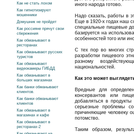
Как не стать лохом
иного народа готово.
Как гипнотизируют
мошенники
Надо сказать, работы в 
Еще в 1920-х годах наш 
Домушник не пройдет
специальные пищевые до
Как россияне прячут свои
базируется на использов
сбережения
особенностей того или ино
Как обманывают в
ресторанах
С тех пор во многих ст
Как обманывают русских
разработки пищевого этни
туристов
разному воздейству
Как обманывают
национальностей.
видеокамеры ГИБДД
Как обманывают в
Как это может выглядет
больших магазинах
Как банки обманывают
Вредные для определен
клиентов.
консервантов или пище
Как банки обманывают
добавляться в продукты 
клиентов
серьезные проблемы со
Как обманывают в
причиняющие человеку о
магазинах и кафе
потомство.
Как обманывают в
ресторанах-2
Таким образом, резуль
Как обманывают на