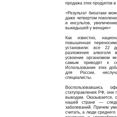
продажа этих продуктов в
>Результат биоатаки мож
даже четвертом поколени
и инсультов, увеличени
выкидышей у женщин<
Как известно, нацио
повышенная переносимо
установили: все 22 д
разложения алкоголя 
усвоение организмом м
самым приводят к сер
Использование этих доб
для России, неслуч
специалисты.
Воспользовавшись о
статуправления РФ, они
выводам. Оказывается, 
нашей стране — следст
заболеваний. Причем уми
считать, а люди среднего