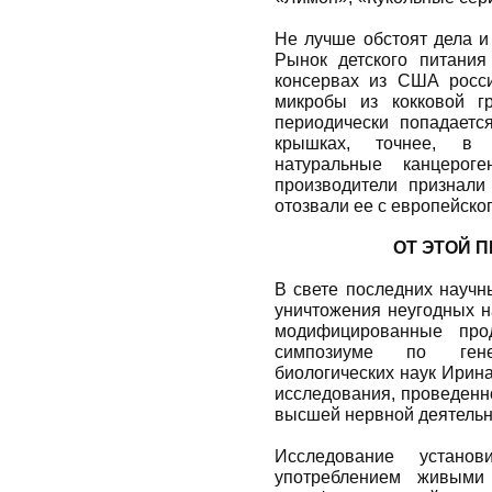
Не лучше обстоят дела и
Рынок детского питания
консервах из США росс
микробы из кокковой г
периодически попадаетс
крышках, точнее, в 
натуральные канцеро
производители признали
отозвали ее с европейско
ОТ ЭТОЙ 
В свете последних научн
уничтожения неугодных н
модифицированные про
cимпозиуме по гене
биологических наук Ирин
исследования, проведенн
высшей нервной деятельн
Исследование устано
употреблением живыми