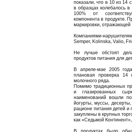
показали, что в 10 из 14
в образцах колебалось в
100% от соответству
компонента в продукте. П
маркировки, отражающей 
Компаниями-нарушителям
Semper, Kolinska, Valio, Fri
He лучше обстоят дела
продуктов питания для де
В апреле-мае 2005 год
плановая проверка 14 
молочного ряда.
Помимо традиционных про
и глазированных сыр
наименований вошли по
йогурты, муссы, десерты
рационе питания детей и
закуплены в крупных торг
как «Седьмой Континент»,
В продуктах было обна