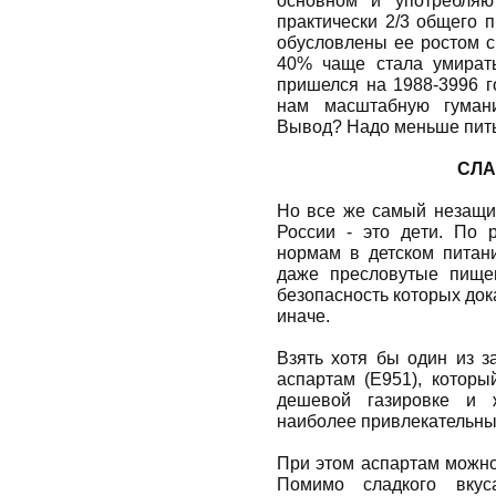
основном и употребляю
практически 2/3 общего 
обусловлены ее ростом с
40% чаще стала умирать
пришелся на 1988-3996 г
нам масштабную гумани
Вывод? Надо меньше пить.
СЛА
Но все же самый незащи
России - это дети. По р
нормам в детском питан
даже пресловутые пищев
безопасность которых док
иначе.
Взять хотя бы один из з
аспартам (Е951), которы
дешевой газировке и ж
наиболее привлекательных
При этом аспартам можно
Помимо сладкого вкус