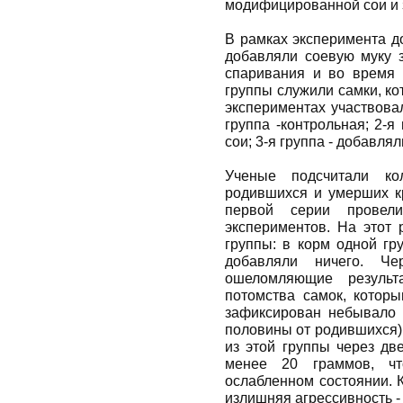
модифицированной сои и 
В рамках эксперимента д
добавляли соевую муку з
спаривания и во время 
группы служили самки, ко
экспериментах участвовал
группа -контрольная; 2-
сои; 3-я группа - добавля
Ученые подсчитали ко
родившихся и умерших кр
первой серии провел
экспериментов. На этот 
группы: в корм одной гр
добавляли ничего. Ч
ошеломляющие результ
потомства самок, котор
зафиксирован небывало 
половины от родившихся)
из этой группы через дв
менее 20 граммов, чт
ослабленном состоянии. 
излишняя агрессивность - 