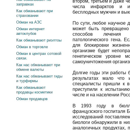
втором, третьем и даже ч
заправках
числа инфарктов и ин
Как обманывают при
бесплодных мужчин и вы
страховании
Обман на АЗС
По сути, любое научное 
может быть превращено 
Обман интернет
автоклубов
способов лечения 
патологического гена. Е
Как обманывают риэлтоы
для блокировки жизнен
Обман в торговле
организме будет непопр
Обман в центрах сотовой
генетическом уровне м
связи.
самоуничтожения организ
Как нас обманывают при
обмене валюты
Долгие годы эти работы 
Как нас обманывают гиды
результатах мало что 
и турфирмы
специалисты пришли к 
Как обманывают
приступили к испытанию
продавцы косметики
числе и на населении Рос
Обман продавцов
В 1993 году в бюллет
французского госпиталя 
исследований поставляем
биологи обнаружили в ни
аналогичных продуктах, 