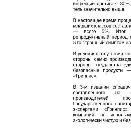
инфекций достигает 30%,
тель значительно выше.
В настоящее время проце
младших классов соста­вля
— всего 5%. Итог -
репродуктивный период с
Это страшный симптом на
В условиях отсутствия кон
стороны самих производи
стороны государства ед
безопасные продукты —
«Гринпис».
В 3-м издании справоч
составленного на о
производителей п
Государственного санита
экспертами «Гринпис»
компаний, не использ
экологически чистую и бе