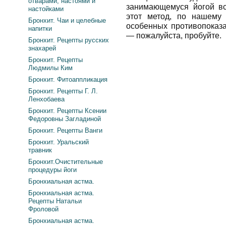
отварами, настоями и
занимающемуся йогой вс
настойками
этот метод, по нашему
Бронхит. Чаи и целебные
особенных противопоказа
напитки
— пожалуйста, пробуйте.
Бронхит. Рецепты русских
знахарей
Бронхит. Рецепты
Людмилы Ким
Бронхит. Фитоаппликация
Бронхит. Рецепты Г. Л.
Ленхобаева
Бронхит. Рецепты Ксении
Федоровны Загладиной
Бронхит. Рецепты Ванги
Бронхит. Уральский
травник
Бронхит.Очистительные
процедуры йоги
Бронхиальная астма.
Бронхиальная астма.
Рецепты Натальи
Фроловой
Бронхиальная астма.