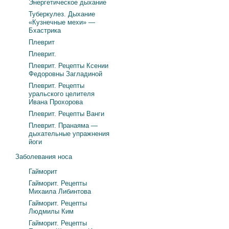
Энергетическое дыхание
Туберкулез. Дыхание
«Кузнечные мехи» —
Бхастрика
Плеврит
Плеврит.
Плеврит. Рецепты Ксении
Федоровны Загладиной
Плеврит. Рецепты
уральского целителя
Ивана Прохорова
Плеврит. Рецепты Ванги
Плеврит. Пранаяма —
дыхательные упражнения
йоги
Заболевания носа
Гайморит
Гайморит. Рецепты
Михаила Либинтова
Гайморит. Рецепты
Людмилы Ким
Гайморит. Рецепты