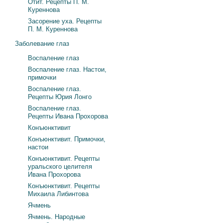
Отит. Рецепты П. М.
Куреннова
Засорение уха. Рецепты
П. М. Куреннова
Заболевание глаз
Воспаление глаз
Воспаление глаз. Настои,
примочки
Воспаление глаз.
Рецепты Юрия Лонго
Воспаление глаз.
Рецепты Ивана Прохорова
Конъюнктивит
Конъюнктивит. Примочки,
настои
Конъюнктивит. Рецепты
уральского целителя
Ивана Прохорова
Конъюнктивит. Рецепты
Михаила Либинтова
Ячмень
Ячмень. Народные