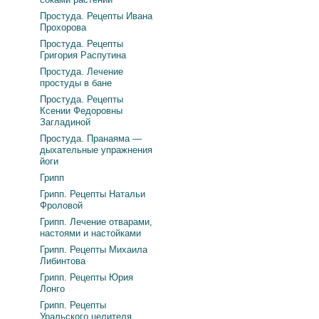
Простуда. Рецепты Ивана
Прохорова
Простуда. Рецепты
Григория Распутина
Простуда. Лечение
простуды в бане
Простуда. Рецепты
Ксении Федоровны
Загладиной
Простуда. Пранаяма —
дыхательные упражнения
йоги
Грипп
Грипп. Рецепты Натальи
Фроловой
Грипп. Лечение отварами,
настоями и настойками
Грипп. Рецепты Михаила
Либинтова
Грипп. Рецепты Юрия
Лонго
Грипп. Рецепты
Уральского целителя