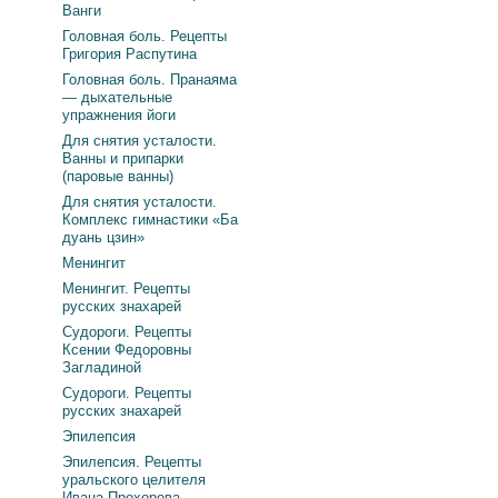
Ванги
Головная боль. Рецепты
Григория Распутина
Головная боль. Пранаяма
— дыхательные
упражнения йоги
Для снятия усталости.
Ванны и припарки
(паровые ванны)
Для снятия усталости.
Комплекс гимнастики «Ба
дуань цзин»
Менингит
Менингит. Рецепты
русских знахарей
Судороги. Рецепты
Ксении Федоровны
Загладиной
Судороги. Рецепты
русских знахарей
Эпилепсия
Эпилепсия. Рецепты
уральского целителя
Ивана Прохорова