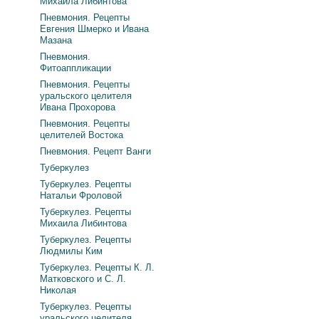
Михаила Либинтова
Пневмония. Рецепты
Евгения Шмерко и Ивана
Мазана
Пневмония.
Фитоаппликации
Пневмония. Рецепты
уральского целителя
Ивана Прохорова
Пневмония. Рецепты
целителей Востока
Пневмония. Рецепт Ванги
Туберкулез
Туберкулез. Рецепты
Натальи Фроловой
Туберкулез. Рецепты
Михаила Либинтова
Туберкулез. Рецепты
Людмилы Ким
Туберкулез. Рецепты К. Л.
Матковского и С. Л.
Николая
Туберкулез. Рецепты
уральского целителя