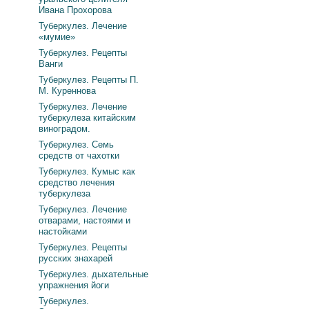
Ивана Прохорова
Туберкулез. Лечение
«мумие»
Туберкулез. Рецепты
Ванги
Туберкулез. Рецепты П.
М. Куреннова
Туберкулез. Лечение
туберкулеза китайским
виноградом.
Туберкулез. Семь
средств от чахотки
Туберкулез. Кумыс как
средство лечения
туберкулеза
Туберкулез. Лечение
отварами, настоями и
настойками
Туберкулез. Рецепты
русских знахарей
Туберкулез. дыхательные
упражнения йоги
Туберкулез.