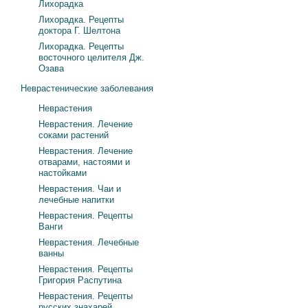
Лихорадка
Лихорадка. Рецепты
доктора Г. Шелтона
Лихорадка. Рецепты
восточного целителя Дж.
Озава
Неврастенические заболевания
Неврастения
Неврастения. Лечение
соками растений
Неврастения. Лечение
отварами, настоями и
настойками
Неврастения. Чаи и
лечебные напитки
Неврастения. Рецепты
Ванги
Неврастения. Лечебные
ванны
Неврастения. Рецепты
Григория Распутина
Неврастения. Рецепты
русских знахарей