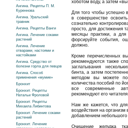
хоботом воду, а затем «в
Ангина. Рецепты П. М.
Куреннова
Для того чтобы успешно 
Ангина. Уральский
в совершенстве освоить
травник
сознательно контролирова
Ангина. Рецепты Ванги
просто, для достижения т
месяцы практики, а для 
Ангина. Лечение соками
растений
форсируйте события, о
должно.
Ангина. Лечение
отварами, настоями и
настойками
Кроме перечисленных в
рекомендуются также сп
Ангина. Средство от
болезни горла для певцов
заглатывания нескольки
бинта, а затем постепенн
Ангина. Способ
применения «мумие»
методом вы можете по
количества пособий по йо
Бронхит
все современные ав
Бронхит. Рецепты
рекомендуют его читателя
Натальи Фроловой
Бронхит. Рецепты
Нам же кажется, что для
Михаила Либинтова
воздействия на организм 
Бронхит. Лечение соками
добавлением небольшого 
растений
Бронхит. Лечение
Очищение желудка тка