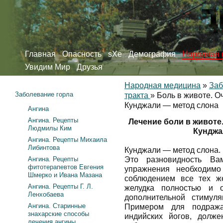
Главная
Опасность
sXe
Демография
Народная 
Увидим Мир
Друзья
Народная медицина
»
Заб
Заболевание горла
тракта
»
Боль в животе. О
Кунджали — метод слона
Ангина
Ангина. Рецепты
Лечение боли в животе
Людмилы Ким
Кунджа
Ангина. Рецепты Михаила
Либинтова
Кунджали — метод слона.
Ангина. Рецепты
Это разновидность Вам
фитотерапевтов Евгения
упражнения необходимо
Шмерко и Ивана Мазана
соблюдением все тех ж
Ангина. Рецепты Г. Л.
желудка полностью и о
Ленхобаева
дополнительной стимул
Ангина. Старинные
Примером для подраж
знахарские способы
индийских йогов, долже
лечения ангины