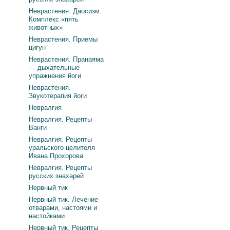
Неврастения. Даосизм.
Комплекс «пять
животных»
Неврастения. Приемы
цигун
Неврастения. Пранаяма
— дыхательные
упражнения йоги
Неврастения.
Звукотерапия йоги
Невралгия
Невралгия. Рецепты
Ванги
Невралгия. Рецепты
уральского целителя
Ивана Прохорова
Невралгия. Рецепты
русских знахарей
Нервный тик
Нервный тик. Лечение
отварами, настоями и
настойками
Нервный тик. Рецепты