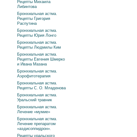
Рецепты Михаила
Либинтова
Бронхиальная астма.
Рецепты Григория
Распутина
Бронхиальная астма.
Рецепты Юрия Лонго
Бронхиальная астма.
Рецепты Людмилы Ким
Бронхиальная астма.
Рецепты Евгения Шмерко
и Ивана Мазана
Бронхиальная астма.
Аэрофитотерапия
Бронхиальная астма.
Рецепты С. О. Младенова
Бронхиальная астма.
Уральский травник
Бронхиальная астма.
Лечение «мумие»
Бронхиальная астма.
Лечение препаратом
«аэдисоппидрон».
Рецепты уральского