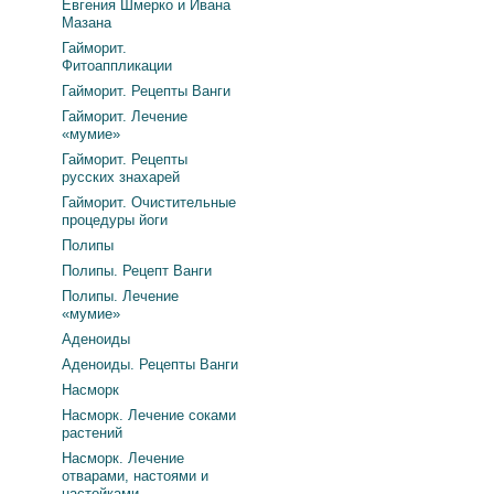
Евгения Шмерко и Ивана
Мазана
Гайморит.
Фитоаппликации
Гайморит. Рецепты Ванги
Гайморит. Лечение
«мумие»
Гайморит. Рецепты
русских знахарей
Гайморит. Очистительные
процедуры йоги
Полипы
Полипы. Рецепт Ванги
Полипы. Лечение
«мумие»
Аденоиды
Аденоиды. Рецепты Ванги
Насморк
Насморк. Лечение соками
растений
Насморк. Лечение
отварами, настоями и
настойками