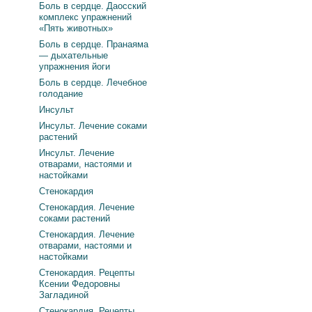
Боль в сердце. Даосский
комплекс упражнений
«Пять животных»
Боль в сердце. Пранаяма
— дыхательные
упражнения йоги
Боль в сердце. Лечебное
голодание
Инсульт
Инсульт. Лечение соками
растений
Инсульт. Лечение
отварами, настоями и
настойками
Стенокардия
Стенокардия. Лечение
соками растений
Стенокардия. Лечение
отварами, настоями и
настойками
Стенокардия. Рецепты
Ксении Федоровны
Загладиной
Стенокардия. Рецепты