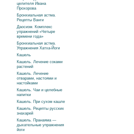
целителя Ивана
Прохорова
Бронхиальная астма.
Рецепты Ванги
Даосизм. Комплекс
упражнений «Четыре
времени года»
Бронхиальная астма.
Упражнения Хатха-Йоги
Кашель
Кашель. Лечение соками
растений
Кашель. Лечение
отварами, настоями и
настойками
Кашель. Чаи и целебные
напитки
Кашель. При сухом кашле
Кашель. Рецепты русских
знахарей
Кашель. Пранаяма —
дыхательные упражнения
йоги