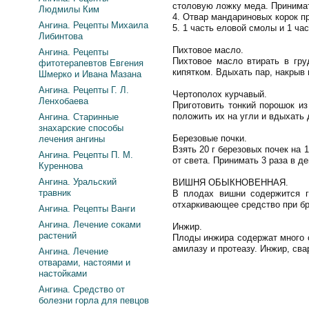
столовую ложку меда. Принимат
Людмилы Ким
4. Отвар мандариновых корок п
Ангина. Рецепты Михаила
5. 1 часть еловой смолы и 1 ч
Либинтова
Пихтовое масло.
Ангина. Рецепты
Пихтовое масло втирать в гр
фитотерапевтов Евгения
кипятком. Вдыхать пар, накрыв
Шмерко и Ивана Мазана
Ангина. Рецепты Г. Л.
Чертополох курчавый.
Ленхобаева
Приготовить тонкий порошок из
положить их на угли и вдыхать
Ангина. Старинные
знахарские способы
Березовые почки.
лечения ангины
Взять 20 г березовых почек на 
Ангина. Рецепты П. М.
от света. Принимать 3 раза в д
Куреннова
Ангина. Уральский
ВИШНЯ ОБЫКНОВЕННАЯ.
травник
В плодах вишни содержится г
отхаркивающее средство при бр
Ангина. Рецепты Ванги
Ангина. Лечение соками
Инжир.
растений
Плоды инжира содержат много с
амилазу и протеазу. Инжир, сва
Ангина. Лечение
отварами, настоями и
настойками
Ангина. Средство от
болезни горла для певцов