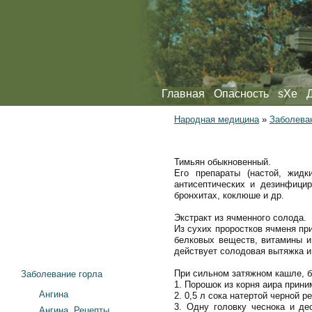
Главная
Опасность
sXe
Народная медицина
»
Заболева
Тимьян обыкновенный.
Его препараты (настой, жид
антисептических и дезинфици
бронхитах, коклюше и др.
Экстракт из ячменного солода.
Из сухих проростков ячменя пр
белковых веществ, витамины и
действует солодовая вытяжка и
При сильном затяжном кашле, б
Заболевание горла
1. Порошок из корня аира приним
Ангина
2. 0,5 л сока натертой черной 
3. Одну головку чеснока и де
Ангина. Рецепты