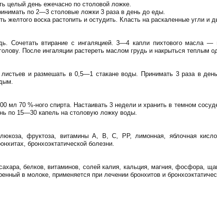
ь целый день ежечасно по столовой ложке.
ринимать по 2—3 столовые ложки 3 раза в день до еды.
асть желтого воска растопить и остудить. Класть на раскаленные угли
удь. Сочетать втирание с ингаляцией. 3—4 капли пихтового масла —
 голову. После ингаляции растереть маслом грудь и накрыться теплым о
 листьев и размешать в 0,5—1 стакане воды. Принимать 3 раза в ден
 дым.
100 мл 70 %-ного спирта. Настаивать 3 недели и хранить в темном сос
ень по 15—30 капель на столовую ложку воды.
люкоза, фруктоза, витамины А, В, С, РР, лимонная, яблочная кисло
онхитах, бронхоэктатической болезни.
ахара, белков, витаминов, солей калия, кальция, магния, фосфора, ща
ренный в молоке, применяется при лечении бронхитов и бронхоэктатичес