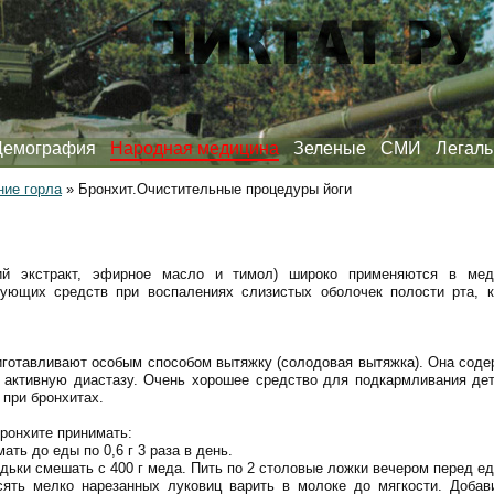
Демография
Народная медицина
Зеленые
СМИ
Легаль
ние горла
»
Бронхит.Очистительные процедуры йоги
кий экстракт, эфирное масло и тимол) широко применяются в меди
рующих средств при воспалениях слизистых оболочек полости рта, к
иготавливают особым способом вытяжку (солодовая вытяжка). Она соде
 активную диастазу. Очень хорошее средство для подкармливания де
 при бронхитах.
ронхите принимать:
ать до еды по 0,6 г 3 раза в день.
редьки смешать с 400 г меда. Пить по 2 столовые ложки вечером перед ед
сять мелко нарезанных луковиц варить в молоке до мягкости. Доба