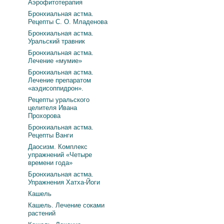
Аэрофитотерапия
Бронхиальная астма.
Рецепты С. О. Младенова
Бронхиальная астма.
Уральский травник
Бронхиальная астма.
Лечение «мумие»
Бронхиальная астма.
Лечение препаратом
«аэдисоппидрон».
Рецепты уральского
целителя Ивана
Прохорова
Бронхиальная астма.
Рецепты Ванги
Даосизм. Комплекс
упражнений «Четыре
времени года»
Бронхиальная астма.
Упражнения Хатха-Йоги
Кашель
Кашель. Лечение соками
растений