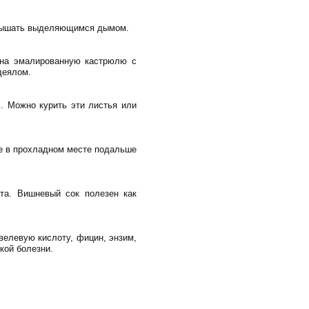
 и дышать выделяющимся дымом.
 на эмалированную кастрюлю с
деялом.
ь. Можно курить эти листья или
уде в прохладном месте подальше
та. Вишневый сок полезен как
велевую кислоту, фицин, энзим,
кой болезни.