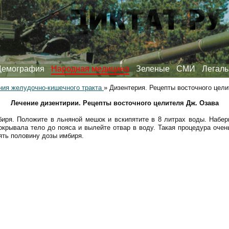
Демография
Народная медицина
Зеленые
СМИ
Легаль
ния желудочно-кишечного тракта
»
Дизентерия. Рецепты восточного цел
Лечение дизентирии. Рецепты восточного целителя Дж. Озава
мбиря. Положите в льняной мешок и вскипятите в 8 литрах воды. Набер
окрывала тело до пояса и вылейте отвар в воду. Такая процедура очен
ять половину дозы имбиря.