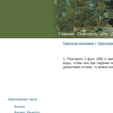
Главная
Опасность
sXe
Народная медицина
»
Заболева
1. Разотрите 1 фунт (450 г) и
воды, чтобы она при сидении п
дизентерия острая, то можно вз
Заболевание горла
Ангина
Ангина. Рецепты