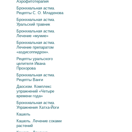
Аэрофитотерапия
Бронхиальная астма.
Рецепты С. О. Младенова
Бронхиальная астма.
Уральский травник
Бронхиальная астма.
Лечение «мумие»
Бронхиальная астма.
Лечение препаратом
«аэдисоппидрон».
Рецепты уральского
целителя Ивана
Прохорова
Бронхиальная астма.
Рецепты Ванги
Даосизм. Комплекс
упражнений «Четыре
времени года»
Бронхиальная астма.
Упражнения Хатха-Йоги
Кашель
Кашель. Лечение соками
растений