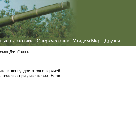
ные наркотики
Сверхчеловек
Увидим Мир
Друзья
ителя Дж. Озава
ите в ванну достаточно горячей
ь полезна при дизентерии. Если