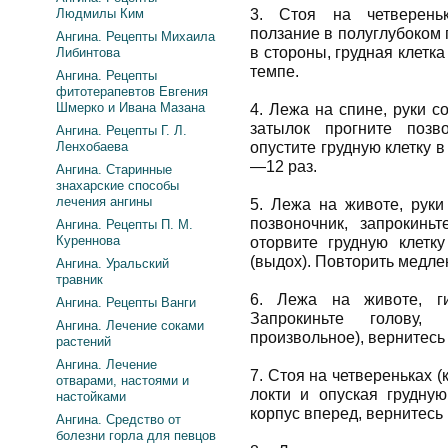
Людмилы Ким
3. Стоя на четвереньк
ползание в полуглубоком 
Ангина. Рецепты Михаила
в стороны, грудная клет
Либинтова
темпе.
Ангина. Рецепты
фитотерапевтов Евгения
Шмерко и Ивана Мазана
4. Лежа на спине, руки с
затылок прогните позв
Ангина. Рецепты Г. Л.
Ленхобаева
опустите грудную клетку в
—12 раз.
Ангина. Старинные
знахарские способы
лечения ангины
5. Лежа на животе, руки
позвоночник, запрокиньт
Ангина. Рецепты П. М.
Куреннова
оторвите грудную клетку
(выдох). Повторить медле
Ангина. Уральский
травник
6. Лежа на животе, ги
Ангина. Рецепты Ванги
Запрокиньте голову, 
Ангина. Лечение соками
произвольное), вернитесь 
растений
Ангина. Лечение
7. Стоя на четвереньках 
отварами, настоями и
локти и опуская грудную
настойками
корпус вперед, вернитесь 
Ангина. Средство от
болезни горла для певцов