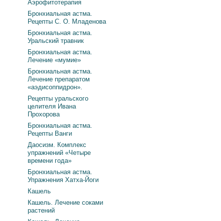
Аэрофитотерапия
Бронхиальная астма.
Рецепты С. О. Младенова
Бронхиальная астма.
Уральский травник
Бронхиальная астма.
Лечение «мумие»
Бронхиальная астма.
Лечение препаратом
«аэдисоппидрон».
Рецепты уральского
целителя Ивана
Прохорова
Бронхиальная астма.
Рецепты Ванги
Даосизм. Комплекс
упражнений «Четыре
времени года»
Бронхиальная астма.
Упражнения Хатха-Йоги
Кашель
Кашель. Лечение соками
растений