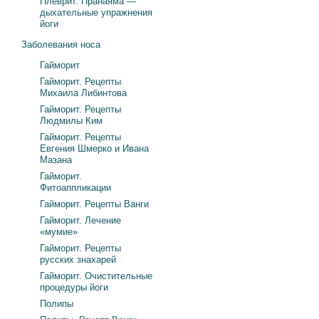
Плеврит. Пранаяма —
дыхательные упражнения
йоги
Заболевания носа
Гайморит
Гайморит. Рецепты
Михаила Либинтова
Гайморит. Рецепты
Людмилы Ким
Гайморит. Рецепты
Евгения Шмерко и Ивана
Мазана
Гайморит.
Фитоаппликации
Гайморит. Рецепты Ванги
Гайморит. Лечение
«мумие»
Гайморит. Рецепты
русских знахарей
Гайморит. Очистительные
процедуры йоги
Полипы