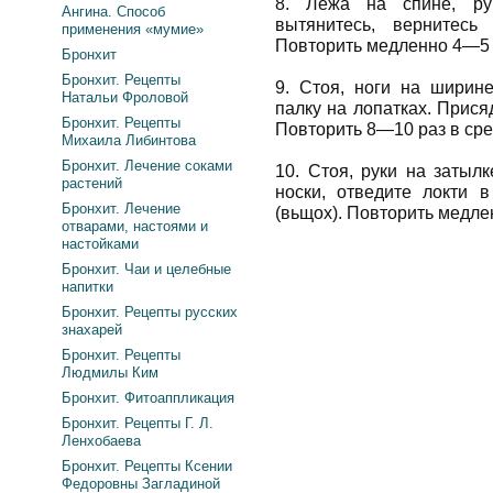
8. Лежа на спине, ру
Ангина. Способ
вытянитесь, вернитесь
применения «мумие»
Повторить медленно 4—5 
Бронхит
Бронхит. Рецепты
9. Стоя, ноги на ширине
Натальи Фроловой
палку на лопатках. Присяд
Бронхит. Рецепты
Повторить 8—10 раз в ср
Михаила Либинтова
Бронхит. Лечение соками
10. Стоя, руки на затыл
растений
носки, отведите локти в
Бронхит. Лечение
(вьщох). Повторить медле
отварами, настоями и
настойками
Бронхит. Чаи и целебные
напитки
Бронхит. Рецепты русских
знахарей
Бронхит. Рецепты
Людмилы Ким
Бронхит. Фитоаппликация
Бронхит. Рецепты Г. Л.
Ленхобаева
Бронхит. Рецепты Ксении
Федоровны Загладиной