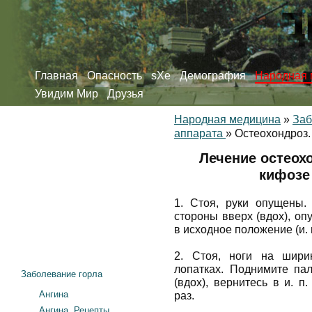
Главная
Опасность
sXe
Демография
Народная 
Увидим Мир
Друзья
Народная медицина
»
Заб
аппарата
»
Остеохондроз.
Лечение oстеох
кифозе 
1. Стоя, руки опущены.
стороны вверх (вдох), оп
в исходное положение (и. 
2. Стоя, ноги на шири
лопатках. Поднимите пал
Заболевание горла
(вдох), вернитесь в и. 
Ангина
раз.
Ангина. Рецепты