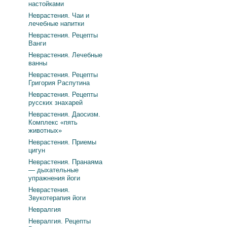
настойками
Неврастения. Чаи и
лечебные напитки
Неврастения. Рецепты
Ванги
Неврастения. Лечебные
ванны
Неврастения. Рецепты
Григория Распутина
Неврастения. Рецепты
русских знахарей
Неврастения. Даосизм.
Комплекс «пять
животных»
Неврастения. Приемы
цигун
Неврастения. Пранаяма
— дыхательные
упражнения йоги
Неврастения.
Звукотерапия йоги
Невралгия
Невралгия. Рецепты