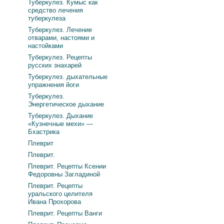
Туберкулез. Кумыс как
средство лечения
туберкулеза
Туберкулез. Лечение
отварами, настоями и
настойками
Туберкулез. Рецепты
русских знахарей
Туберкулез. дыхательные
упражнения йоги
Туберкулез.
Энергетическое дыхание
Туберкулез. Дыхание
«Кузнечные мехи» —
Бхастрика
Плеврит
Плеврит.
Плеврит. Рецепты Ксении
Федоровны Загладиной
Плеврит. Рецепты
уральского целителя
Ивана Прохорова
Плеврит. Рецепты Ванги