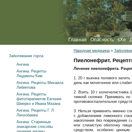
Главная
Опасность
sXe
Народная медицина
»
Заболева
Заболевание горла
Пиелонефрит. Рецепт
Ангина
Лечение пиелонефрита. Реце
Ангина. Рецепты
Людмилы Ким
1. 20 г вьюнка полевого залит
Ангина. Рецепты Михаила
день как мочегонное или слаби
Либинтова
2. Взять 10 г колючелистника 
Ангина. Рецепты
темной склянке. Принимать по
фитотерапевтов Евгения
противовоспалительное средст
Шмерко и Ивана Мазана
Ангина. Рецепты Г. Л.
3. Нельзя применять именно со
Ленхобаева
с добавлением лимонного сока
накопления без повреждения с
Ангина. Старинные
или слизистую оболочку пище
знахарские способы
средством, особенно ценным
лечения ангины