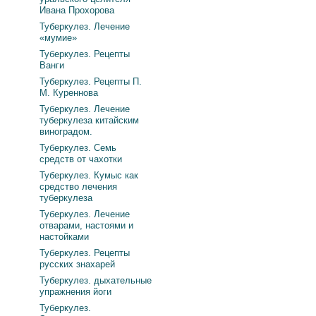
Ивана Прохорова
Туберкулез. Лечение
«мумие»
Туберкулез. Рецепты
Ванги
Туберкулез. Рецепты П.
М. Куреннова
Туберкулез. Лечение
туберкулеза китайским
виноградом.
Туберкулез. Семь
средств от чахотки
Туберкулез. Кумыс как
средство лечения
туберкулеза
Туберкулез. Лечение
отварами, настоями и
настойками
Туберкулез. Рецепты
русских знахарей
Туберкулез. дыхательные
упражнения йоги
Туберкулез.