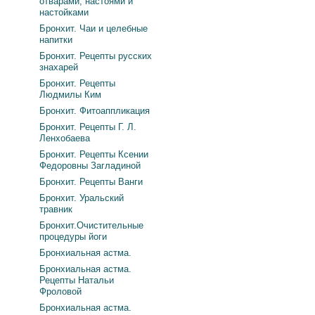
отварами, настоями и
настойками
Бронхит. Чаи и целебные
напитки
Бронхит. Рецепты русских
знахарей
Бронхит. Рецепты
Людмилы Ким
Бронхит. Фитоаппликация
Бронхит. Рецепты Г. Л.
Ленхобаева
Бронхит. Рецепты Ксении
Федоровны Загладиной
Бронхит. Рецепты Ванги
Бронхит. Уральский
травник
Бронхит.Очистительные
процедуры йоги
Бронхиальная астма.
Бронхиальная астма.
Рецепты Натальи
Фроловой
Бронхиальная астма.