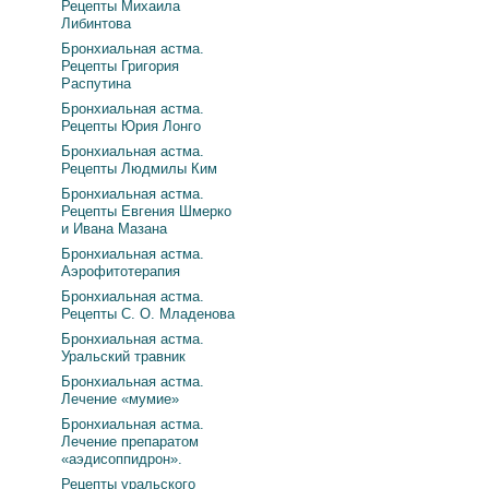
Рецепты Михаила
Либинтова
Бронхиальная астма.
Рецепты Григория
Распутина
Бронхиальная астма.
Рецепты Юрия Лонго
Бронхиальная астма.
Рецепты Людмилы Ким
Бронхиальная астма.
Рецепты Евгения Шмерко
и Ивана Мазана
Бронхиальная астма.
Аэрофитотерапия
Бронхиальная астма.
Рецепты С. О. Младенова
Бронхиальная астма.
Уральский травник
Бронхиальная астма.
Лечение «мумие»
Бронхиальная астма.
Лечение препаратом
«аэдисоппидрон».
Рецепты уральского