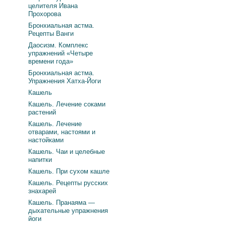
целителя Ивана
Прохорова
Бронхиальная астма.
Рецепты Ванги
Даосизм. Комплекс
упражнений «Четыре
времени года»
Бронхиальная астма.
Упражнения Хатха-Йоги
Кашель
Кашель. Лечение соками
растений
Кашель. Лечение
отварами, настоями и
настойками
Кашель. Чаи и целебные
напитки
Кашель. При сухом кашле
Кашель. Рецепты русских
знахарей
Кашель. Пранаяма —
дыхательные упражнения
йоги