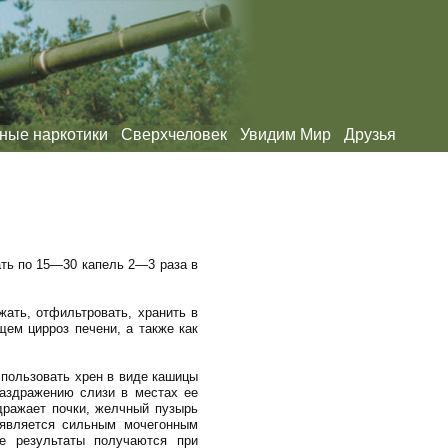
ные наркотики
Сверхчеловек
Увидим Мир
Друзья
ать по 15—30 капель 2—3 раза в
жать, отфильтровать, хранить в
ем цирроз печени, а также как
спользовать хрен в виде кашицы
раздражению слизи в местах ее
дражает почки, желчный пузырь
 является сильным мочегонным
е результаты получаются при