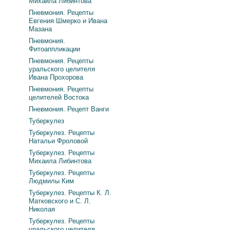
Михаила Либинтова
Пневмония. Рецепты
Евгения Шмерко и Ивана
Мазана
Пневмония.
Фитоаппликации
Пневмония. Рецепты
уральского целителя
Ивана Прохорова
Пневмония. Рецепты
целителей Востока
Пневмония. Рецепт Ванги
Туберкулез
Туберкулез. Рецепты
Натальи Фроловой
Туберкулез. Рецепты
Михаила Либинтова
Туберкулез. Рецепты
Людмилы Ким
Туберкулез. Рецепты К. Л.
Матковского и С. Л.
Николая
Туберкулез. Рецепты
уральского целителя