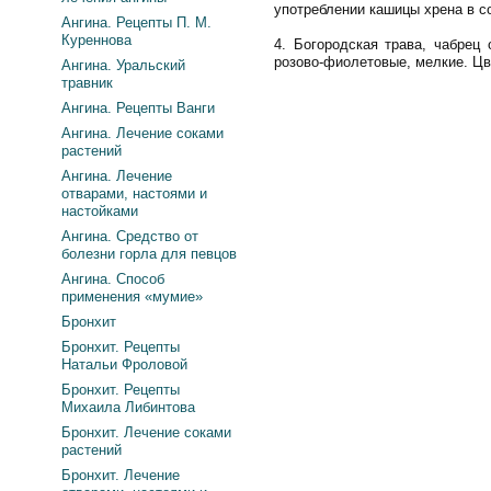
употреблении кашицы хрена в с
Ангина. Рецепты П. М.
Куреннова
4. Богородская трава, чабрец
розово-фиолетовые, мелкие. Цве
Ангина. Уральский
травник
Ангина. Рецепты Ванги
Ангина. Лечение соками
растений
Ангина. Лечение
отварами, настоями и
настойками
Ангина. Средство от
болезни горла для певцов
Ангина. Способ
применения «мумие»
Бронхит
Бронхит. Рецепты
Натальи Фроловой
Бронхит. Рецепты
Михаила Либинтова
Бронхит. Лечение соками
растений
Бронхит. Лечение