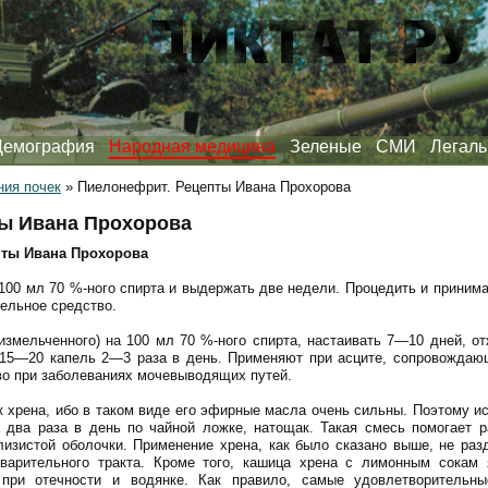
Демография
Народная медицина
Зеленые
СМИ
Легаль
ния почек
»
Пиелонефрит. Рецепты Ивана Прохорова
ы Ивана Прохорова
пты Ивана Прохорова
ь 100 мл 70 %-ного спирта и выдержать две недели. Процедить и приним
тельное средство.
(измельченного) на 100 мл 70 %-ного спирта, настаивать 7—10 дней, от
 15—20 капель 2—3 раза в день. Применяют при асците, сопровождающ
во при заболеваниях мочевыводящих путей.
к хрена, ибо в таком виде его эфирные масла очень сильны. Поэтому и
 два раза в день по чайной ложке, натощак. Такая смесь помогает 
лизистой оболочки. Применение хрена, как было сказано выше, не раз
варительного тракта. Кроме того, кашица хрена с лимонным сокам
 при отечности и водянке. Как правило, самые удовлетворительны