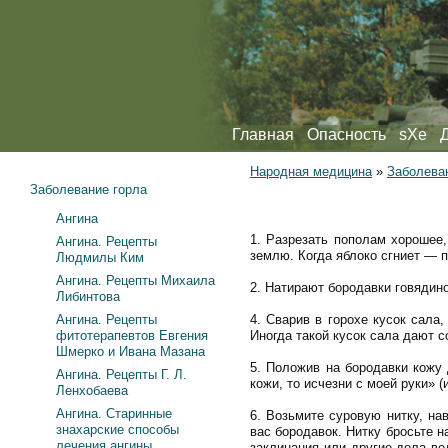
Главная
Опасность
sXe
Народная медицина
»
Заболева
Заболевание горла
Ангина
1. Разрезать пополам хорошее,
Ангина. Рецепты
землю. Когда яблоко сгниет — 
Людмилы Ким
Ангина. Рецепты Михаила
2. Натирают бородавки говядино
Либинтова
Ангина. Рецепты
4. Сварив в горохе кусок сала
фитотерапевтов Евгения
Иногда такой кусок сала дают с
Шмерко и Ивана Мазана
5. Положив на бородавки кожу 
Ангина. Рецепты Г. Л.
кожи, то исчезни с моей руки» (
Ленхобаева
Ангина. Старинные
6. Возьмите суровую нитку, на
знахарские способы
вас бородавок. Нитку бросьте н
лечения ангины
заклинания или другие дела ве