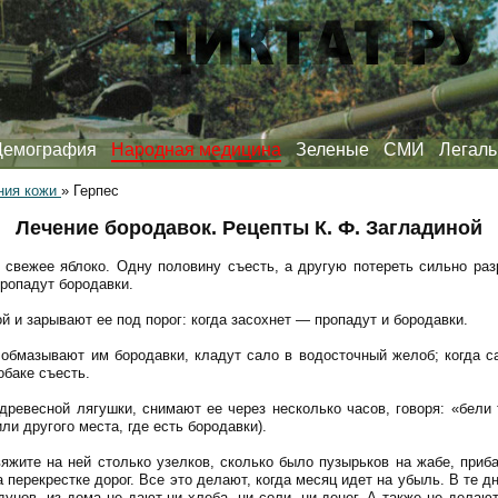
Демография
Народная медицина
Зеленые
СМИ
Легаль
ния кожи
»
Герпес
Лечение бородавок. Рецепты К. Ф. Загладиной
 свежее яблоко. Одну половину съесть, а другую потереть сильно раз
пропадут бородавки.
й и зарывают ее под порог: когда засохнет — пропадут и бородавки.
, обмазывают им бородавки, кладут сало в водосточный желоб; когда са
обаке съесть.
древесной лягушки, снимают ее через несколько часов, говоря: «бели
или другого места, где есть бородавки).
вяжите на ней столько узелков, сколько было пузырьков на жабе, приба
а перекрестке дорог. Все это делают, когда месяц идет на убыль. В те д
дунов, из дома не дают ни хлеба, ни соли, ни денег. А также не делаю