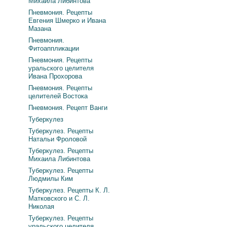
Михаила Либинтова
Пневмония. Рецепты
Евгения Шмерко и Ивана
Мазана
Пневмония.
Фитоаппликации
Пневмония. Рецепты
уральского целителя
Ивана Прохорова
Пневмония. Рецепты
целителей Востока
Пневмония. Рецепт Ванги
Туберкулез
Туберкулез. Рецепты
Натальи Фроловой
Туберкулез. Рецепты
Михаила Либинтова
Туберкулез. Рецепты
Людмилы Ким
Туберкулез. Рецепты К. Л.
Матковского и С. Л.
Николая
Туберкулез. Рецепты
уральского целителя