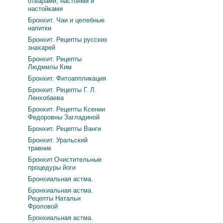
отварами, настоями и
настойками
Бронхит. Чаи и целебные
напитки
Бронхит. Рецепты русских
знахарей
Бронхит. Рецепты
Людмилы Ким
Бронхит. Фитоаппликация
Бронхит. Рецепты Г. Л.
Ленхобаева
Бронхит. Рецепты Ксении
Федоровны Загладиной
Бронхит. Рецепты Ванги
Бронхит. Уральский
травник
Бронхит.Очистительные
процедуры йоги
Бронхиальная астма.
Бронхиальная астма.
Рецепты Натальи
Фроловой
Бронхиальная астма.