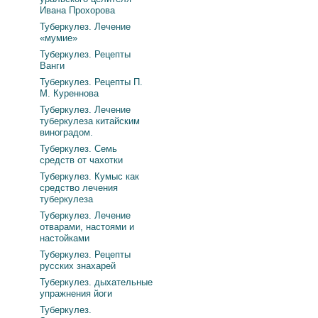
Ивана Прохорова
Туберкулез. Лечение
«мумие»
Туберкулез. Рецепты
Ванги
Туберкулез. Рецепты П.
М. Куреннова
Туберкулез. Лечение
туберкулеза китайским
виноградом.
Туберкулез. Семь
средств от чахотки
Туберкулез. Кумыс как
средство лечения
туберкулеза
Туберкулез. Лечение
отварами, настоями и
настойками
Туберкулез. Рецепты
русских знахарей
Туберкулез. дыхательные
упражнения йоги
Туберкулез.