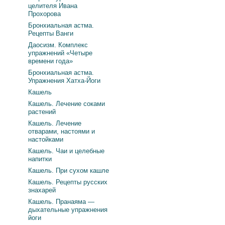
целителя Ивана
Прохорова
Бронхиальная астма.
Рецепты Ванги
Даосизм. Комплекс
упражнений «Четыре
времени года»
Бронхиальная астма.
Упражнения Хатха-Йоги
Кашель
Кашель. Лечение соками
растений
Кашель. Лечение
отварами, настоями и
настойками
Кашель. Чаи и целебные
напитки
Кашель. При сухом кашле
Кашель. Рецепты русских
знахарей
Кашель. Пранаяма —
дыхательные упражнения
йоги