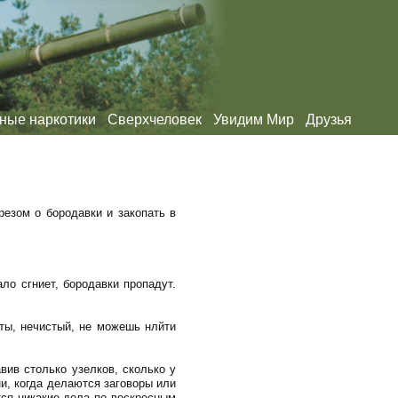
ные наркотики
Сверхчеловек
Увидим Мир
Друзья
резом о бородавки и закопать в
ло сгниет, бородавки пропадут.
 ты, нечистый, не можешь нлйти
вив столько узелков, сколько у
ни, когда делаются заговоры или
тся никакие дела по воскресным