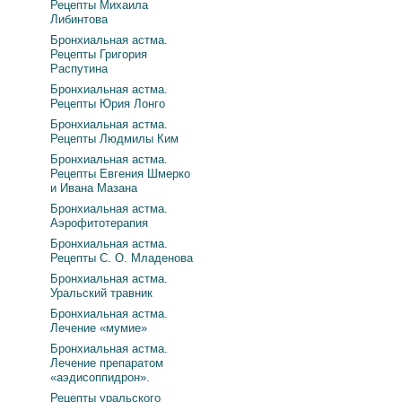
Рецепты Михаила
Либинтова
Бронхиальная астма.
Рецепты Григория
Распутина
Бронхиальная астма.
Рецепты Юрия Лонго
Бронхиальная астма.
Рецепты Людмилы Ким
Бронхиальная астма.
Рецепты Евгения Шмерко
и Ивана Мазана
Бронхиальная астма.
Аэрофитотерапия
Бронхиальная астма.
Рецепты С. О. Младенова
Бронхиальная астма.
Уральский травник
Бронхиальная астма.
Лечение «мумие»
Бронхиальная астма.
Лечение препаратом
«аэдисоппидрон».
Рецепты уральского