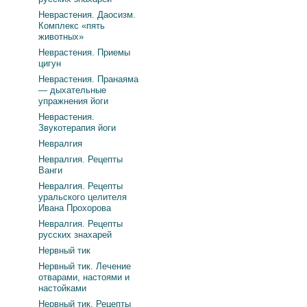
Неврастения. Даосизм.
Комплекс «пять
животных»
Неврастения. Приемы
цигун
Неврастения. Пранаяма
— дыхательные
упражнения йоги
Неврастения.
Звукотерапия йоги
Невралгия
Невралгия. Рецепты
Ванги
Невралгия. Рецепты
уральского целителя
Ивана Прохорова
Невралгия. Рецепты
русских знахарей
Нервный тик
Нервный тик. Лечение
отварами, настоями и
настойками
Нервный тик. Рецепты