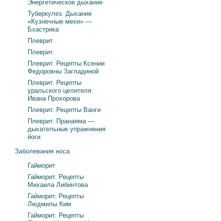
Энергетическое дыхание
Туберкулез. Дыхание
«Кузнечные мехи» —
Бхастрика
Плеврит
Плеврит.
Плеврит. Рецепты Ксении
Федоровны Загладиной
Плеврит. Рецепты
уральского целителя
Ивана Прохорова
Плеврит. Рецепты Ванги
Плеврит. Пранаяма —
дыхательные упражнения
йоги
Заболевания носа
Гайморит
Гайморит. Рецепты
Михаила Либинтова
Гайморит. Рецепты
Людмилы Ким
Гайморит. Рецепты