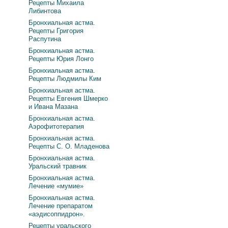
Рецепты Михаила
Либинтова
Бронхиальная астма.
Рецепты Григория
Распутина
Бронхиальная астма.
Рецепты Юрия Лонго
Бронхиальная астма.
Рецепты Людмилы Ким
Бронхиальная астма.
Рецепты Евгения Шмерко
и Ивана Мазана
Бронхиальная астма.
Аэрофитотерапия
Бронхиальная астма.
Рецепты С. О. Младенова
Бронхиальная астма.
Уральский травник
Бронхиальная астма.
Лечение «мумие»
Бронхиальная астма.
Лечение препаратом
«аэдисоппидрон».
Рецепты уральского