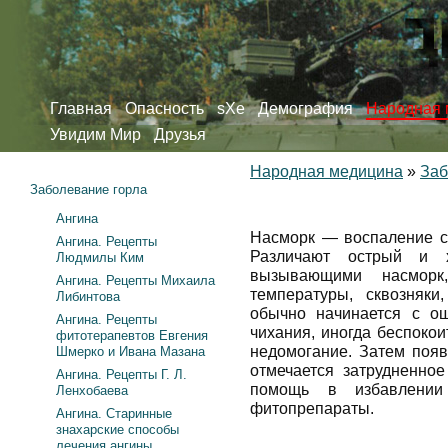
Главная
Опасность
sXe
Демография
Народная 
Увидим Мир
Друзья
Народная медицина
»
Заб
Заболевание горла
Ангина
Насморк — воспаление сл
Ангина. Рецепты
Различают острый и х
Людмилы Ким
вызывающими насморк
Ангина. Рецепты Михаила
температуры, сквозняк
Либинтова
обычно начинается с о
Ангина. Рецепты
чихания, иногда беспоко
фитотерапевтов Евгения
недомогание. Затем появ
Шмерко и Ивана Мазана
отмечается затрудненно
Ангина. Рецепты Г. Л.
помощь в избавлении
Ленхобаева
фитопрепараты.
Ангина. Старинные
знахарские способы
лечения ангины