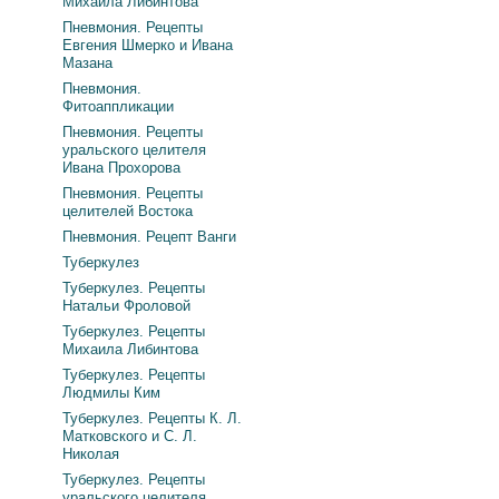
Михаила Либинтова
Пневмония. Рецепты
Евгения Шмерко и Ивана
Мазана
Пневмония.
Фитоаппликации
Пневмония. Рецепты
уральского целителя
Ивана Прохорова
Пневмония. Рецепты
целителей Востока
Пневмония. Рецепт Ванги
Туберкулез
Туберкулез. Рецепты
Натальи Фроловой
Туберкулез. Рецепты
Михаила Либинтова
Туберкулез. Рецепты
Людмилы Ким
Туберкулез. Рецепты К. Л.
Матковского и С. Л.
Николая
Туберкулез. Рецепты
уральского целителя