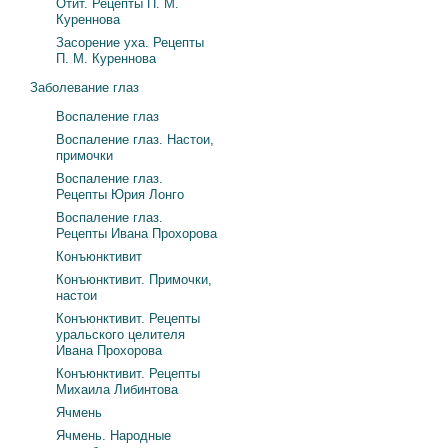
Отит. Рецепты П. М.
Куреннова
Засорение уха. Рецепты
П. М. Куреннова
Заболевание глаз
Воспаление глаз
Воспаление глаз. Настои,
примочки
Воспаление глаз.
Рецепты Юрия Лонго
Воспаление глаз.
Рецепты Ивана Прохорова
Конъюнктивит
Конъюнктивит. Примочки,
настои
Конъюнктивит. Рецепты
уральского целителя
Ивана Прохорова
Конъюнктивит. Рецепты
Михаила Либинтова
Ячмень
Ячмень. Народные