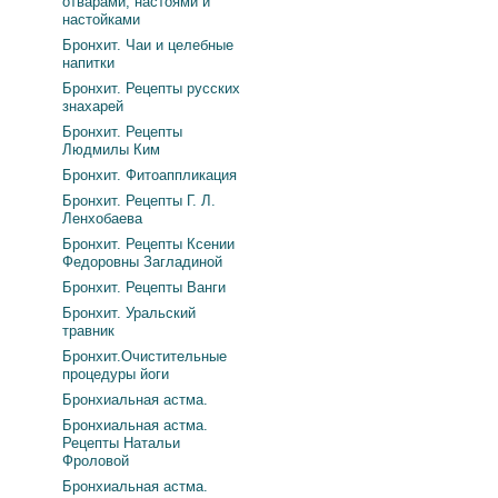
отварами, настоями и
настойками
Бронхит. Чаи и целебные
напитки
Бронхит. Рецепты русских
знахарей
Бронхит. Рецепты
Людмилы Ким
Бронхит. Фитоаппликация
Бронхит. Рецепты Г. Л.
Ленхобаева
Бронхит. Рецепты Ксении
Федоровны Загладиной
Бронхит. Рецепты Ванги
Бронхит. Уральский
травник
Бронхит.Очистительные
процедуры йоги
Бронхиальная астма.
Бронхиальная астма.
Рецепты Натальи
Фроловой
Бронхиальная астма.