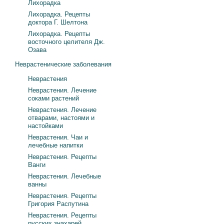
Лихорадка
Лихорадка. Рецепты
доктора Г. Шелтона
Лихорадка. Рецепты
восточного целителя Дж.
Озава
Неврастенические заболевания
Неврастения
Неврастения. Лечение
соками растений
Неврастения. Лечение
отварами, настоями и
настойками
Неврастения. Чаи и
лечебные напитки
Неврастения. Рецепты
Ванги
Неврастения. Лечебные
ванны
Неврастения. Рецепты
Григория Распутина
Неврастения. Рецепты
русских знахарей