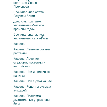
целителя Ивана
Прохорова
Бронхиальная астма.
Рецепты Ванги
Даосизм. Комплекс
упражнений «Четыре
времени года»
Бронхиальная астма.
Упражнения Хатха-Йоги
Кашель
Кашель. Лечение соками
растений
Кашель. Лечение
отварами, настоями и
настойками
Кашель. Чаи и целебные
напитки
Кашель. При сухом кашле
Кашель. Рецепты русских
знахарей
Кашель. Пранаяма —
дыхательные упражнения
йоги