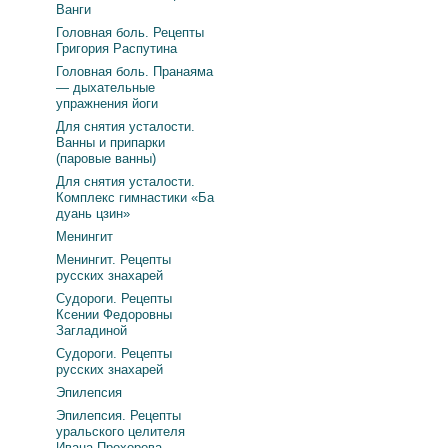
Ванги
Головная боль. Рецепты
Григория Распутина
Головная боль. Пранаяма
— дыхательные
упражнения йоги
Для снятия усталости.
Ванны и припарки
(паровые ванны)
Для снятия усталости.
Комплекс гимнастики «Ба
дуань цзин»
Менингит
Менингит. Рецепты
русских знахарей
Судороги. Рецепты
Ксении Федоровны
Загладиной
Судороги. Рецепты
русских знахарей
Эпилепсия
Эпилепсия. Рецепты
уральского целителя
Ивана Прохорова