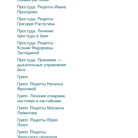
Простуда. Рецепты Ивана
Прохорова
Простуда. Рецепты
Григория Распутина
Простуда. Лечение
простуды в бане
Простуда. Рецепты
Ксении Федоровны
Загладиной
Простуда. Пранаяма —
дыхательные упражнения
йоги
Грипп
Грипп. Рецепты Натальи
Фроловой
Грипп. Лечение отварами,
настоями и настойками
Грипп. Рецепты Михаила
Либинтова
Грипп. Рецепты Юрия
Лонго
Грипп. Рецепты
Уральского целителя