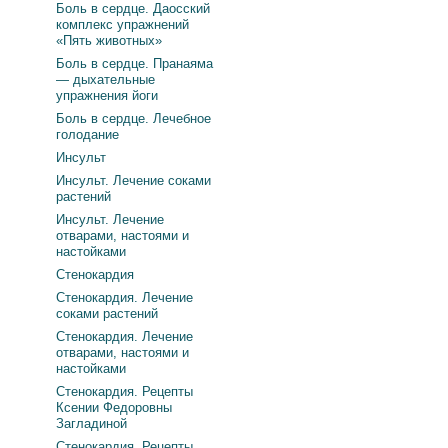
Боль в сердце. Даосский
комплекс упражнений
«Пять животных»
Боль в сердце. Пранаяма
— дыхательные
упражнения йоги
Боль в сердце. Лечебное
голодание
Инсульт
Инсульт. Лечение соками
растений
Инсульт. Лечение
отварами, настоями и
настойками
Стенокардия
Стенокардия. Лечение
соками растений
Стенокардия. Лечение
отварами, настоями и
настойками
Стенокардия. Рецепты
Ксении Федоровны
Загладиной
Стенокардия. Рецепты