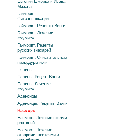
Евгения Шмерко и Ивана
Мазана
Гайморит.
Фитоаппликации
Гайморит. Рецепты Ванги
Гайморит. Лечение
«мумие»
Гайморит. Рецепты
русских знахарей
Гайморит. Очистительные
процедуры йоги
Полипы
Полипы. Рецепт Ванги
Полипы. Лечение
«мумие»
Аденоиды
Аденоиды. Рецепты Ванги
Насморк
Насморк. Лечение соками
растений
Насморк. Лечение
отварами, настоями и
настойками