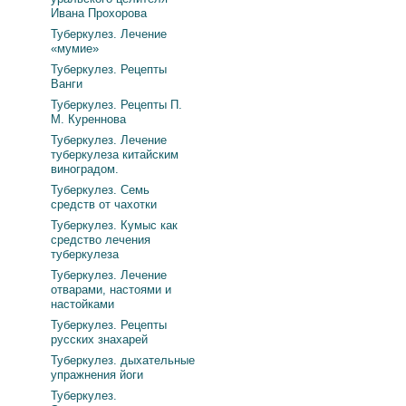
Ивана Прохорова
Туберкулез. Лечение
«мумие»
Туберкулез. Рецепты
Ванги
Туберкулез. Рецепты П.
М. Куреннова
Туберкулез. Лечение
туберкулеза китайским
виноградом.
Туберкулез. Семь
средств от чахотки
Туберкулез. Кумыс как
средство лечения
туберкулеза
Туберкулез. Лечение
отварами, настоями и
настойками
Туберкулез. Рецепты
русских знахарей
Туберкулез. дыхательные
упражнения йоги
Туберкулез.