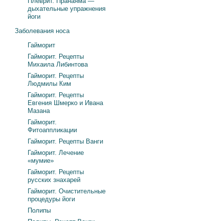
Плеврит. Пранаяма —
дыхательные упражнения
йоги
Заболевания носа
Гайморит
Гайморит. Рецепты
Михаила Либинтова
Гайморит. Рецепты
Людмилы Ким
Гайморит. Рецепты
Евгения Шмерко и Ивана
Мазана
Гайморит.
Фитоаппликации
Гайморит. Рецепты Ванги
Гайморит. Лечение
«мумие»
Гайморит. Рецепты
русских знахарей
Гайморит. Очистительные
процедуры йоги
Полипы