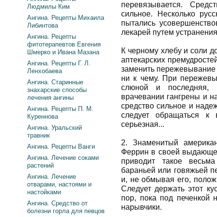
перевязывается. Средс
Людмилы Ким
сильное. Несколько рус
Ангина. Рецепты Михаила
пытались усовершенство
Либинтова
лекарей путем устранени
Ангина. Рецепты
фитотерапевтов Евгения
К черному хлебу и соли д
Шмерко и Ивана Мазана
аптекарских премудростей
Ангина. Рецепты Г. Л.
заменить пережевывание 
Ленхобаева
ни к чему. При пережев
Ангина. Старинные
слюной и последняя, 
знахарские способы
врачевании гангрены и н
лечения ангины
средство сильное и надеж
Ангина. Рецепты П. М.
следует обращаться к 
Куреннова
серьезная...
Ангина. Уральский
травник
2. Знаменитый американ
Ангина. Рецепты Ванги
Феррин в своей выдающей
Ангина. Лечение соками
приводит такое весьма
растений
бараньей или говяжьей п
Ангина. Лечение
и, не обмывая его, полож
отварами, настоями и
Следует держать этот ку
настойками
пор, пока под печенкой 
Ангина. Средство от
нарывчики.
болезни горла для певцов