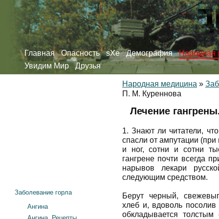
Главная
Опасность
sXe
Демография
Народная 
Увидим Мир
Друзья
Народная медицина
»
Заб
П. М. Куреннова
Лечение гангрены.
1. Знают ли читатели, ч
спасли от ампутации (при 
и ног, сотни и сотни т
гангрене почти всегда пр
нарывов лекари русско
следующим средством.
Заболевание горла
Берут черный, свежевып
хлеб и, вдоволь посолив
Ангина
обкладывается толстым
Ангина. Рецепты