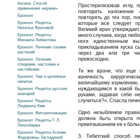
Ангина. Способ
Простерилизовав иглу, 
применения «мумие»
повторить наложение 
Бронхит
повторять до тех пор, п
Бронхит. Рецепты
которые все следует пр
Натальи Фроловой
Великий врач утверждает,
Бронхит. Рецепты
много случаев, когда люб
Михаила Либинтова
ноги единственным вы
прикладыванием куска сы
Бронхит. Лечение соками
растений
через два или три ча
превосходно.
Бронхит. Лечение
отварами, настоями и
настойками
Те же врачи, что еще 
Бронхит. Чаи и целебные
конечность хирургиче
напитки
величайшему изумлению, 
нуждающимся в какой бы
Бронхит. Рецепты русских
знахарей
руками, задавая себе н
случиться?». Спасла пече
Бронхит. Рецепты
Людмилы Ким
Одно незыблемое прави
Бронхит. Фитоаппликация
должна быть открыта п
Бронхит. Рецепты Г. Л.
привязыванием ее к больн
Ленхобаева
Бронхит. Рецепты Ксении
3. Тибетский способ л
Федоровны Загладиной