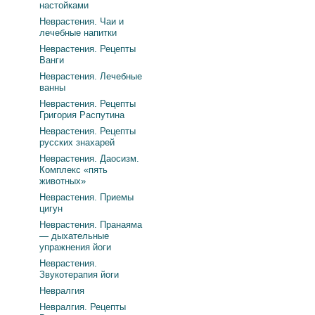
настойками
Неврастения. Чаи и
лечебные напитки
Неврастения. Рецепты
Ванги
Неврастения. Лечебные
ванны
Неврастения. Рецепты
Григория Распутина
Неврастения. Рецепты
русских знахарей
Неврастения. Даосизм.
Комплекс «пять
животных»
Неврастения. Приемы
цигун
Неврастения. Пранаяма
— дыхательные
упражнения йоги
Неврастения.
Звукотерапия йоги
Невралгия
Невралгия. Рецепты