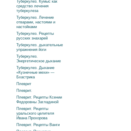
Туберкулез. Кумыс как
средство лечения
туберкулеза
Туберкулез. Лечение
отварами, настоями и
настойками
Туберкулез. Рецепты
русских знахарей
Туберкулез. дыхательные
упражнения йоги
Туберкулез.
Энергетическое дыхание
Туберкулез. Дыхание
«Кузнечные мехи» —
Бхастрика
Плеврит
Плеврит.
Плеврит. Рецепты Ксении
Федоровны Загладиной
Плеврит. Рецепты
уральского целителя
Ивана Прохорова
Плеврит. Рецепты Ванги