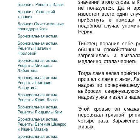
значении этого слова, в 
Бронхит. Рецепты Ванги
не пользуется. Да и вр
Бронхит. Уральский
известен всего один слу
травник
прибегнуть к помощи с
Бронхит.Очистительные
подобном случае упомина
процедуры йоги
Рерих.
Бронхиальная астма.
Бронхиальная астма.
Тибетец поранил себе ру
Рецепты Натальи
обычным спокойствием 
Фроловой
загрязнилась и вызвал
Бронхиальная астма.
медленно, стала чернеть.
Рецепты Михаила
Либинтова
Тогда лама велел прийти к
Бронхиальная астма.
пришел к ламе с яком. Л
Рецепты Григория
надрез по почерневшему 
Распутина
выбросил свернувшуюся
Бронхиальная астма.
надрез у яка и взял в чаш
Рецепты Юрия Лонго
Бронхиальная астма.
Этой кровью он смазал
Рецепты Людмилы Ким
перевязал грязной тряп
Бронхиальная астма.
четыре раза. Заражение 
Рецепты Евгения Шмерко
живых.
и Ивана Мазана
Бронхиальная астма.