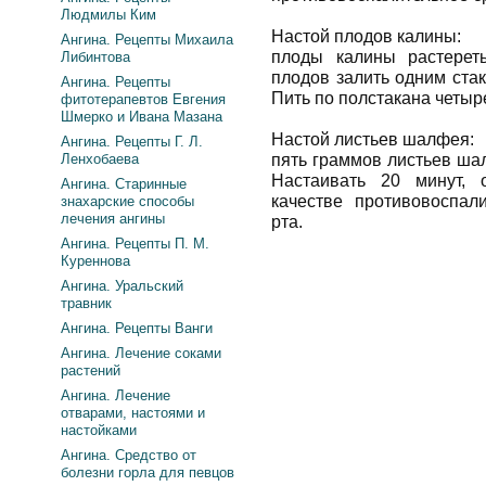
Людмилы Ким
Настой плодов калины:
Ангина. Рецепты Михаила
плоды калины растерет
Либинтова
плодов залить одним ста
Ангина. Рецепты
Пить по полстакана четыре
фитотерапевтов Евгения
Шмерко и Ивана Мазана
Настой листьев шалфея:
Ангина. Рецепты Г. Л.
Ленхобаева
пять граммов листьев ша
Настаивать 20 минут, 
Ангина. Старинные
качестве противовоспал
знахарские способы
лечения ангины
рта.
Ангина. Рецепты П. М.
Куреннова
Ангина. Уральский
травник
Ангина. Рецепты Ванги
Ангина. Лечение соками
растений
Ангина. Лечение
отварами, настоями и
настойками
Ангина. Средство от
болезни горла для певцов