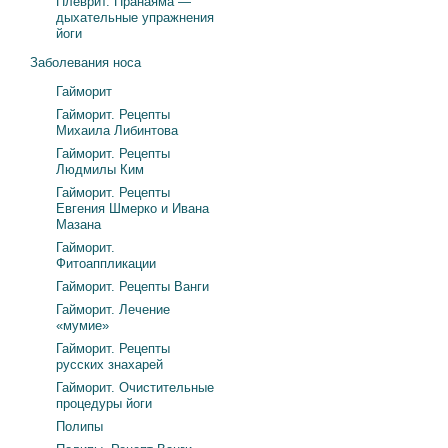
Плеврит. Пранаяма —
дыхательные упражнения
йоги
Заболевания носа
Гайморит
Гайморит. Рецепты
Михаила Либинтова
Гайморит. Рецепты
Людмилы Ким
Гайморит. Рецепты
Евгения Шмерко и Ивана
Мазана
Гайморит.
Фитоаппликации
Гайморит. Рецепты Ванги
Гайморит. Лечение
«мумие»
Гайморит. Рецепты
русских знахарей
Гайморит. Очистительные
процедуры йоги
Полипы