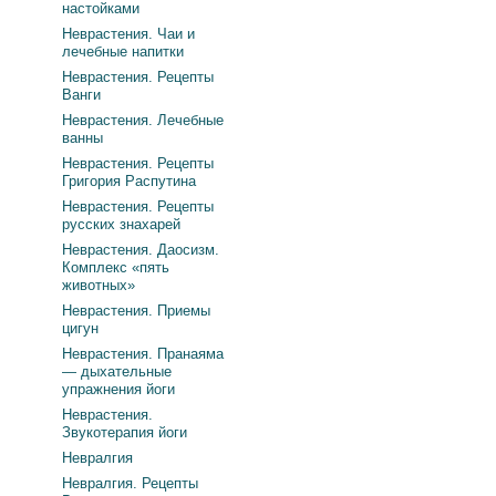
настойками
Неврастения. Чаи и
лечебные напитки
Неврастения. Рецепты
Ванги
Неврастения. Лечебные
ванны
Неврастения. Рецепты
Григория Распутина
Неврастения. Рецепты
русских знахарей
Неврастения. Даосизм.
Комплекс «пять
животных»
Неврастения. Приемы
цигун
Неврастения. Пранаяма
— дыхательные
упражнения йоги
Неврастения.
Звукотерапия йоги
Невралгия
Невралгия. Рецепты