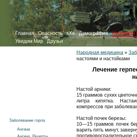
Главная
Опасность
sXe
Демография
Народная 
Увидим Мир
Друзья
Народная медицина
»
Заб
настоями и настойками
Лечение герпе
н
Настой арники:
15 граммов сухих цветочн
литра кипятка. Наста
компрессов при заболева
Настой почек березы:
Заболевание горла
10—15 граммов почек бер
Ангина
варить пять минут, завер
противовоспалительное с
Ангина. Рецепты