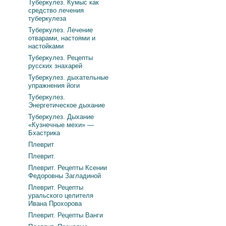
Туберкулез. Кумыс как
средство лечения
туберкулеза
Туберкулез. Лечение
отварами, настоями и
настойками
Туберкулез. Рецепты
русских знахарей
Туберкулез. дыхательные
упражнения йоги
Туберкулез.
Энергетическое дыхание
Туберкулез. Дыхание
«Кузнечные мехи» —
Бхастрика
Плеврит
Плеврит.
Плеврит. Рецепты Ксении
Федоровны Загладиной
Плеврит. Рецепты
уральского целителя
Ивана Прохорова
Плеврит. Рецепты Ванги