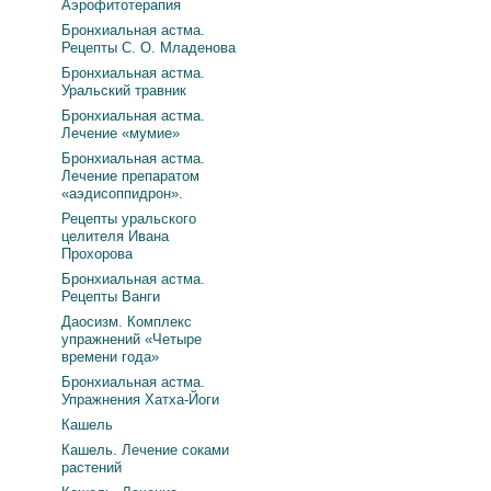
Аэрофитотерапия
Бронхиальная астма.
Рецепты С. О. Младенова
Бронхиальная астма.
Уральский травник
Бронхиальная астма.
Лечение «мумие»
Бронхиальная астма.
Лечение препаратом
«аэдисоппидрон».
Рецепты уральского
целителя Ивана
Прохорова
Бронхиальная астма.
Рецепты Ванги
Даосизм. Комплекс
упражнений «Четыре
времени года»
Бронхиальная астма.
Упражнения Хатха-Йоги
Кашель
Кашель. Лечение соками
растений