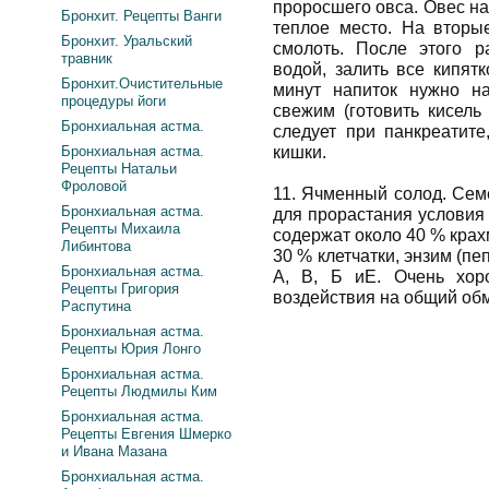
проросшего овса. Овес на
Бронхит. Рецепты Ванги
теплое место. На вторые
Бронхит. Уральский
смолоть. После этого р
травник
водой, залить все кипят
Бронхит.Очистительные
минут напиток нужно на
процедуры йоги
свежим (готовить кисель
Бронхиальная астма.
следует при панкреатите
Бронхиальная астма.
кишки.
Рецепты Натальи
Фроловой
11. Ячменный солод. Се
Бронхиальная астма.
для прорастания условия и
Рецепты Михаила
содержат около 40 % крах
Либинтова
30 % клетчатки, энзим (п
Бронхиальная астма.
А, В, Б иЕ. Очень хор
Рецепты Григория
воздействия на общий об
Распутина
Бронхиальная астма.
Рецепты Юрия Лонго
Бронхиальная астма.
Рецепты Людмилы Ким
Бронхиальная астма.
Рецепты Евгения Шмерко
и Ивана Мазана
Бронхиальная астма.