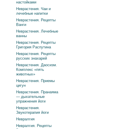
настойками
Неврастения. Чаи и
лечебные напитки
Неврастения. Рецепты
Ванги
Неврастения. Лечебные
ванны
Неврастения. Рецепты
Григория Распутина
Неврастения. Рецепты
русских знахарей
Неврастения. Даосизм.
Комплекс «пять
животных»
Неврастения. Приемы
цигун
Неврастения. Пранаяма
— дыхательные
упражнения йоги
Неврастения.
Звукотерапия йоги
Невралгия
Невралгия. Рецепты