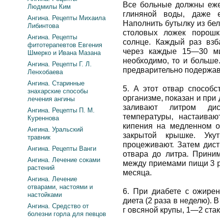
Все больные должны еже
Людмилы Ким
глиняной воды, даже
Ангина. Рецепты Михаила
Наполнить бутылку из бел
Либинтова
столовых ложек порошк
Ангина. Рецепты
солнце. Каждый раз взб
фитотерапевтов Евгения
через каждые 15—30 ми
Шмерко и Ивана Мазана
необходимо, то и больше
Ангина. Рецепты Г. Л.
предварительно подержав 
Ленхобаева
Ангина. Старинные
5. А этот отвар способ
знахарские способы
организме, показан и при
лечения ангины
заливают литром дис
Ангина. Рецепты П. М.
температуры, настаива
Куреннова
кипения на медленном о
Ангина. Уральский
закрытой крышке. Уку
травник
процеживают. Затем дис
Ангина. Рецепты Ванги
отвара до литра. Прини
Ангина. Лечение соками
между приемами пищи 3 р
растений
месяца.
Ангина. Лечение
отварами, настоями и
6. При диабете с ожирен
настойками
диета (2 раза в неделю). 
Ангина. Средство от
г овсяной крупы, 1—2 ста
болезни горла для певцов