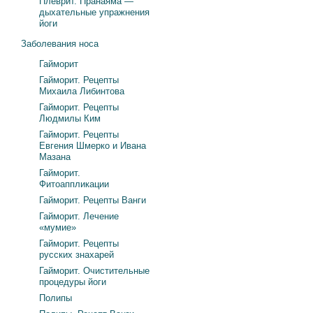
Плеврит. Пранаяма —
дыхательные упражнения
йоги
Заболевания носа
Гайморит
Гайморит. Рецепты
Михаила Либинтова
Гайморит. Рецепты
Людмилы Ким
Гайморит. Рецепты
Евгения Шмерко и Ивана
Мазана
Гайморит.
Фитоаппликации
Гайморит. Рецепты Ванги
Гайморит. Лечение
«мумие»
Гайморит. Рецепты
русских знахарей
Гайморит. Очистительные
процедуры йоги
Полипы