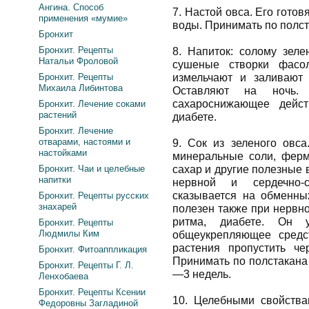
Ангина. Способ
7. Настой овса. Его готов
применения «мумие»
воды. Принимать по полст
Бронхит
Бронхит. Рецепты
8. Напиток: солому зеле
Натальи Фроловой
сушеные створки фасо
Бронхит. Рецепты
измельчают и заливают
Михаила Либинтова
Оставляют на ночь. 
сахароснижающее дейст
Бронхит. Лечение соками
растений
диабете.
Бронхит. Лечение
отварами, настоями и
9. Сок из зеленого овс
настойками
минеральные соли, ферм
Бронхит. Чаи и целебные
сахар и другие полезные 
напитки
нервной и сердечно-с
сказывается на обменны
Бронхит. Рецепты русских
знахарей
полезен также при нервн
ритма, диабете. Он у
Бронхит. Рецепты
Людмилы Ким
общеукрепляющее средст
растения пропустить че
Бронхит. Фитоаппликация
Принимать по полстакана
Бронхит. Рецепты Г. Л.
—3 недель.
Ленхобаева
Бронхит. Рецепты Ксении
10. Целебными свойства
Федоровны Загладиной