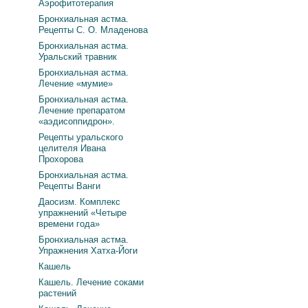
Аэрофитотерапия
Бронхиальная астма.
Рецепты С. О. Младенова
Бронхиальная астма.
Уральский травник
Бронхиальная астма.
Лечение «мумие»
Бронхиальная астма.
Лечение препаратом
«аэдисоппидрон».
Рецепты уральского
целителя Ивана
Прохорова
Бронхиальная астма.
Рецепты Ванги
Даосизм. Комплекс
упражнений «Четыре
времени года»
Бронхиальная астма.
Упражнения Хатха-Йоги
Кашель
Кашель. Лечение соками
растений