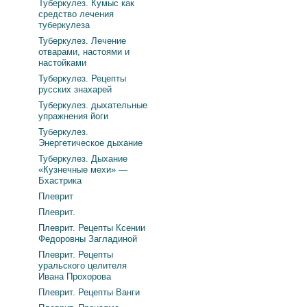
Туберкулез. Кумыс как
средство лечения
туберкулеза
Туберкулез. Лечение
отварами, настоями и
настойками
Туберкулез. Рецепты
русских знахарей
Туберкулез. дыхательные
упражнения йоги
Туберкулез.
Энергетическое дыхание
Туберкулез. Дыхание
«Кузнечные мехи» —
Бхастрика
Плеврит
Плеврит.
Плеврит. Рецепты Ксении
Федоровны Загладиной
Плеврит. Рецепты
уральского целителя
Ивана Прохорова
Плеврит. Рецепты Ванги