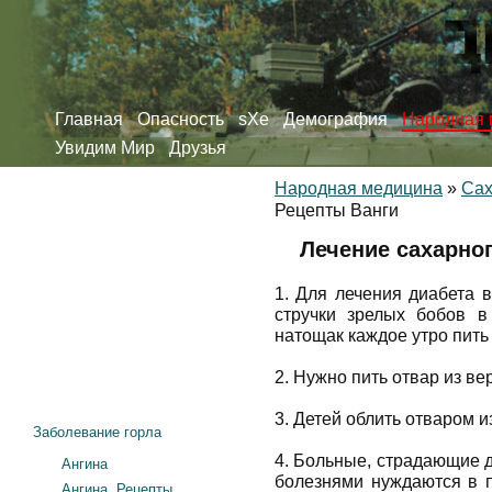
Главная
Опасность
sXe
Демография
Народная 
Увидим Мир
Друзья
Народная медицина
»
Сах
Рецепты Ванги
Лечение сахарног
1. Для лечения диабета 
стручки зрелых бобов в
натощак каждое утро пить 
2. Нужно пить отвар из в
3. Детей облить отваром 
Заболевание горла
4. Больные, страдающие 
Ангина
болезнями нуждаются в п
Ангина. Рецепты