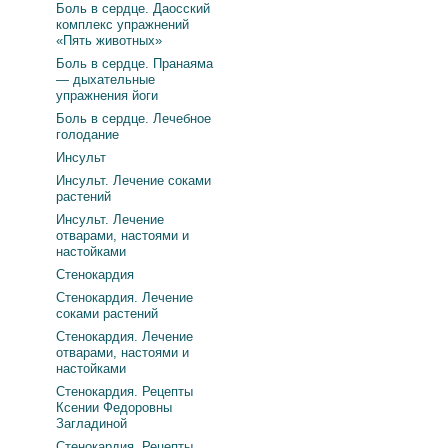
Боль в сердце. Даосский
комплекс упражнений
«Пять животных»
Боль в сердце. Пранаяма
— дыхательные
упражнения йоги
Боль в сердце. Лечебное
голодание
Инсульт
Инсульт. Лечение соками
растений
Инсульт. Лечение
отварами, настоями и
настойками
Стенокардия
Стенокардия. Лечение
соками растений
Стенокардия. Лечение
отварами, настоями и
настойками
Стенокардия. Рецепты
Ксении Федоровны
Загладиной
Стенокардия. Рецепты