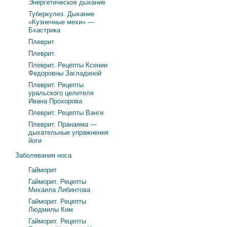
Энергетическое дыхание
Туберкулез. Дыхание
«Кузнечные мехи» —
Бхастрика
Плеврит
Плеврит.
Плеврит. Рецепты Ксении
Федоровны Загладиной
Плеврит. Рецепты
уральского целителя
Ивана Прохорова
Плеврит. Рецепты Ванги
Плеврит. Пранаяма —
дыхательные упражнения
йоги
Заболевания носа
Гайморит
Гайморит. Рецепты
Михаила Либинтова
Гайморит. Рецепты
Людмилы Ким
Гайморит. Рецепты