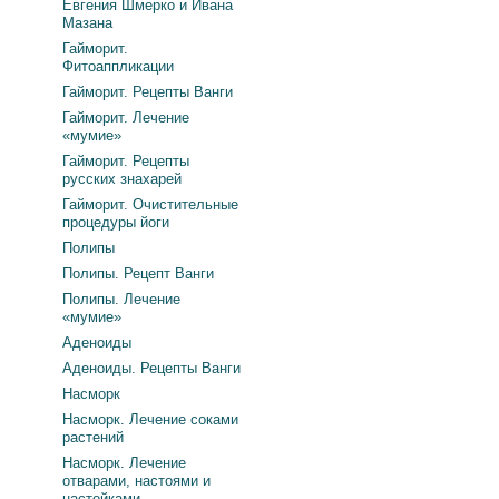
Евгения Шмерко и Ивана
Мазана
Гайморит.
Фитоаппликации
Гайморит. Рецепты Ванги
Гайморит. Лечение
«мумие»
Гайморит. Рецепты
русских знахарей
Гайморит. Очистительные
процедуры йоги
Полипы
Полипы. Рецепт Ванги
Полипы. Лечение
«мумие»
Аденоиды
Аденоиды. Рецепты Ванги
Насморк
Насморк. Лечение соками
растений
Насморк. Лечение
отварами, настоями и
настойками