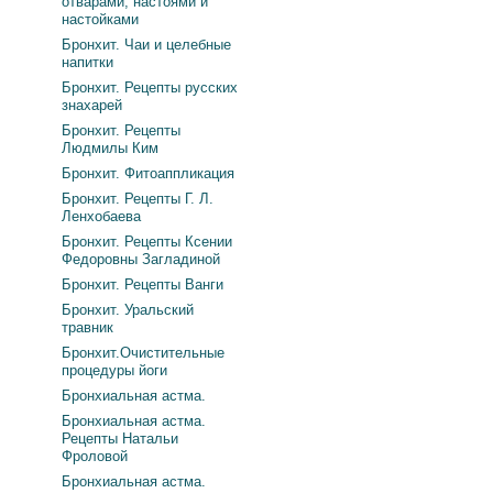
отварами, настоями и
настойками
Бронхит. Чаи и целебные
напитки
Бронхит. Рецепты русских
знахарей
Бронхит. Рецепты
Людмилы Ким
Бронхит. Фитоаппликация
Бронхит. Рецепты Г. Л.
Ленхобаева
Бронхит. Рецепты Ксении
Федоровны Загладиной
Бронхит. Рецепты Ванги
Бронхит. Уральский
травник
Бронхит.Очистительные
процедуры йоги
Бронхиальная астма.
Бронхиальная астма.
Рецепты Натальи
Фроловой
Бронхиальная астма.