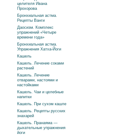
целителя Ивана
Прохорова
Бронхиальная астма.
Рецепты Ванги
Даосизм. Комплекс
упражнений «Четыре
времени года»
Бронхиальная астма.
Упражнения Хатха-Йоги
Кашель
Кашель. Лечение соками
растений
Кашель. Лечение
отварами, настоями и
настойками
Кашель. Чаи и целебные
напитки
Кашель. При сухом кашле
Кашель. Рецепты русских
знахарей
Кашель. Пранаяма —
дыхательные упражнения
йоги