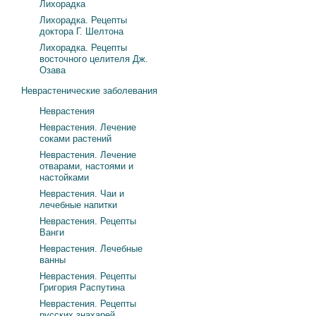
Лихорадка
Лихорадка. Рецепты
доктора Г. Шелтона
Лихорадка. Рецепты
восточного целителя Дж.
Озава
Неврастенические заболевания
Неврастения
Неврастения. Лечение
соками растений
Неврастения. Лечение
отварами, настоями и
настойками
Неврастения. Чаи и
лечебные напитки
Неврастения. Рецепты
Ванги
Неврастения. Лечебные
ванны
Неврастения. Рецепты
Григория Распутина
Неврастения. Рецепты
русских знахарей