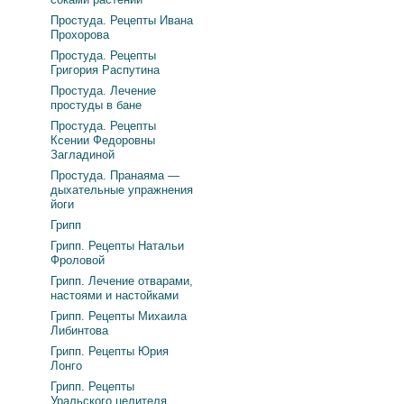
Простуда. Рецепты Ивана
Прохорова
Простуда. Рецепты
Григория Распутина
Простуда. Лечение
простуды в бане
Простуда. Рецепты
Ксении Федоровны
Загладиной
Простуда. Пранаяма —
дыхательные упражнения
йоги
Грипп
Грипп. Рецепты Натальи
Фроловой
Грипп. Лечение отварами,
настоями и настойками
Грипп. Рецепты Михаила
Либинтова
Грипп. Рецепты Юрия
Лонго
Грипп. Рецепты
Уральского целителя