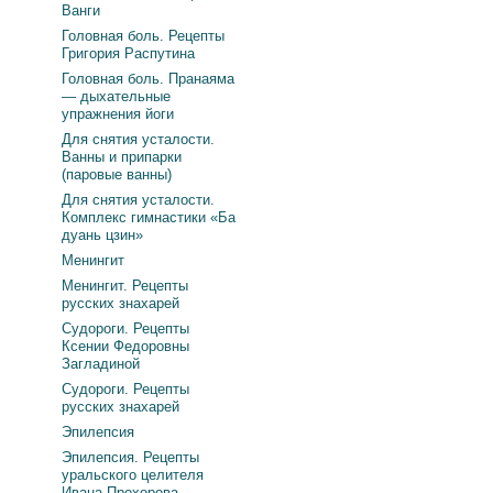
Ванги
Головная боль. Рецепты
Григория Распутина
Головная боль. Пранаяма
— дыхательные
упражнения йоги
Для снятия усталости.
Ванны и припарки
(паровые ванны)
Для снятия усталости.
Комплекс гимнастики «Ба
дуань цзин»
Менингит
Менингит. Рецепты
русских знахарей
Судороги. Рецепты
Ксении Федоровны
Загладиной
Судороги. Рецепты
русских знахарей
Эпилепсия
Эпилепсия. Рецепты
уральского целителя
Ивана Прохорова