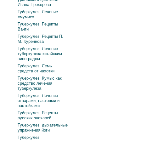
Ивана Прохорова
Туберкулез. Лечение
«мумие»
Туберкулез. Рецепты
Ванги
Туберкулез. Рецепты П.
М. Куреннова
Туберкулез. Лечение
туберкулеза китайским
виноградом.
Туберкулез. Семь
средств от чахотки
Туберкулез. Кумыс как
средство лечения
туберкулеза
Туберкулез. Лечение
отварами, настоями и
настойками
Туберкулез. Рецепты
русских знахарей
Туберкулез. дыхательные
упражнения йоги
Туберкулез.