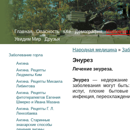
Главная
Опасность
sXe
Демография
Народная 
Увидим Мир
Друзья
Народная медицина
»
Заб
Заболевание горла
Энурез
Ангина
Лечение энуреза.
Ангина. Рецепты
Людмилы Ким
Энурез
— недержание м
Ангина. Рецепты Михаила
заболевания могут быть:
Либинтова
испуг, плохие бытовые
Ангина. Рецепты
инфекция, переохлаждени
фитотерапевтов Евгения
Шмерко и Ивана Мазана
Ангина. Рецепты Г. Л.
Ленхобаева
Ангина. Старинные
знахарские способы
лечения ангины