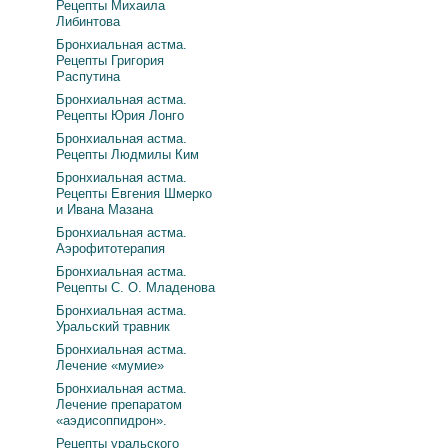
Рецепты Михаила
Либинтова
Бронхиальная астма.
Рецепты Григория
Распутина
Бронхиальная астма.
Рецепты Юрия Лонго
Бронхиальная астма.
Рецепты Людмилы Ким
Бронхиальная астма.
Рецепты Евгения Шмерко
и Ивана Мазана
Бронхиальная астма.
Аэрофитотерапия
Бронхиальная астма.
Рецепты С. О. Младенова
Бронхиальная астма.
Уральский травник
Бронхиальная астма.
Лечение «мумие»
Бронхиальная астма.
Лечение препаратом
«аэдисоппидрон».
Рецепты уральского