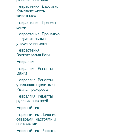
Неврастения. Даосизм.
Комплекс «пять
животных»
Неврастения. Приемы
цигун
Неврастения. Пранаяма
— дыхательные
упражнения йоги
Неврастения.
Звукотерапия йоги
Невралгия
Невралгия. Рецепты
Ванги
Невралгия. Рецепты
уральского целителя
Ивана Прохорова
Невралгия. Рецепты
русских знахарей
Нервный тик
Нервный тик. Лечение
отварами, настоями и
настойками
Нервный тик. Рецепты