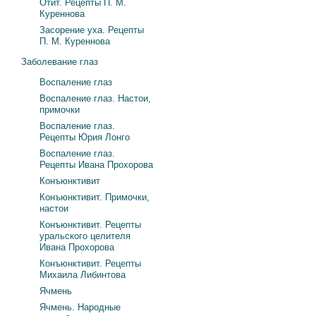
Отит. Рецепты П. М.
Куреннова
Засорение уха. Рецепты
П. М. Куреннова
Заболевание глаз
Воспаление глаз
Воспаление глаз. Настои,
примочки
Воспаление глаз.
Рецепты Юрия Лонго
Воспаление глаз.
Рецепты Ивана Прохорова
Конъюнктивит
Конъюнктивит. Примочки,
настои
Конъюнктивит. Рецепты
уральского целителя
Ивана Прохорова
Конъюнктивит. Рецепты
Михаила Либинтова
Ячмень
Ячмень. Народные