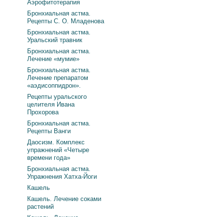
Аэрофитотерапия
Бронхиальная астма.
Рецепты С. О. Младенова
Бронхиальная астма.
Уральский травник
Бронхиальная астма.
Лечение «мумие»
Бронхиальная астма.
Лечение препаратом
«аэдисоппидрон».
Рецепты уральского
целителя Ивана
Прохорова
Бронхиальная астма.
Рецепты Ванги
Даосизм. Комплекс
упражнений «Четыре
времени года»
Бронхиальная астма.
Упражнения Хатха-Йоги
Кашель
Кашель. Лечение соками
растений