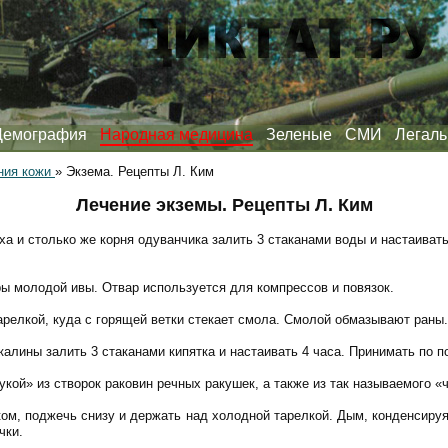
Демография
Народная медицина
Зеленые
СМИ
Легаль
ния кожи
»
Экзема. Рецепты Л. Ким
Лечение экземы. Рецепты Л. Ким
ха и столько же корня одуванчика залить 3 стаканами воды и настаиват
ры молодой ивы. Отвар используется для компрессов и повязок.
арелкой, куда с горящей ветки стекает смола. Смолой обмазывают раны.
калины залить 3 стаканами кипятка и настаивать 4 часа. Принимать по по
кой» из створок раковин речных ракушек, а также из так называемого «
чком, поджечь снизу и держать над холодной тарелкой. Дым, конденсиру
чки.