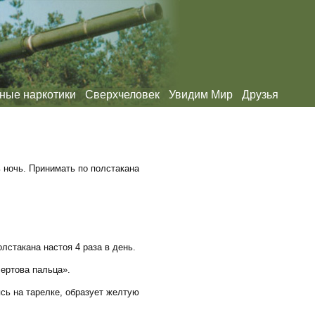
ные наркотики
Сверхчеловек
Увидим Мир
Друзья
ь ночь. Принимать по полстакана
лстакана настоя 4 раза в день.
чертова пальца».
ясь на тарелке, образует желтую