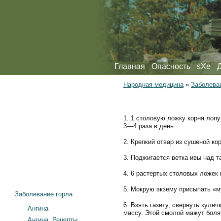
Главная
Опасность
sXe
Народная медицина
»
Заболева
1. 1 столовую ложку корня лопу
3—4 раза в день.
2. Крепкий отвар из сушеной ко
3. Поджигается ветка ивы над т
4. 6 растертых столовых ложек 
5. Мокрую экзему присыпать «му
Заболевание горла
6. Взять газету, свернуть куле
Ангина
массу. Этой смолой мажут боля
Ангина. Рецепты