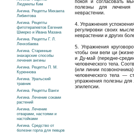
покоя и согласовать м
Людмилы Ким
полезны для лечения 
Ангина. Рецепты Михаила
неврастении.
Либинтова
Ангина. Рецепты
4. Упражнения успокоени
фитотерапевтов Евгения
регулировки своих мысле
Шмерко и Ивана Мазана
неврастении и других бол
Ангина. Рецепты Г. Л.
Ленхобаева
5. Упражнения круговор
Ангина. Старинные
чтобы они вели ци (жизн
знахарские способы
и Ду-май (передне-сред
лечения ангины
человеческого тела. Соот
Ангина. Рецепты П. М.
(или линии позвоночника
Куреннова
человеческого тела — ст
Ангина. Уральский
упражнения полезны для 
травник
эпилепсии.
Ангина. Рецепты Ванги
Ангина. Лечение соками
растений
Ангина. Лечение
отварами, настоями и
настойками
Ангина. Средство от
болезни горла для певцов