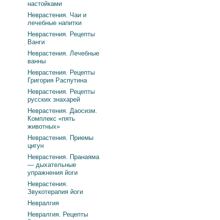
настойками
Неврастения. Чаи и
лечебные напитки
Неврастения. Рецепты
Ванги
Неврастения. Лечебные
ванны
Неврастения. Рецепты
Григория Распутина
Неврастения. Рецепты
русских знахарей
Неврастения. Даосизм.
Комплекс «пять
животных»
Неврастения. Приемы
цигун
Неврастения. Пранаяма
— дыхательные
упражнения йоги
Неврастения.
Звукотерапия йоги
Невралгия
Невралгия. Рецепты