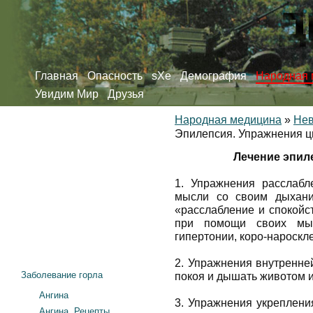
Главная
Опасность
sXe
Демография
Народная 
Увидим Мир
Друзья
Народная медицина
»
Нев
Эпилепсия. Упражнения ц
Лечение эпил
1. Упражнения расслабл
мысли со своим дыхани
«расслабление и спокойс
при помощи своих мы
гипертонии, коро-нароскл
2. Упражнения внутренне
Заболевание горла
покоя и дышать животом и
Ангина
3. Упражнения укреплени
Ангина. Рецепты