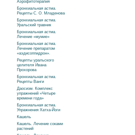
Аэрофитотерапия
Бронхиальная астма.
Рецепты С. О. Младенова
Бронхиальная астма.
Уральский травник
Бронхиальная астма.
Лечение «мумие»
Бронхиальная астма.
Лечение препаратом
«аэдисоппидрон».
Рецепты уральского
целителя Ивана
Прохорова
Бронхиальная астма.
Рецепты Ванги
Даосизм. Комплекс
упражнений «Четыре
времени года»
Бронхиальная астма.
Упражнения Хатха-Йоги
Кашель
Кашель. Лечение соками
растений