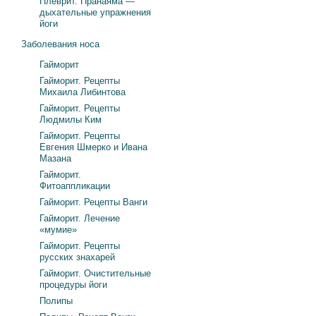
Плеврит. Пранаяма —
дыхательные упражнения
йоги
Заболевания носа
Гайморит
Гайморит. Рецепты
Михаила Либинтова
Гайморит. Рецепты
Людмилы Ким
Гайморит. Рецепты
Евгения Шмерко и Ивана
Мазана
Гайморит.
Фитоаппликации
Гайморит. Рецепты Ванги
Гайморит. Лечение
«мумие»
Гайморит. Рецепты
русских знахарей
Гайморит. Очистительные
процедуры йоги
Полипы