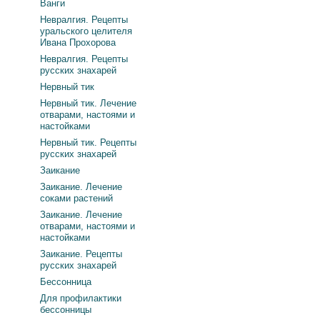
Ванги
Невралгия. Рецепты
уральского целителя
Ивана Прохорова
Невралгия. Рецепты
русских знахарей
Нервный тик
Нервный тик. Лечение
отварами, настоями и
настойками
Нервный тик. Рецепты
русских знахарей
Заикание
Заикание. Лечение
соками растений
Заикание. Лечение
отварами, настоями и
настойками
Заикание. Рецепты
русских знахарей
Бессонница
Для профилактики
бессонницы