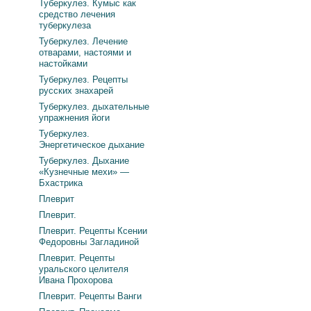
Туберкулез. Кумыс как
средство лечения
туберкулеза
Туберкулез. Лечение
отварами, настоями и
настойками
Туберкулез. Рецепты
русских знахарей
Туберкулез. дыхательные
упражнения йоги
Туберкулез.
Энергетическое дыхание
Туберкулез. Дыхание
«Кузнечные мехи» —
Бхастрика
Плеврит
Плеврит.
Плеврит. Рецепты Ксении
Федоровны Загладиной
Плеврит. Рецепты
уральского целителя
Ивана Прохорова
Плеврит. Рецепты Ванги