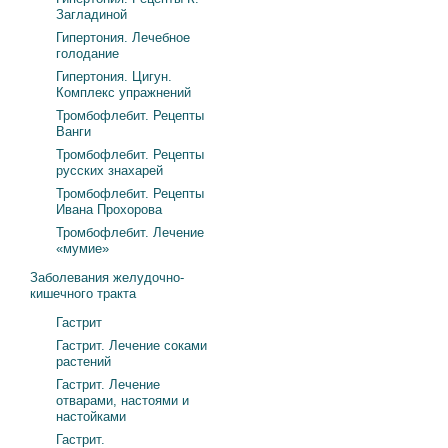
Загладиной
Гипертония. Лечебное
голодание
Гипертония. Цигун.
Комплекс упражнений
Тромбофлебит. Рецепты
Ванги
Тромбофлебит. Рецепты
русских знахарей
Тромбофлебит. Рецепты
Ивана Прохорова
Тромбофлебит. Лечение
«мумие»
Заболевания желудочно-
кишечного тракта
Гастрит
Гастрит. Лечение соками
растений
Гастрит. Лечение
отварами, настоями и
настойками
Гастрит.