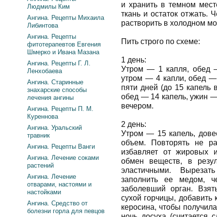
и хранить в темном мест
Людмилы Ким
ткань и остаток отжать. 
Ангина. Рецепты Михаила
растворить в холодном мол
Либинтова
Ангина. Рецепты
Пить строго по схеме:
фитотерапевтов Евгения
Шмерко и Ивана Мазана
1 день:
Ангина. Рецепты Г. Л.
Утром — 1 капля, обед —
Ленхобаева
утром — 4 капли, обед — 
Ангина. Старинные
пяти дней (до 15 капель 
знахарские способы
обед — 14 капель, ужин — 
лечения ангины
вечером.
Ангина. Рецепты П. М.
Куреннова
2 день:
Ангина. Уральский
Утром — 15 капель, дове
травник
объем. Повторять не ра
Ангина. Рецепты Ванги
избавляет от жировых и
Ангина. Лечение соками
обмен веществ, в резул
растений
эластичными. Вырезат
Ангина. Лечение
заполнить ее медом, ч
отварами, настоями и
заболевший орган. Взят
настойками
сухой горчицы, добавить
Ангина. Средство от
керосина, чтобы получила
болезни горла для певцов
ночь досуха (считается 