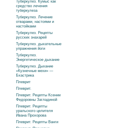
Туберкулез. Кумыс как
средство лечения
туберкулеза
Туберкулез. Лечение
отварами, настоями и
настойками
Туберкулез. Рецепты
русских знахарей
Туберкулез. дыхательные
упражнения йоги
Туберкулез.
Энергетическое дыхание
Туберкулез. Дыхание
«Кузнечные мехи» —
Бхастрика
Плеврит
Плеврит.
Плеврит. Рецепты Ксении
Федоровны Загладиной
Плеврит. Рецепты
уральского целителя
Ивана Прохорова
Плеврит. Рецепты Ванги