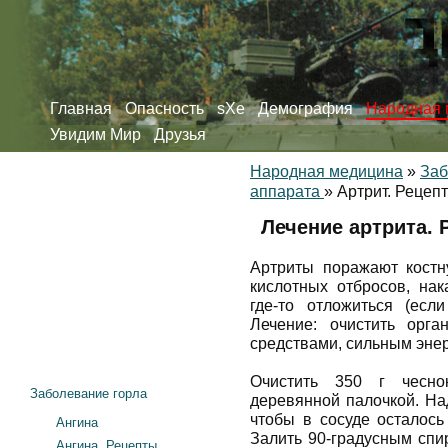
Главная
Опасность
sXe
Демография
Народная 
Увидим Мир
Друзья
Народная медицина
»
Заб
аппарата
»
Артрит. Реце
Лечение артрита.
Артриты поражают костн
кислотных отбросов, на
где-то отложиться (есл
Лечение: очистить орг
средствами, сильным энер
Очистить 350 г чесно
Заболевание горла
деревянной палочкой. Над
чтобы в сосуде осталось
Ангина
Залить 90-градусным спи
Ангина. Рецепты