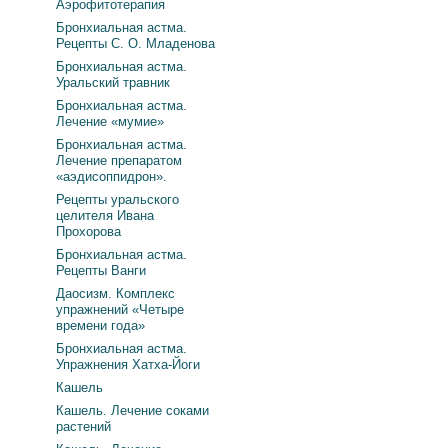
Аэрофитотерапия
Бронхиальная астма.
Рецепты С. О. Младенова
Бронхиальная астма.
Уральский травник
Бронхиальная астма.
Лечение «мумие»
Бронхиальная астма.
Лечение препаратом
«аэдисоппидрон».
Рецепты уральского
целителя Ивана
Прохорова
Бронхиальная астма.
Рецепты Ванги
Даосизм. Комплекс
упражнений «Четыре
времени года»
Бронхиальная астма.
Упражнения Хатха-Йоги
Кашель
Кашель. Лечение соками
растений