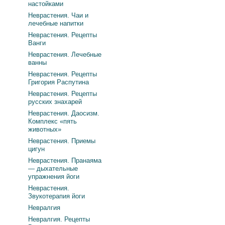
настойками
Неврастения. Чаи и
лечебные напитки
Неврастения. Рецепты
Ванги
Неврастения. Лечебные
ванны
Неврастения. Рецепты
Григория Распутина
Неврастения. Рецепты
русских знахарей
Неврастения. Даосизм.
Комплекс «пять
животных»
Неврастения. Приемы
цигун
Неврастения. Пранаяма
— дыхательные
упражнения йоги
Неврастения.
Звукотерапия йоги
Невралгия
Невралгия. Рецепты