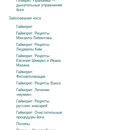
Плеврит. Пранаяма —
дыхательные упражнения
йоги
Заболевания носа
Гайморит
Гайморит. Рецепты
Михаила Либинтова
Гайморит. Рецепты
Людмилы Ким
Гайморит. Рецепты
Евгения Шмерко и Ивана
Мазана
Гайморит.
Фитоаппликации
Гайморит. Рецепты Ванги
Гайморит. Лечение
«мумие»
Гайморит. Рецепты
русских знахарей
Гайморит. Очистительные
процедуры йоги
Полипы