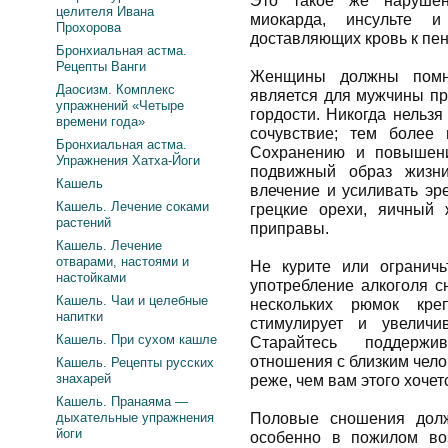
Это такое же нарушен
целителя Ивана
миокарда, инсульте и
Прохорова
доставляющих кровь к пен
Бронхиальная астма.
Рецепты Ванги
Женщины должны помнит
Даосизм. Комплекс
является для мужчины пр
упражнений «Четыре
гордости. Никогда нельз
времени года»
сочувствие; тем более 
Бронхиальная астма.
Сохранению и повышени
Упражнения Хатха-Йоги
подвижный образ жизни
Кашель
влечение и усиливать эр
Кашель. Лечение соками
грецкие орехи, яичный 
растений
приправы.
Кашель. Лечение
отварами, настоями и
Не курите или ограничь
настойками
употребление алкоголя с
Кашель. Чаи и целебные
нескольких рюмок кре
напитки
стимулирует и увеличи
Кашель. При сухом кашле
Старайтесь поддержи
отношения с близким чело
Кашель. Рецепты русских
знахарей
реже, чем вам этого хочет
Кашель. Пранаяма —
дыхательные упражнения
Половые сношения долж
йоги
особенно в пожилом во