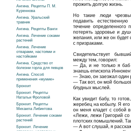
прожить долгую жизнь.
Ангина. Рецепты П. М.
Куреннова
Но такие люди чрезвы
Ангина. Уральский
подавить естественную
травник
течение определенного п
Ангина. Рецепты Ванги
потерять здоровье и душ
Ангина. Лечение соками
желания, или же он будет
растений
с призраками.
Ангина. Лечение
отварами, настоями и
Свидетельствует бывши
настойками
между тем, говорил:
Ангина. Средство от
— Да, и не только я баб
болезни горла для певцов
знаешь епископа Иннокен
Ангина. Способ
— Знаю, он заезжал один 
применения «мумие»
— Так вот, он мой большой
Бронхит
блудных мыслей.
Бронхит. Рецепты
Натальи Фроловой
Как увидит бабу, то готов
Бронхит. Рецепты
жеребец на кобылу. Я его 
Михаила Либинтова
он меня кладет с собой в
«Лежи, лежи Григорий со 
Бронхит. Лечение соками
растений
плотских помышлений. Так
— А вот слушай, я расскаж
Бронхит. Лечение