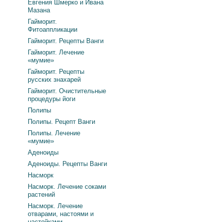
Евгения Шмерко и Ивана
Мазана
Гайморит.
Фитоаппликации
Гайморит. Рецепты Ванги
Гайморит. Лечение
«мумие»
Гайморит. Рецепты
русских знахарей
Гайморит. Очистительные
процедуры йоги
Полипы
Полипы. Рецепт Ванги
Полипы. Лечение
«мумие»
Аденоиды
Аденоиды. Рецепты Ванги
Насморк
Насморк. Лечение соками
растений
Насморк. Лечение
отварами, настоями и
настойками