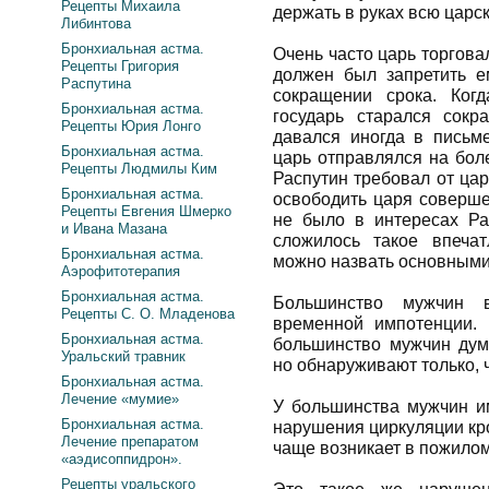
Рецепты Михаила
держать в руках всю царс
Либинтова
Бронхиальная астма.
Очень часто царь торгова
Рецепты Григория
должен был запретить е
Распутина
сокращении срока. Ког
Бронхиальная астма.
государь старался сокр
Рецепты Юрия Лонго
давался иногда в письме
Бронхиальная астма.
царь отправлялся на бол
Рецепты Людмилы Ким
Распутин требовал от ца
Бронхиальная астма.
освободить царя соверше
Рецепты Евгения Шмерко
не было в интересах Ра
и Ивана Мазана
сложилось такое впеча
Бронхиальная астма.
можно назвать основным
Аэрофитотерапия
Бронхиальная астма.
Большинство мужчин 
Рецепты С. О. Младенова
временной импотенции. 
Бронхиальная астма.
большинство мужчин дума
Уральский травник
но обнаруживают только, чт
Бронхиальная астма.
Лечение «мумие»
У большинства мужчин им
Бронхиальная астма.
нарушения циркуляции кро
Лечение препаратом
чаще возникает в пожилом
«аэдисоппидрон».
Рецепты уральского