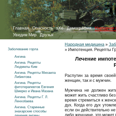
Главная
Опасность
sXe
Демография
Народная 
Увидим Мир
Друзья
Народная медицина
»
Заб
Заболевание горла
»
Импотенция. Рецепты Г
Ангина
Лечение импоте
Ангина. Рецепты
Людмилы Ким
Ангина. Рецепты Михаила
Распутин за время своей
Либинтова
женщин, так и с мужчин.
Ангина. Рецепты
фитотерапевтов Евгения
Мужчина не должен жит
Шмерко и Ивана Мазана
может жить счастливо бе
Ангина. Рецепты Г. Л.
время стремиться к женск
Ленхобаева
дух. Когда его дух утомл
Ангина. Старинные
если он действительно не
знахарские способы
либо женщине, это может 
лечения ангины