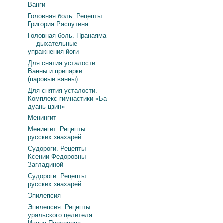
Ванги
Головная боль. Рецепты
Григория Распутина
Головная боль. Пранаяма
— дыхательные
упражнения йоги
Для снятия усталости.
Ванны и припарки
(паровые ванны)
Для снятия усталости.
Комплекс гимнастики «Ба
дуань цзин»
Менингит
Менингит. Рецепты
русских знахарей
Судороги. Рецепты
Ксении Федоровны
Загладиной
Судороги. Рецепты
русских знахарей
Эпилепсия
Эпилепсия. Рецепты
уральского целителя
Ивана Прохорова