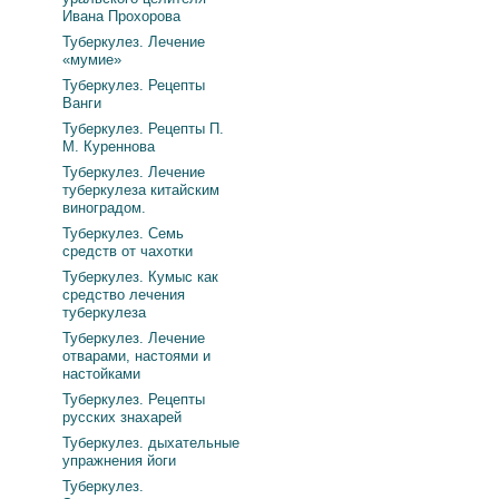
Ивана Прохорова
Туберкулез. Лечение
«мумие»
Туберкулез. Рецепты
Ванги
Туберкулез. Рецепты П.
М. Куреннова
Туберкулез. Лечение
туберкулеза китайским
виноградом.
Туберкулез. Семь
средств от чахотки
Туберкулез. Кумыс как
средство лечения
туберкулеза
Туберкулез. Лечение
отварами, настоями и
настойками
Туберкулез. Рецепты
русских знахарей
Туберкулез. дыхательные
упражнения йоги
Туберкулез.