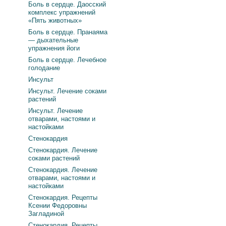
Боль в сердце. Даосский
комплекс упражнений
«Пять животных»
Боль в сердце. Пранаяма
— дыхательные
упражнения йоги
Боль в сердце. Лечебное
голодание
Инсульт
Инсульт. Лечение соками
растений
Инсульт. Лечение
отварами, настоями и
настойками
Стенокардия
Стенокардия. Лечение
соками растений
Стенокардия. Лечение
отварами, настоями и
настойками
Стенокардия. Рецепты
Ксении Федоровны
Загладиной
Стенокардия. Рецепты