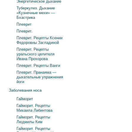
Энергетическое дыхание
Туберкулез. Дыхание
«Кузнечные мехи» —
Бхастрика
Плеврит
Плеврит.
Плеврит. Рецепты Ксении
Федоровны Загладиной
Плеврит. Рецепты
уральского целителя
Ивана Прохорова
Плеврит. Рецепты Ванги
Плеврит. Пранаяма —
дыхательные упражнения
йоги
Заболевания носа
Гайморит
Гайморит. Рецепты
Михаила Либинтова
Гайморит. Рецепты
Людмилы Ким
Гайморит. Рецепты