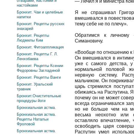
отварами, настоями и
— Лечил я и министра Кок
настойками
Бронхит. Чаи и целебные
Я не спрашивал Григор
напитки
вмешивался в повествовани
тему себе не по плечу».
Бронхит. Рецепты русских
знахарей
Обратимся к личному с
Бронхит. Рецепты
Людмилы Ким
Симановичу.
Бронхит. Фитоаппликация
«Вообще по отношению к 
Бронхит. Рецепты Г. Л.
Он вмешивался в интимну
Ленхобаева
уже с самого детства, 
Бронхит. Рецепты Ксении
нормальной половой жи
Федоровны Загладиной
нервную систему. Рас
Бронхит. Рецепты Ванги
мальчиком. Он покрикивал
Бронхит. Уральский
царь стремился поступат
травник
обижаясь на Распутина. 
Бронхит.Очистительные
почему он не может совер
процедуры йоги
всегда ограничивался за
Бронхиальная астма.
но не больше чем на ме
Бронхиальная астма.
весьма неохотно или с
Рецепты Натальи
оставляло впечатление, 
Фроловой
освободить царя соверш
Бронхиальная астма.
Распутин умел использо