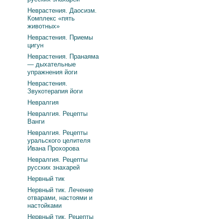
Неврастения. Даосизм.
Комплекс «пять
животных»
Неврастения. Приемы
цигун
Неврастения. Пранаяма
— дыхательные
упражнения йоги
Неврастения.
Звукотерапия йоги
Невралгия
Невралгия. Рецепты
Ванги
Невралгия. Рецепты
уральского целителя
Ивана Прохорова
Невралгия. Рецепты
русских знахарей
Нервный тик
Нервный тик. Лечение
отварами, настоями и
настойками
Нервный тик. Рецепты