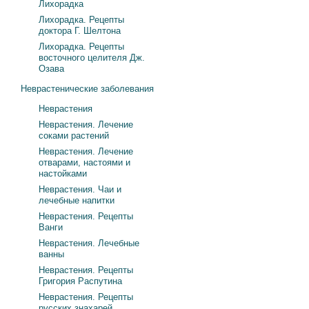
Лихорадка
Лихорадка. Рецепты
доктора Г. Шелтона
Лихорадка. Рецепты
восточного целителя Дж.
Озава
Неврастенические заболевания
Неврастения
Неврастения. Лечение
соками растений
Неврастения. Лечение
отварами, настоями и
настойками
Неврастения. Чаи и
лечебные напитки
Неврастения. Рецепты
Ванги
Неврастения. Лечебные
ванны
Неврастения. Рецепты
Григория Распутина
Неврастения. Рецепты
русских знахарей