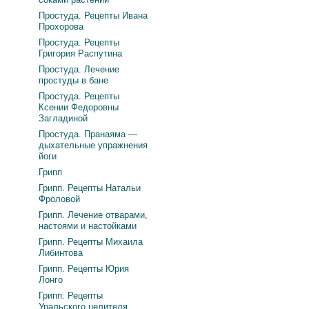
Простуда. Рецепты Ивана
Прохорова
Простуда. Рецепты
Григория Распутина
Простуда. Лечение
простуды в бане
Простуда. Рецепты
Ксении Федоровны
Загладиной
Простуда. Пранаяма —
дыхательные упражнения
йоги
Грипп
Грипп. Рецепты Натальи
Фроловой
Грипп. Лечение отварами,
настоями и настойками
Грипп. Рецепты Михаила
Либинтова
Грипп. Рецепты Юрия
Лонго
Грипп. Рецепты
Уральского целителя