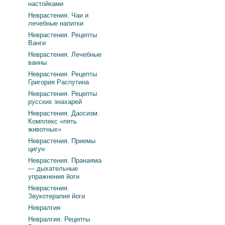
настойками
Неврастения. Чаи и
лечебные напитки
Неврастения. Рецепты
Ванги
Неврастения. Лечебные
ванны
Неврастения. Рецепты
Григория Распутина
Неврастения. Рецепты
русских знахарей
Неврастения. Даосизм.
Комплекс «пять
животных»
Неврастения. Приемы
цигун
Неврастения. Пранаяма
— дыхательные
упражнения йоги
Неврастения.
Звукотерапия йоги
Невралгия
Невралгия. Рецепты