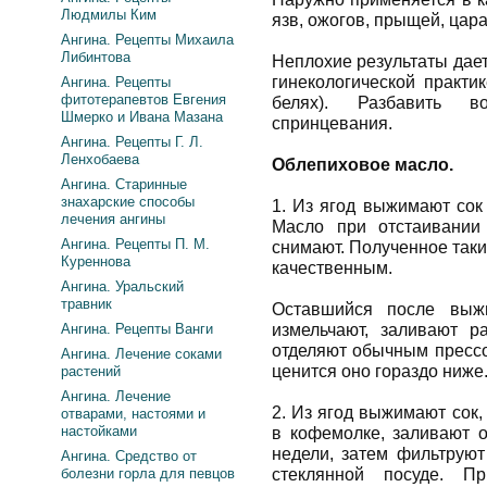
Людмилы Ким
язв, ожогов, прыщей, цара
Ангина. Рецепты Михаила
Либинтова
Неплохие результаты дае
гинекологической практи
Ангина. Рецепты
фитотерапевтов Евгения
белях). Разбавить в
Шмерко и Ивана Мазана
спринцевания.
Ангина. Рецепты Г. Л.
Ленхобаева
Облепиховое масло.
Ангина. Старинные
знахарские способы
1. Из ягод выжимают сок
лечения ангины
Масло при отстаивании
Ангина. Рецепты П. М.
снимают. Полученное так
Куреннова
качественным.
Ангина. Уральский
травник
Оставшийся после выж
Ангина. Рецепты Ванги
измельчают, заливают р
отделяют обычным прессо
Ангина. Лечение соками
ценится оно гораздо ниже
растений
Ангина. Лечение
2. Из ягод выжимают сок
отварами, настоями и
настойками
в кофемолке, заливают 
недели, затем фильтруют
Ангина. Средство от
болезни горла для певцов
стеклянной посуде. П