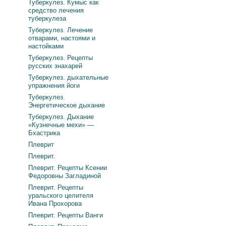
Туберкулез. Кумыс как
средство лечения
туберкулеза
Туберкулез. Лечение
отварами, настоями и
настойками
Туберкулез. Рецепты
русских знахарей
Туберкулез. дыхательные
упражнения йоги
Туберкулез.
Энергетическое дыхание
Туберкулез. Дыхание
«Кузнечные мехи» —
Бхастрика
Плеврит
Плеврит.
Плеврит. Рецепты Ксении
Федоровны Загладиной
Плеврит. Рецепты
уральского целителя
Ивана Прохорова
Плеврит. Рецепты Ванги