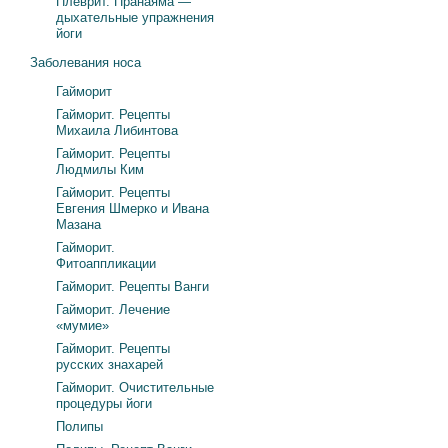
Плеврит. Пранаяма —
дыхательные упражнения
йоги
Заболевания носа
Гайморит
Гайморит. Рецепты
Михаила Либинтова
Гайморит. Рецепты
Людмилы Ким
Гайморит. Рецепты
Евгения Шмерко и Ивана
Мазана
Гайморит.
Фитоаппликации
Гайморит. Рецепты Ванги
Гайморит. Лечение
«мумие»
Гайморит. Рецепты
русских знахарей
Гайморит. Очистительные
процедуры йоги
Полипы