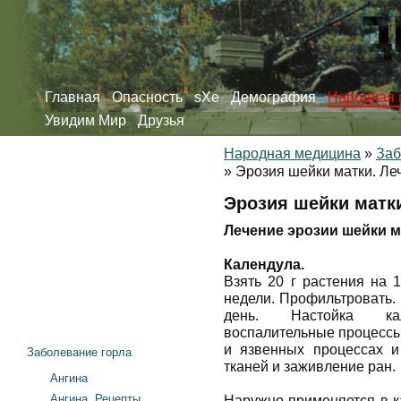
Главная
Опасность
sXe
Демография
Народная 
Увидим Мир
Друзья
Народная медицина
»
Заб
»
Эрозия шейки матки. Ле
Эрозия шейки матк
Лечение эрозии шейки м
Календула.
Взять 20 г растения на 
недели. Профильтровать.
день. Настойка ка
воспалительные процессы
и язвенных процессах и
Заболевание горла
тканей и заживление ран.
Ангина
Ангина. Рецепты
Наружно применяется в к