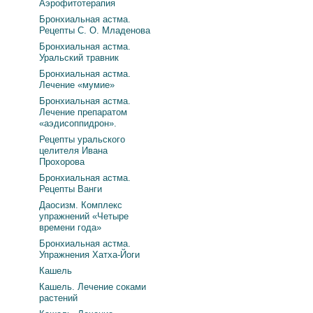
Аэрофитотерапия
Бронхиальная астма.
Рецепты С. О. Младенова
Бронхиальная астма.
Уральский травник
Бронхиальная астма.
Лечение «мумие»
Бронхиальная астма.
Лечение препаратом
«аэдисоппидрон».
Рецепты уральского
целителя Ивана
Прохорова
Бронхиальная астма.
Рецепты Ванги
Даосизм. Комплекс
упражнений «Четыре
времени года»
Бронхиальная астма.
Упражнения Хатха-Йоги
Кашель
Кашель. Лечение соками
растений