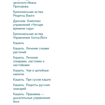
целителя Ивана
Прохорова
Бронхиальная астма.
Рецепты Ванги
Даосизм. Комплекс
упражнений «Четыре
времени года»
Бронхиальная астма.
Упражнения Хатха-Йоги
Кашель
Кашель. Лечение соками
растений
Кашель. Лечение
отварами, настоями и
настойками
Кашель. Чаи и целебные
напитки
Кашель. При сухом кашле
Кашель. Рецепты русских
знахарей
Кашель. Пранаяма —
дыхательные упражнения
йоги