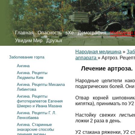
Главная
Опасность
sXe
Демография
Народная 
Увидим Мир
Друзья
Народная медицина
»
Заб
Заболевание горла
аппарата
»
Артроз. Рецеп
Ангина
Лечение артроза.
Ангина. Рецепты
Людмилы Ким
Народные целители нако
Ангина. Рецепты Михаила
подагрических болей. Они
Либинтова
Ангина. Рецепты
Отвар корней шиповник
фитотерапевтов Евгения
кипятка), принимать по У2
Шмерко и Ивана Мазана
Ангина. Рецепты Г. Л.
Настойку свежих листье
Ленхобаева
ложки 2 раза в день.
Ангина. Старинные
знахарские способы
У2 стакана ряженки, У2 с
лечения ангины