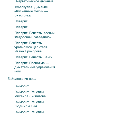
Энергетическое дыхание
Туберкулез. Дыхание
«Кузнечные мехи» —
Бхастрика
Плеврит
Плеврит.
Плеврит. Рецепты Ксении
Федоровны Загладиной
Плеврит. Рецепты
уральского целителя
Ивана Прохорова
Плеврит. Рецепты Ванги
Плеврит. Пранаяма —
дыхательные упражнения
йоги
Заболевания носа
Гайморит
Гайморит. Рецепты
Михаила Либинтова
Гайморит. Рецепты
Людмилы Ким
Гайморит. Рецепты