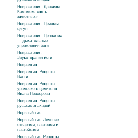
Неврастения. Даосизм.
Комплекс «пять
животных»
Неврастения. Приемы
цигун
Неврастения. Пранаяма
— дыхательные
упражнения йоги
Неврастения.
Звукотерапия йоги
Невралгия
Невралгия. Рецепты
Ванги
Невралгия. Рецепты
уральского целителя
Ивана Прохорова
Невралгия. Рецепты
русских знахарей
Нервный тик
Нервный тик. Лечение
отварами, настоями и
настойками
Нервный тик. Рецепты