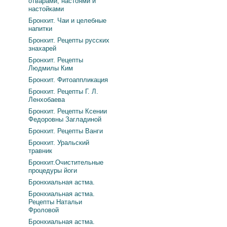
отварами, настоями и
настойками
Бронхит. Чаи и целебные
напитки
Бронхит. Рецепты русских
знахарей
Бронхит. Рецепты
Людмилы Ким
Бронхит. Фитоаппликация
Бронхит. Рецепты Г. Л.
Ленхобаева
Бронхит. Рецепты Ксении
Федоровны Загладиной
Бронхит. Рецепты Ванги
Бронхит. Уральский
травник
Бронхит.Очистительные
процедуры йоги
Бронхиальная астма.
Бронхиальная астма.
Рецепты Натальи
Фроловой
Бронхиальная астма.