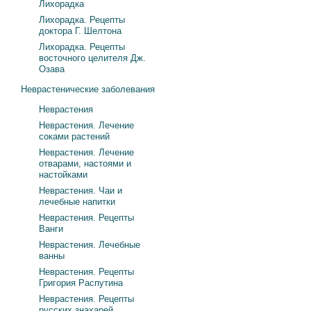
Лихорадка
Лихорадка. Рецепты
доктора Г. Шелтона
Лихорадка. Рецепты
восточного целителя Дж.
Озава
Неврастенические заболевания
Неврастения
Неврастения. Лечение
соками растений
Неврастения. Лечение
отварами, настоями и
настойками
Неврастения. Чаи и
лечебные напитки
Неврастения. Рецепты
Ванги
Неврастения. Лечебные
ванны
Неврастения. Рецепты
Григория Распутина
Неврастения. Рецепты
русских знахарей