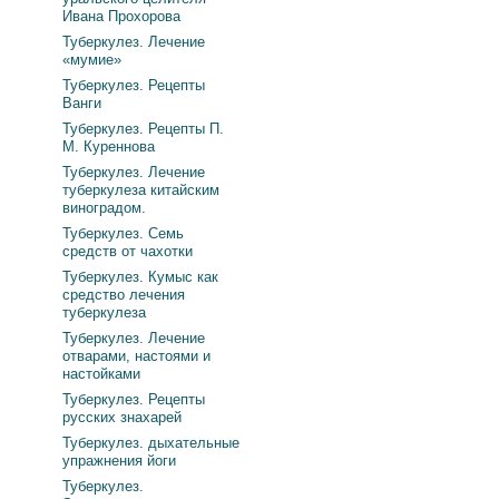
Ивана Прохорова
Туберкулез. Лечение
«мумие»
Туберкулез. Рецепты
Ванги
Туберкулез. Рецепты П.
М. Куреннова
Туберкулез. Лечение
туберкулеза китайским
виноградом.
Туберкулез. Семь
средств от чахотки
Туберкулез. Кумыс как
средство лечения
туберкулеза
Туберкулез. Лечение
отварами, настоями и
настойками
Туберкулез. Рецепты
русских знахарей
Туберкулез. дыхательные
упражнения йоги
Туберкулез.