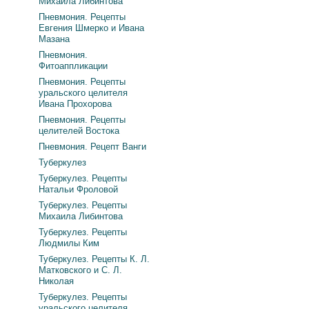
Михаила Либинтова
Пневмония. Рецепты
Евгения Шмерко и Ивана
Мазана
Пневмония.
Фитоаппликации
Пневмония. Рецепты
уральского целителя
Ивана Прохорова
Пневмония. Рецепты
целителей Востока
Пневмония. Рецепт Ванги
Туберкулез
Туберкулез. Рецепты
Натальи Фроловой
Туберкулез. Рецепты
Михаила Либинтова
Туберкулез. Рецепты
Людмилы Ким
Туберкулез. Рецепты К. Л.
Матковского и С. Л.
Николая
Туберкулез. Рецепты
уральского целителя