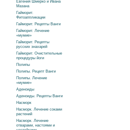
Евгения Шмерко и Ивана
Мазана
Гайморит.
Фитоаппликации
Гайморит. Рецепты Ванги
Гайморит. Лечение
«мумие»
Гайморит. Рецепты
русских знахарей
Гайморит. Очистительные
процедуры йоги
Полипы
Полипы. Рецепт Ванги
Полипы. Лечение
«мумие»
Аденоиды
Аденоиды. Рецепты Ванги
Насморк
Насморк. Лечение соками
растений
Насморк. Лечение
отварами, настоями и
настойками