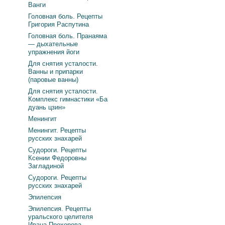
Ванги
Головная боль. Рецепты
Григория Распутина
Головная боль. Пранаяма
— дыхательные
упражнения йоги
Для снятия усталости.
Ванны и припарки
(паровые ванны)
Для снятия усталости.
Комплекс гимнастики «Ба
дуань цзин»
Менингит
Менингит. Рецепты
русских знахарей
Судороги. Рецепты
Ксении Федоровны
Загладиной
Судороги. Рецепты
русских знахарей
Эпилепсия
Эпилепсия. Рецепты
уральского целителя
Ивана Прохорова