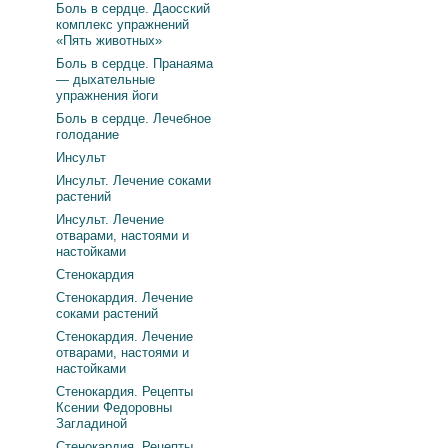
Боль в сердце. Даосский
комплекс упражнений
«Пять животных»
Боль в сердце. Пранаяма
— дыхательные
упражнения йоги
Боль в сердце. Лечебное
голодание
Инсульт
Инсульт. Лечение соками
растений
Инсульт. Лечение
отварами, настоями и
настойками
Стенокардия
Стенокардия. Лечение
соками растений
Стенокардия. Лечение
отварами, настоями и
настойками
Стенокардия. Рецепты
Ксении Федоровны
Загладиной
Стенокардия. Рецепты