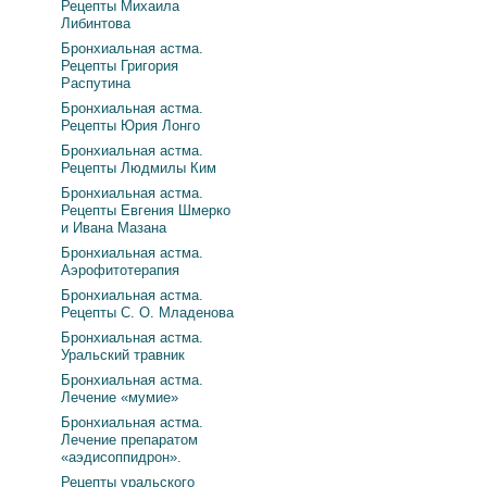
Рецепты Михаила
Либинтова
Бронхиальная астма.
Рецепты Григория
Распутина
Бронхиальная астма.
Рецепты Юрия Лонго
Бронхиальная астма.
Рецепты Людмилы Ким
Бронхиальная астма.
Рецепты Евгения Шмерко
и Ивана Мазана
Бронхиальная астма.
Аэрофитотерапия
Бронхиальная астма.
Рецепты С. О. Младенова
Бронхиальная астма.
Уральский травник
Бронхиальная астма.
Лечение «мумие»
Бронхиальная астма.
Лечение препаратом
«аэдисоппидрон».
Рецепты уральского