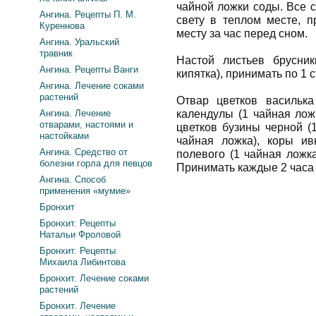
чайной ложки соды. Все 
Ангина. Рецепты П. М.
свету в теплом месте, п
Куреннова
месту за час перед сном.
Ангина. Уральский
травник
Настой листьев брусни
Ангина. Рецепты Ванги
кипятка), принимать по 1 
Ангина. Лечение соками
растений
Отвар цветков василька
Ангина. Лечение
календулы (1 чайная ложк
отварами, настоями и
цветков бузины черной (
настойками
чайная ложка), коры и
Ангина. Средство от
полевого (1 чайная ложка
болезни горла для певцов
Принимать каждые 2 часа 
Ангина. Способ
применения «мумие»
Бронхит
Бронхит. Рецепты
Натальи Фроловой
Бронхит. Рецепты
Михаила Либинтова
Бронхит. Лечение соками
растений
Бронхит. Лечение