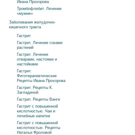
Ивана Прохорова
Тромбофлебит. Лечение
«мумие»
Заболевания желудочно-
кишечного тракта
Гастрит
Гастрит. Лечение соками
растений
Гастрит. Лечение
отварами, настоями и
настойками
Гастрит.
Фитотерапевтические
Рецепты Ивана Прохорова
Гастрит. Рецепты К.
Загладиной
Гастрит. Рецепты Ванги
Гастрит с повышенной
кислотностью. Чаи и
лечебные напитки
Гастрит с повышенной
кислотностью. Рецепты
Натальи Фроловой