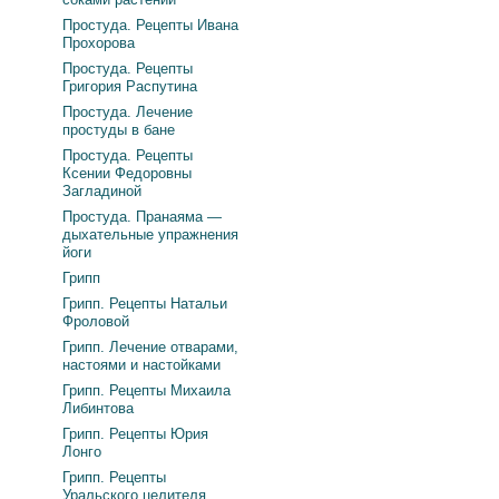
Простуда. Рецепты Ивана
Прохорова
Простуда. Рецепты
Григория Распутина
Простуда. Лечение
простуды в бане
Простуда. Рецепты
Ксении Федоровны
Загладиной
Простуда. Пранаяма —
дыхательные упражнения
йоги
Грипп
Грипп. Рецепты Натальи
Фроловой
Грипп. Лечение отварами,
настоями и настойками
Грипп. Рецепты Михаила
Либинтова
Грипп. Рецепты Юрия
Лонго
Грипп. Рецепты
Уральского целителя