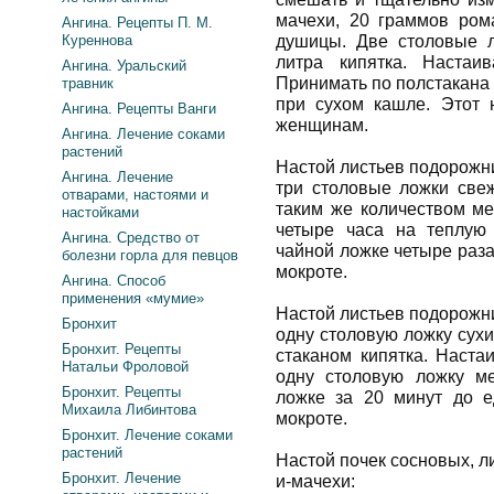
мачехи, 20 граммов ром
Ангина. Рецепты П. М.
Куреннова
душицы. Две столовые л
литра кипятка. Настаив
Ангина. Уральский
Принимать по полстакана 
травник
при сухом кашле. Этот 
Ангина. Рецепты Ванги
женщинам.
Ангина. Лечение соками
растений
Настой листьев подорожни
Ангина. Лечение
три столовые ложки све
отварами, настоями и
таким же количеством ме
настойками
четыре часа на теплую
Ангина. Средство от
чайной ложке четыре раза
болезни горла для певцов
мокроте.
Ангина. Способ
применения «мумие»
Настой листьев подорожни
Бронхит
одну столовую ложку сух
Бронхит. Рецепты
стаканом кипятка. Наста
Натальи Фроловой
одну столовую ложку м
Бронхит. Рецепты
ложке за 20 минут до е
Михаила Либинтова
мокроте.
Бронхит. Лечение соками
растений
Настой почек сосновых, л
Бронхит. Лечение
и-мачехи: