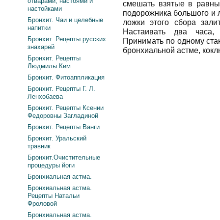
отварами, настоями и
смешать взятые в равных
настойками
подорожника большого и 
Бронхит. Чаи и целебные
ложки этого сбора зали
напитки
Настаивать два часа, 
Бронхит. Рецепты русских
Принимать по одному стак
знахарей
бронхиальной астме, кокл
Бронхит. Рецепты
Людмилы Ким
Бронхит. Фитоаппликация
Бронхит. Рецепты Г. Л.
Ленхобаева
Бронхит. Рецепты Ксении
Федоровны Загладиной
Бронхит. Рецепты Ванги
Бронхит. Уральский
травник
Бронхит.Очистительные
процедуры йоги
Бронхиальная астма.
Бронхиальная астма.
Рецепты Натальи
Фроловой
Бронхиальная астма.