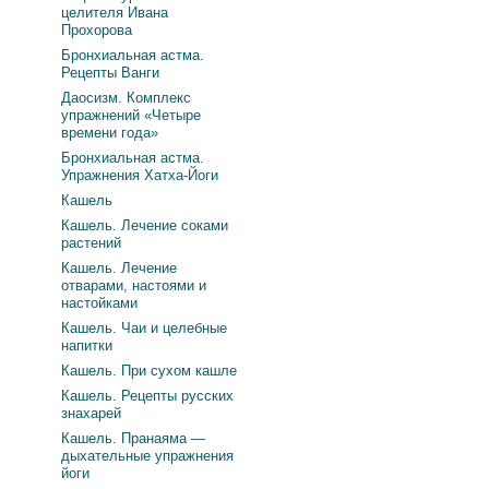
целителя Ивана
Прохорова
Бронхиальная астма.
Рецепты Ванги
Даосизм. Комплекс
упражнений «Четыре
времени года»
Бронхиальная астма.
Упражнения Хатха-Йоги
Кашель
Кашель. Лечение соками
растений
Кашель. Лечение
отварами, настоями и
настойками
Кашель. Чаи и целебные
напитки
Кашель. При сухом кашле
Кашель. Рецепты русских
знахарей
Кашель. Пранаяма —
дыхательные упражнения
йоги