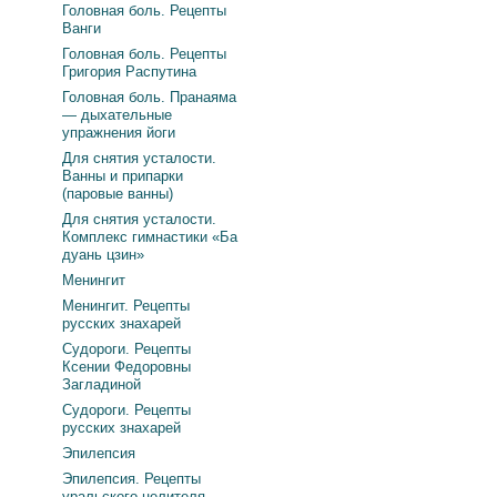
Головная боль. Рецепты
Ванги
Головная боль. Рецепты
Григория Распутина
Головная боль. Пранаяма
— дыхательные
упражнения йоги
Для снятия усталости.
Ванны и припарки
(паровые ванны)
Для снятия усталости.
Комплекс гимнастики «Ба
дуань цзин»
Менингит
Менингит. Рецепты
русских знахарей
Судороги. Рецепты
Ксении Федоровны
Загладиной
Судороги. Рецепты
русских знахарей
Эпилепсия
Эпилепсия. Рецепты
уральского целителя