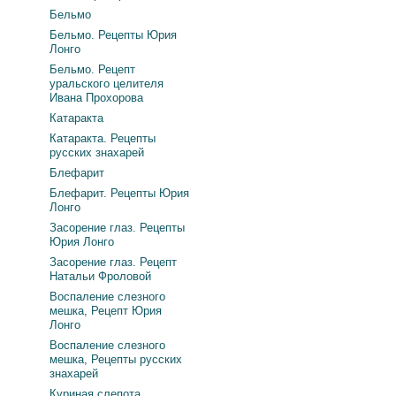
Бельмо
Бельмо. Рецепты Юрия
Лонго
Бельмо. Рецепт
уральского целителя
Ивана Прохорова
Катаракта
Катаракта. Рецепты
русских знахарей
Блефарит
Блефарит. Рецепты Юрия
Лонго
Засорение глаз. Рецепты
Юрия Лонго
Засорение глаз. Рецепт
Натальи Фроловой
Воспаление слезного
мешка, Рецепт Юрия
Лонго
Воспаление слезного
мешка, Рецепты русских
знахарей
Куриная слепота