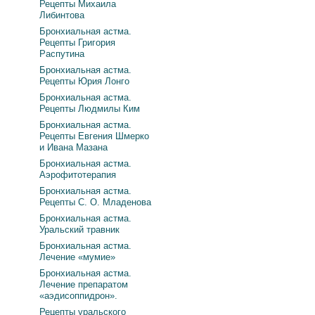
Рецепты Михаила
Либинтова
Бронхиальная астма.
Рецепты Григория
Распутина
Бронхиальная астма.
Рецепты Юрия Лонго
Бронхиальная астма.
Рецепты Людмилы Ким
Бронхиальная астма.
Рецепты Евгения Шмерко
и Ивана Мазана
Бронхиальная астма.
Аэрофитотерапия
Бронхиальная астма.
Рецепты С. О. Младенова
Бронхиальная астма.
Уральский травник
Бронхиальная астма.
Лечение «мумие»
Бронхиальная астма.
Лечение препаратом
«аэдисоппидрон».
Рецепты уральского