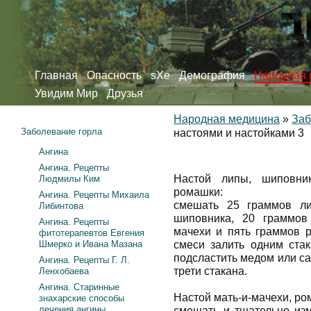
Главная
Опасность
sXe
Демография
Народная 
Увидим Мир
Друзья
Народная медицина
»
Заб
Заболевание горла
настоями и настойками 3
Ангина
Ангина. Рецепты
Настой липы, шиповник
Людмилы Ким
ромашки:
Ангина. Рецепты Михаила
смешать 25 граммов ли
Либинтова
шиповника, 20 граммов
Ангина. Рецепты
мачехи и пять граммов 
фитотерапевтов Евгения
Шмерко и Ивана Мазана
смеси залить одним стак
подсластить медом или са
Ангина. Рецепты Г. Л.
трети стакана.
Ленхобаева
Ангина. Старинные
Настой мать-и-мачехи, ро
знахарские способы
лечения ангины
смешать и тщательно изм