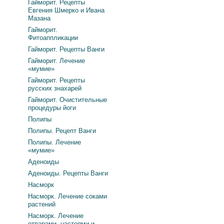
Гайморит. Рецепты
Евгения Шмерко и Ивана
Мазана
Гайморит.
Фитоаппликации
Гайморит. Рецепты Ванги
Гайморит. Лечение
«мумие»
Гайморит. Рецепты
русских знахарей
Гайморит. Очистительные
процедуры йоги
Полипы
Полипы. Рецепт Ванги
Полипы. Лечение
«мумие»
Аденоиды
Аденоиды. Рецепты Ванги
Насморк
Насморк. Лечение соками
растений
Насморк. Лечение
отварами, настоями и