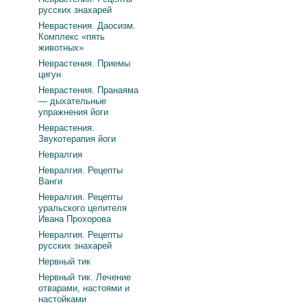
русских знахарей
Неврастения. Даосизм.
Комплекс «пять
животных»
Неврастения. Приемы
цигун
Неврастения. Пранаяма
— дыхательные
упражнения йоги
Неврастения.
Звукотерапия йоги
Невралгия
Невралгия. Рецепты
Ванги
Невралгия. Рецепты
уральского целителя
Ивана Прохорова
Невралгия. Рецепты
русских знахарей
Нервный тик
Нервный тик. Лечение
отварами, настоями и
настойками