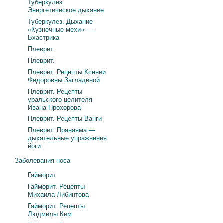
Туберкулез.
Энергетическое дыхание
Туберкулез. Дыхание
«Кузнечные мехи» —
Бхастрика
Плеврит
Плеврит.
Плеврит. Рецепты Ксении
Федоровны Загладиной
Плеврит. Рецепты
уральского целителя
Ивана Прохорова
Плеврит. Рецепты Ванги
Плеврит. Пранаяма —
дыхательные упражнения
йоги
Заболевания носа
Гайморит
Гайморит. Рецепты
Михаила Либинтова
Гайморит. Рецепты
Людмилы Ким