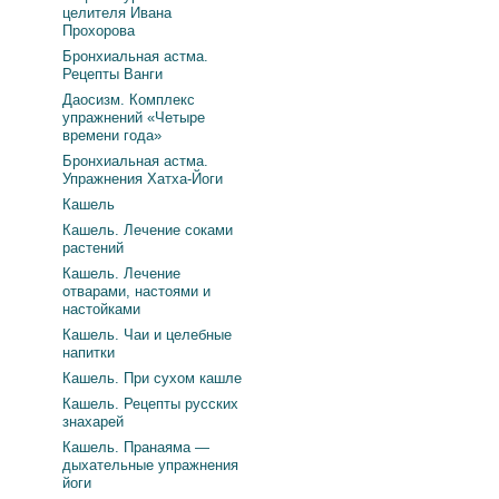
целителя Ивана
Прохорова
Бронхиальная астма.
Рецепты Ванги
Даосизм. Комплекс
упражнений «Четыре
времени года»
Бронхиальная астма.
Упражнения Хатха-Йоги
Кашель
Кашель. Лечение соками
растений
Кашель. Лечение
отварами, настоями и
настойками
Кашель. Чаи и целебные
напитки
Кашель. При сухом кашле
Кашель. Рецепты русских
знахарей
Кашель. Пранаяма —
дыхательные упражнения
йоги