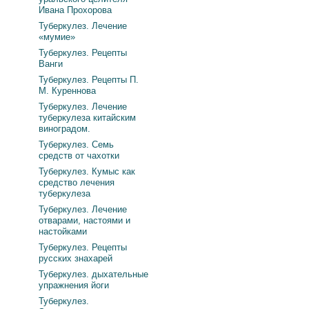
Ивана Прохорова
Туберкулез. Лечение
«мумие»
Туберкулез. Рецепты
Ванги
Туберкулез. Рецепты П.
М. Куреннова
Туберкулез. Лечение
туберкулеза китайским
виноградом.
Туберкулез. Семь
средств от чахотки
Туберкулез. Кумыс как
средство лечения
туберкулеза
Туберкулез. Лечение
отварами, настоями и
настойками
Туберкулез. Рецепты
русских знахарей
Туберкулез. дыхательные
упражнения йоги
Туберкулез.