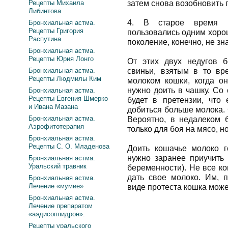
Рецепты Михаила
затем снова возобновить 
Либинтова
4. В старое время п
Бронхиальная астма.
Рецепты Григория
пользовались одним хоро
Распутина
поколение, конечно, не зна
Бронхиальная астма.
Рецепты Юрия Лонго
От этих двух недугов 
Бронхиальная астма.
свиньи, взятым в то вре
Рецепты Людмилы Ким
молоком кошки, когда он
нужно доить в чашку. Со 
Бронхиальная астма.
Рецепты Евгения Шмерко
будет в претензии, что
и Ивана Мазана
добиться больше молока. 
Бронхиальная астма.
Вероятно, в недалеком 
Аэрофитотерапия
только для боя на мясо, н
Бронхиальная астма.
Рецепты С. О. Младенова
Доить кошачье молоко г
нужно заранее приучить
Бронхиальная астма.
Уральский травник
беременности). Не все к
дать свое молоко. Им, п
Бронхиальная астма.
Лечение «мумие»
виде протеста кошка може
Бронхиальная астма.
Лечение препаратом
«аэдисоппидрон».
Рецепты уральского