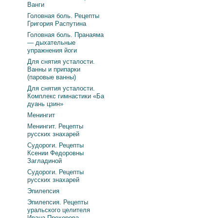
Ванги
Головная боль. Рецепты
Григория Распутина
Головная боль. Пранаяма
— дыхательные
упражнения йоги
Для снятия усталости.
Ванны и припарки
(паровые ванны)
Для снятия усталости.
Комплекс гимнастики «Ба
дуань цзин»
Менингит
Менингит. Рецепты
русских знахарей
Судороги. Рецепты
Ксении Федоровны
Загладиной
Судороги. Рецепты
русских знахарей
Эпилепсия
Эпилепсия. Рецепты
уральского целителя
Ивана Прохорова