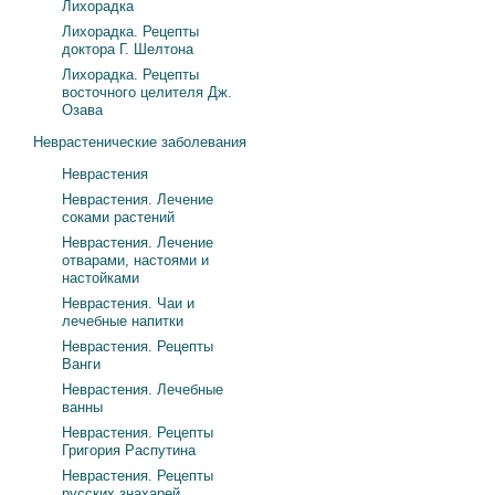
Лихорадка
Лихорадка. Рецепты
доктора Г. Шелтона
Лихорадка. Рецепты
восточного целителя Дж.
Озава
Неврастенические заболевания
Неврастения
Неврастения. Лечение
соками растений
Неврастения. Лечение
отварами, настоями и
настойками
Неврастения. Чаи и
лечебные напитки
Неврастения. Рецепты
Ванги
Неврастения. Лечебные
ванны
Неврастения. Рецепты
Григория Распутина
Неврастения. Рецепты
русских знахарей