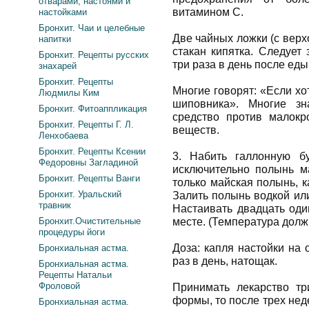
отварами, настоями и
витамином С.
настойками
Бронхит. Чаи и целебные
Две чайных ложки (с вер
напитки
стакан кипятка. Следует
Бронхит. Рецепты русских
три раза в день после еды
знахарей
Бронхит. Рецепты
Многие говорят: «Если хо
Людмилы Ким
шиповника». Многие зн
Бронхит. Фитоаппликация
средство против малокр
Бронхит. Рецепты Г. Л.
веществ.
Ленхобаева
Бронхит. Рецепты Ксении
3. Набить галлонную б
Федоровны Загладиной
исключительно полынь ма
Бронхит. Рецепты Ванги
только майская полынь, 
Бронхит. Уральский
Залить полынь водкой ил
травник
Настаивать двадцать оди
Бронхит.Очистительные
месте. (Температура долж
процедуры йоги
Доза: капля настойки на 
Бронхиальная астма.
раз в день, натощак.
Бронхиальная астма.
Рецепты Натальи
Фроловой
Принимать лекарство тр
формы, то после трех нед
Бронхиальная астма.