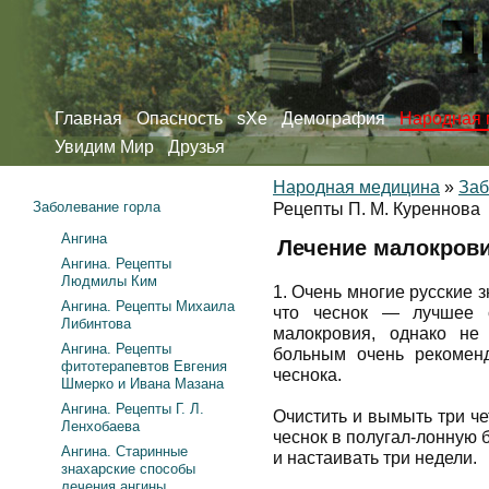
Главная
Опасность
sXe
Демография
Народная 
Увидим Мир
Друзья
Народная медицина
»
Заб
Заболевание горла
Рецепты П. М. Куреннова
Ангина
Лечение малокрови
Ангина. Рецепты
Людмилы Ким
1. Очень многие русские 
Ангина. Рецепты Михаила
что чеснок — лучшее с
Либинтова
малокровия, однако не
Ангина. Рецепты
больным очень рекомен
фитотерапевтов Евгения
чеснока.
Шмерко и Ивана Мазана
Ангина. Рецепты Г. Л.
Очистить и вымыть три че
Ленхобаева
чеснок в полугал-лонную б
Ангина. Старинные
и настаивать три недели.
знахарские способы
лечения ангины