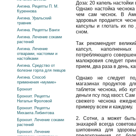
Доза: 20 капель настойки 
Ангина. Рецепты П. М.
Однако настойка чеснока
Куреннова
чем сам чеснок. В Аме
Ангина. Уральский
здоровья продается чесн
травник
капсулы и глотать их по
Ангина. Рецепты Ванги
сном.
Ангина. Лечение соками
растений
Так рекомендует велики
Ангина. Лечение
капсул, наполненны
отварами, настоями и
потребляющего совершенн
настойками
малокровия следует прин
Ангина. Средство от
прием, два раза в день, к
болезни горла для певцов
Ангина. Способ
Однако не следует по
применения «мумие»
магазинах продуктов дл
Бронхит
таблеток чеснока, ибо ку
деньги псу под хвост. Сам
Бронхит. Рецепты
свежего чеснока ежедн
Натальи Фроловой
примеру всем и каждому.
Бронхит. Рецепты
Михаила Либинтова
2. Сотни, а может быть
Бронхит. Лечение соками
знахарей всегда советов
растений
шиповника для здоровь
Бронхит. Лечение
предохранения от боле