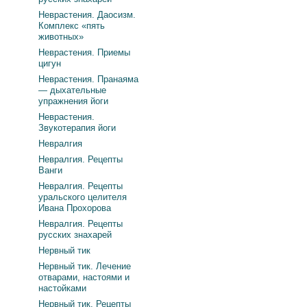
Неврастения. Даосизм.
Комплекс «пять
животных»
Неврастения. Приемы
цигун
Неврастения. Пранаяма
— дыхательные
упражнения йоги
Неврастения.
Звукотерапия йоги
Невралгия
Невралгия. Рецепты
Ванги
Невралгия. Рецепты
уральского целителя
Ивана Прохорова
Невралгия. Рецепты
русских знахарей
Нервный тик
Нервный тик. Лечение
отварами, настоями и
настойками
Нервный тик. Рецепты