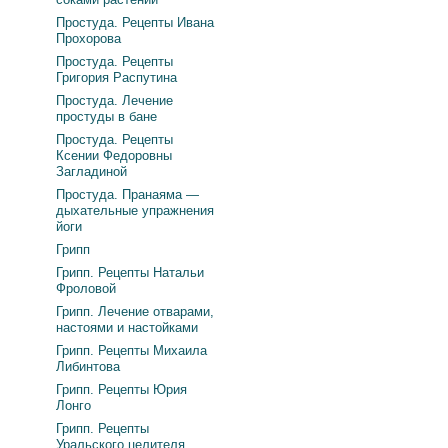
Простуда. Рецепты Ивана
Прохорова
Простуда. Рецепты
Григория Распутина
Простуда. Лечение
простуды в бане
Простуда. Рецепты
Ксении Федоровны
Загладиной
Простуда. Пранаяма —
дыхательные упражнения
йоги
Грипп
Грипп. Рецепты Натальи
Фроловой
Грипп. Лечение отварами,
настоями и настойками
Грипп. Рецепты Михаила
Либинтова
Грипп. Рецепты Юрия
Лонго
Грипп. Рецепты
Уральского целителя