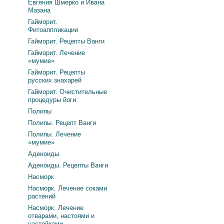
Евгения Шмерко и Ивана
Мазана
Гайморит.
Фитоаппликации
Гайморит. Рецепты Ванги
Гайморит. Лечение
«мумие»
Гайморит. Рецепты
русских знахарей
Гайморит. Очистительные
процедуры йоги
Полипы
Полипы. Рецепт Ванги
Полипы. Лечение
«мумие»
Аденоиды
Аденоиды. Рецепты Ванги
Насморк
Насморк. Лечение соками
растений
Насморк. Лечение
отварами, настоями и
настойками