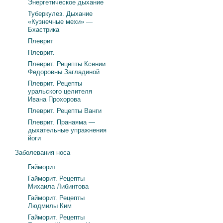
Энергетическое дыхание
Туберкулез. Дыхание
«Кузнечные мехи» —
Бхастрика
Плеврит
Плеврит.
Плеврит. Рецепты Ксении
Федоровны Загладиной
Плеврит. Рецепты
уральского целителя
Ивана Прохорова
Плеврит. Рецепты Ванги
Плеврит. Пранаяма —
дыхательные упражнения
йоги
Заболевания носа
Гайморит
Гайморит. Рецепты
Михаила Либинтова
Гайморит. Рецепты
Людмилы Ким
Гайморит. Рецепты