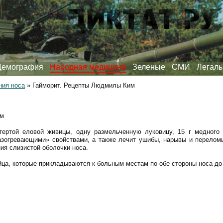
Демография
Народная медицина
Зеленые
СМИ
Легаль
ния носа
»
Гайморит. Рецепты Людмилы Ким
им
тертой еловой живицы, одну размельченную луковицу, 15 г медного
разогревающими» свойствами, а также лечит ушибы, нарывы и переломы
ия слизистой оболочки носа.
ца, которые прикладываются к больным местам по обе стороны носа до 