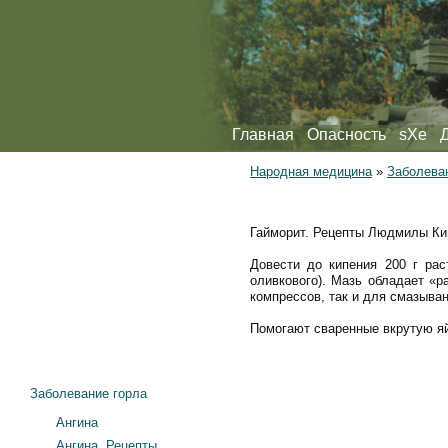
Главная
Опасность
sXe
Народная медицина
»
Заболева
Гайморит. Рецепты Людмилы К
Довести до кипения 200 г рас
оливкового). Мазь обладает «
компрессов, так и для смазыван
Помогают сваренные вкрутую яй
Заболевание горла
Ангина
Ангина. Рецепты