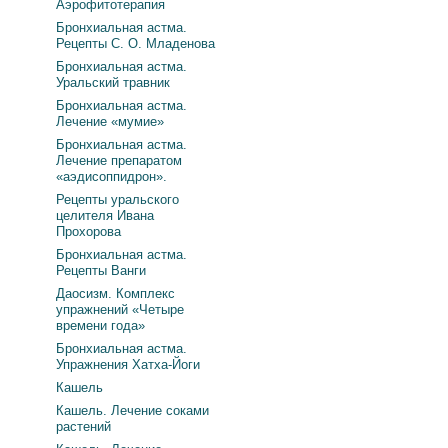
Аэрофитотерапия
Бронхиальная астма.
Рецепты С. О. Младенова
Бронхиальная астма.
Уральский травник
Бронхиальная астма.
Лечение «мумие»
Бронхиальная астма.
Лечение препаратом
«аэдисоппидрон».
Рецепты уральского
целителя Ивана
Прохорова
Бронхиальная астма.
Рецепты Ванги
Даосизм. Комплекс
упражнений «Четыре
времени года»
Бронхиальная астма.
Упражнения Хатха-Йоги
Кашель
Кашель. Лечение соками
растений