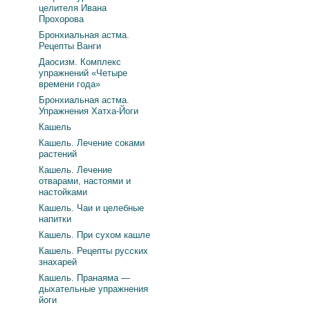
целителя Ивана
Прохорова
Бронхиальная астма.
Рецепты Ванги
Даосизм. Комплекс
упражнений «Четыре
времени года»
Бронхиальная астма.
Упражнения Хатха-Йоги
Кашель
Кашель. Лечение соками
растений
Кашель. Лечение
отварами, настоями и
настойками
Кашель. Чаи и целебные
напитки
Кашель. При сухом кашле
Кашель. Рецепты русских
знахарей
Кашель. Пранаяма —
дыхательные упражнения
йоги