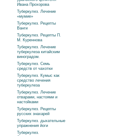
Ивана Прохорова
Туберкулез. Лечение
«мумие»
Туберкулез. Рецепты
Ванги
Туберкулез. Рецепты П.
М. Куреннова
Туберкулез. Лечение
туберкулеза китайским
виноградом.
Туберкулез. Семь
средств от чахотки
Туберкулез. Кумыс как
средство лечения
туберкулеза
Туберкулез. Лечение
отварами, настоями и
настойками
Туберкулез. Рецепты
русских знахарей
Туберкулез. дыхательные
упражнения йоги
Туберкулез.