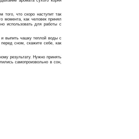
вдыхание аромата сухого корня
м того, что скоро наступит так
го момента, как человек принял
вно использовать для работы с
 и выпить чашку теплой воды с
перед сном, скажите себе, как
ному результату. Нужно принять
лились самопроизвольно в сон,