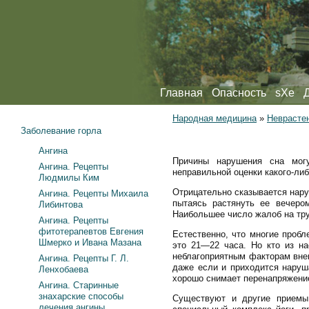
Главная
Опасность
sXe
Народная медицина
»
Неврасте
Заболевание горла
Ангина
Причины нарушения сна могу
Ангина. Рецепты
неправильной оценки какого-либ
Людмилы Ким
Отрицательно сказывается нару
Ангина. Рецепты Михаила
пытаясь растянуть ее вечеро
Либинтова
Наибольшее число жалоб на тру
Ангина. Рецепты
фитотерапевтов Евгения
Естественно, что многие проб
Шмерко и Ивана Мазана
это 21—22 часа. Но кто из на
неблагоприятным факторам внеш
Ангина. Рецепты Г. Л.
даже если и приходится наруш
Ленхобаева
хорошо снимает перенапряжение
Ангина. Старинные
знахарские способы
Существуют и другие приемы
лечения ангины