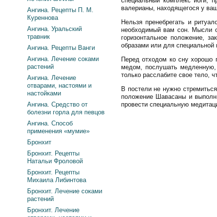
специальный комплекс йоги, п
валерианы, находящегося у ваш
Ангина. Рецепты П. М.
Куреннова
Нельзя пренебрегать и ритуало
Ангина. Уральский
необходимый вам сон. Мысли о 
травник
горизонтальное положение, за
образами или для специальной 
Ангина. Рецепты Ванги
Ангина. Лечение соками
Перед отходом ко сну хорошо 
растений
медом, послушать медленную, 
только расслабите свое тело, ч
Ангина. Лечение
отварами, настоями и
В постели не нужно стремиться
настойками
положение Шавасаны и выполни
Ангина. Средство от
провести специальную медитаци
болезни горла для певцов
Ангина. Способ
применения «мумие»
Бронхит
Бронхит. Рецепты
Натальи Фроловой
Бронхит. Рецепты
Михаила Либинтова
Бронхит. Лечение соками
растений
Бронхит. Лечение