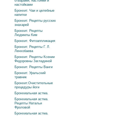
отварами, настоями и
настойками
Бронхит. Чаи и целебные
напитки
Бронхит. Рецепты русских
знахарей
Бронхит. Рецепты
Людмилы Ким
Бронхит. Фитоаппликация
Бронхит. Рецепты Г. Л.
Ленхобаева
Бронхит. Рецепты Ксении
Федоровны Загладиной
Бронхит. Рецепты Ванги
Бронхит. Уральский
травник
Бронхит.Очистительные
процедуры йоги
Бронхиальная астма.
Бронхиальная астма.
Рецепты Натальи
Фроловой
Бронхиальная астма.