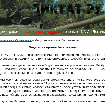
Демография
Народная медицина
Зеленые
СМИ
Легаль
нические заболевания
»
Медитация против бессонницы
Медитация против бессонницы
т быть самыми разнообразными: от заболевания, чрезмерного э
о события и реакции на ту или иную ситуацию, с которой пришлось стол
шение природного ритма сна и бодрствования в условиях города. Мы б
м. Поэтому бессонница в различных формах ее проявления — широ
дности засыпания и на недостаточно глубокий сон.
лемы были бы решены, если бы мы ложились спать, когда чувствуем с
с ложится в 9 часов вечера? При систематической практике йоги ор
ней среды, а значит, человек становится более устойчивым психически
ать природные ритмы. Главное, расслабиться перед сном, отрешиться 
 нервной системы, успокаивает и расслабляет ежедневная практика ме
 для необходимого перед сном расслабления и остановки мысленн