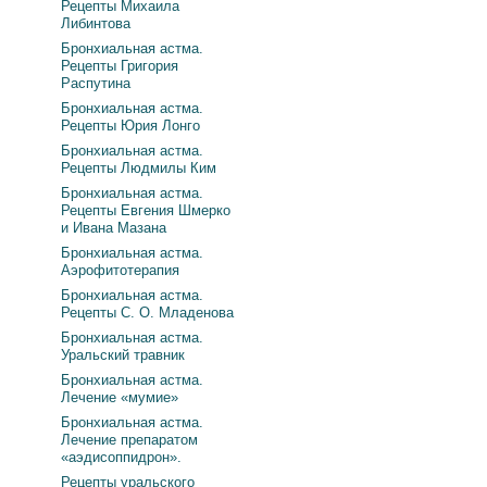
Рецепты Михаила
Либинтова
Бронхиальная астма.
Рецепты Григория
Распутина
Бронхиальная астма.
Рецепты Юрия Лонго
Бронхиальная астма.
Рецепты Людмилы Ким
Бронхиальная астма.
Рецепты Евгения Шмерко
и Ивана Мазана
Бронхиальная астма.
Аэрофитотерапия
Бронхиальная астма.
Рецепты С. О. Младенова
Бронхиальная астма.
Уральский травник
Бронхиальная астма.
Лечение «мумие»
Бронхиальная астма.
Лечение препаратом
«аэдисоппидрон».
Рецепты уральского