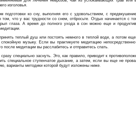
рименяемый для лечения неврозов, чай из успокаивающих трав или 
его изголовья.
м подготовки ко сну, выполняя его с удовольствием, с предвкушение
том, что у вас трудности со снем, отбросьте. Отдых начинается с то
крыл глаза. А время до полного ухода в сон можно еще и продукти
медитации.
принять теплый душ или постоять немного в теплой воде, а потом еще
спокойную музыку. Если вы практикуете медитацию непосредственно 
то после медитации вы расслабитесь и отправитесь спать.
 сразу специально заснуть. Это, как правило, приводит к противополож
ть специальное ступенчатое дыхание, а затем, если вы еще не прова
ю, варианты методики которой будут изложены ниже.