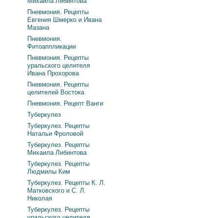
Михаила Либинтова
Пневмония. Рецепты
Евгения Шмерко и Ивана
Мазана
Пневмония.
Фитоаппликации
Пневмония. Рецепты
уральского целителя
Ивана Прохорова
Пневмония. Рецепты
целителей Востока
Пневмония. Рецепт Ванги
Туберкулез
Туберкулез. Рецепты
Натальи Фроловой
Туберкулез. Рецепты
Михаила Либинтова
Туберкулез. Рецепты
Людмилы Ким
Туберкулез. Рецепты К. Л.
Матковского и С. Л.
Николая
Туберкулез. Рецепты
уральского целителя