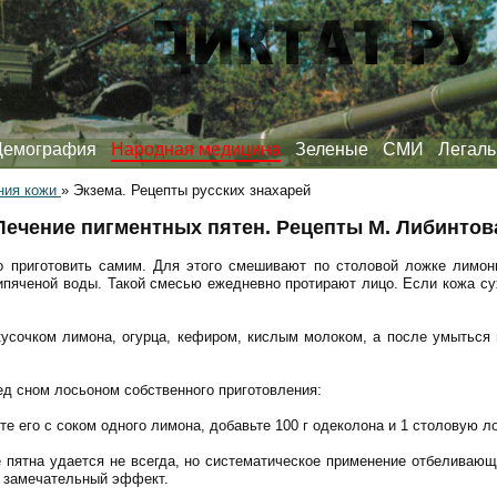
Демография
Народная медицина
Зеленые
СМИ
Легаль
ния кожи
»
Экзема. Рецепты русских знахарей
Лечение пигментных пятен. Рецепты М. Либинтов
приготовить самим. Для этого смешивают по столовой ложке лимонн
ипяченой воды. Такой смесью ежедневно протирают лицо. Если кожа су
кусочком лимона, огурца, кефиром, кислым молоком, а после умыться 
ед сном лосьоном собственного приготовления:
е его с соком одного лимона, добавьте 100 г одеколона и 1 столовую л
пятна удается не всегда, но систематическое применение отбеливающ
т замечательный эффект.