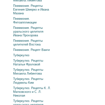
Михаила Либинтова
Пневмония. Рецепты
Евгения Шмерко и Ивана
Мазана
Пневмония.
Фитоаппликации
Пневмония. Рецепты
уральского целителя
Ивана Прохорова
Пневмония. Рецепты
целителей Востока
Пневмония. Рецепт Ванги
Туберкулез
Туберкулез. Рецепты
Натальи Фроловой
Туберкулез. Рецепты
Михаила Либинтова
Туберкулез. Рецепты
Людмилы Ким
Туберкулез. Рецепты К. Л.
Матковского и С. Л.
Николая
Туберкулез. Рецепты
уральского целителя