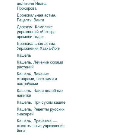
целителя Ивана
Прохорова
Бронхиальная астма.
Рецепты Ванги
Даосизм. Комплекс
упражнений «Четыре
времени года»
Бронхиальная астма.
Упражнения Хатха-Йоги
Кашель
Кашель. Лечение соками
растений
Кашель. Лечение
отварами, настоями и
настойками
Кашель. Чаи и целебные
напитки
Кашель. При сухом кашле
Кашель. Рецепты русских
знахарей
Кашель. Пранаяма —
дыхательные упражнения
йоги