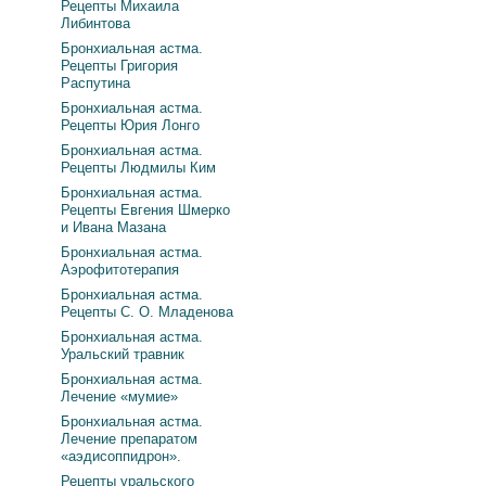
Рецепты Михаила
Либинтова
Бронхиальная астма.
Рецепты Григория
Распутина
Бронхиальная астма.
Рецепты Юрия Лонго
Бронхиальная астма.
Рецепты Людмилы Ким
Бронхиальная астма.
Рецепты Евгения Шмерко
и Ивана Мазана
Бронхиальная астма.
Аэрофитотерапия
Бронхиальная астма.
Рецепты С. О. Младенова
Бронхиальная астма.
Уральский травник
Бронхиальная астма.
Лечение «мумие»
Бронхиальная астма.
Лечение препаратом
«аэдисоппидрон».
Рецепты уральского