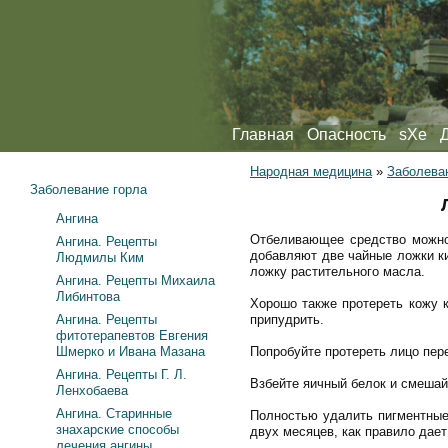
Главная
Опасность
sXe
Народная медицина
»
Заболева
Заболевание горла
Ангина
Отбеливающее средство можно 
Ангина. Рецепты
добавляют две чайные ложки к
Людмилы Ким
ложку растительного масла.
Ангина. Рецепты Михаила
Либинтова
Хорошо также протереть кожу 
Ангина. Рецепты
припудрить.
фитотерапевтов Евгения
Шмерко и Ивана Мазана
Попробуйте протереть лицо пер
Ангина. Рецепты Г. Л.
Взбейте яичный белок и смешайт
Ленхобаева
Ангина. Старинные
Полностью удалить пигментные 
знахарские способы
двух месяцев, как правило дае
лечения ангины