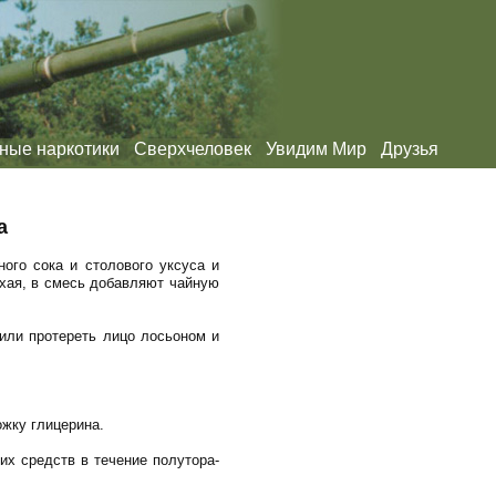
ные наркотики
Сверхчеловек
Увидим Мир
Друзья
а
ого сока и столового уксуса и
хая, в смесь добавляют чайную
или протереть лицо лосьоном и
ожку глицерина.
их средств в течение полутора-