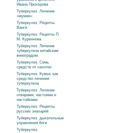
Ивана Прохорова
Туберкулез. Лечение
«мумие»
Туберкулез. Рецепты
Ванги
Туберкулез. Рецепты П.
М. Куреннова
Туберкулез. Лечение
туберкулеза китайским
виноградом.
Туберкулез. Семь
средств от чахотки
Туберкулез. Кумыс как
средство лечения
туберкулеза
Туберкулез. Лечение
отварами, настоями и
настойками
Туберкулез. Рецепты
русских знахарей
Туберкулез. дыхательные
упражнения йоги
Туберкулез.