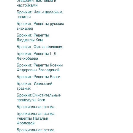
отварами, настоями и
настойками
Бронхит. Чаи и целебные
напитки
Бронхит. Рецепты русских
знахарей
Бронхит. Рецепты
Людмилы Ким
Бронхит. Фитоаппликация
Бронхит. Рецепты Г. Л.
Ленхобаева
Бронхит. Рецепты Ксении
Федоровны Загладиной
Бронхит. Рецепты Ванги
Бронхит. Уральский
травник
Бронхит.Очистительные
процедуры йоги
Бронхиальная астма.
Бронхиальная астма.
Рецепты Натальи
Фроловой
Бронхиальная астма.