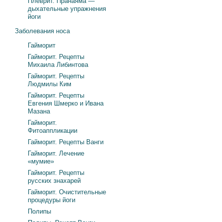
Плеврит. Пранаяма —
дыхательные упражнения
йоги
Заболевания носа
Гайморит
Гайморит. Рецепты
Михаила Либинтова
Гайморит. Рецепты
Людмилы Ким
Гайморит. Рецепты
Евгения Шмерко и Ивана
Мазана
Гайморит.
Фитоаппликации
Гайморит. Рецепты Ванги
Гайморит. Лечение
«мумие»
Гайморит. Рецепты
русских знахарей
Гайморит. Очистительные
процедуры йоги
Полипы