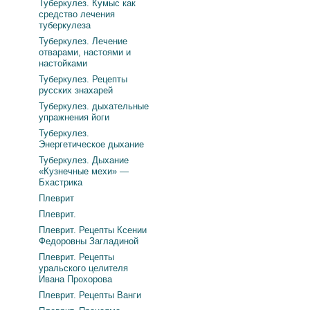
Туберкулез. Кумыс как
средство лечения
туберкулеза
Туберкулез. Лечение
отварами, настоями и
настойками
Туберкулез. Рецепты
русских знахарей
Туберкулез. дыхательные
упражнения йоги
Туберкулез.
Энергетическое дыхание
Туберкулез. Дыхание
«Кузнечные мехи» —
Бхастрика
Плеврит
Плеврит.
Плеврит. Рецепты Ксении
Федоровны Загладиной
Плеврит. Рецепты
уральского целителя
Ивана Прохорова
Плеврит. Рецепты Ванги