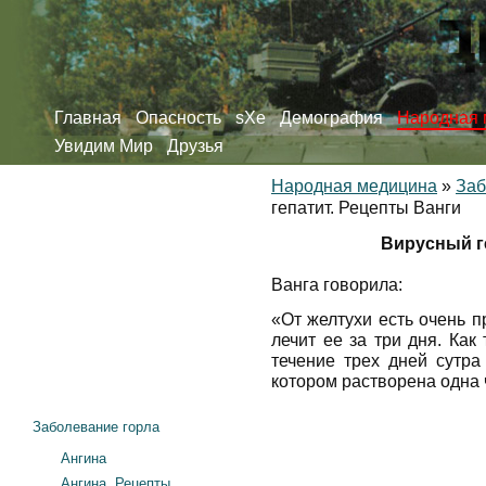
Главная
Опасность
sXe
Демография
Народная 
Увидим Мир
Друзья
Народная медицина
»
Заб
гепатит. Рецепты Ванги
Вирусный г
Ванга говорила:
«От желтухи есть очень п
лечит ее за три дня. Как
течение трех дней сутра
котором растворена одна 
Заболевание горла
Ангина
Ангина. Рецепты