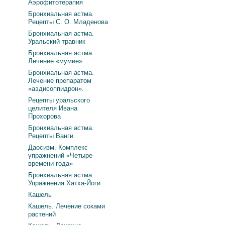
Аэрофитотерапия
Бронхиальная астма.
Рецепты С. О. Младенова
Бронхиальная астма.
Уральский травник
Бронхиальная астма.
Лечение «мумие»
Бронхиальная астма.
Лечение препаратом
«аэдисоппидрон».
Рецепты уральского
целителя Ивана
Прохорова
Бронхиальная астма.
Рецепты Ванги
Даосизм. Комплекс
упражнений «Четыре
времени года»
Бронхиальная астма.
Упражнения Хатха-Йоги
Кашель
Кашель. Лечение соками
растений