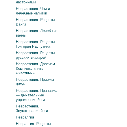
настойками
Неврастения. Чаи и
лечебные напитки
Неврастения. Рецепты
Ванги
Неврастения. Лечебные
ванны
Неврастения. Рецепты
Григория Распутина
Неврастения. Рецепты
русских знахарей
Неврастения. Даосизм.
Комплекс «пять
животных»
Неврастения. Приемы
цигун
Неврастения. Пранаяма
— дыхательные
упражнения йоги
Неврастения.
Звукотерапия йоги
Невралгия
Невралгия. Рецепты