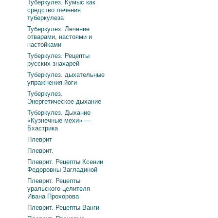
Туберкулез. Кумыс как
средство лечения
туберкулеза
Туберкулез. Лечение
отварами, настоями и
настойками
Туберкулез. Рецепты
русских знахарей
Туберкулез. дыхательные
упражнения йоги
Туберкулез.
Энергетическое дыхание
Туберкулез. Дыхание
«Кузнечные мехи» —
Бхастрика
Плеврит
Плеврит.
Плеврит. Рецепты Ксении
Федоровны Загладиной
Плеврит. Рецепты
уральского целителя
Ивана Прохорова
Плеврит. Рецепты Ванги