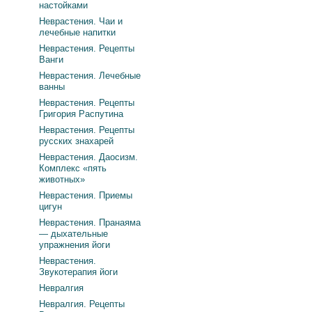
настойками
Неврастения. Чаи и
лечебные напитки
Неврастения. Рецепты
Ванги
Неврастения. Лечебные
ванны
Неврастения. Рецепты
Григория Распутина
Неврастения. Рецепты
русских знахарей
Неврастения. Даосизм.
Комплекс «пять
животных»
Неврастения. Приемы
цигун
Неврастения. Пранаяма
— дыхательные
упражнения йоги
Неврастения.
Звукотерапия йоги
Невралгия
Невралгия. Рецепты