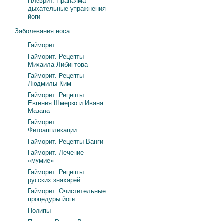
Плеврит. Пранаяма —
дыхательные упражнения
йоги
Заболевания носа
Гайморит
Гайморит. Рецепты
Михаила Либинтова
Гайморит. Рецепты
Людмилы Ким
Гайморит. Рецепты
Евгения Шмерко и Ивана
Мазана
Гайморит.
Фитоаппликации
Гайморит. Рецепты Ванги
Гайморит. Лечение
«мумие»
Гайморит. Рецепты
русских знахарей
Гайморит. Очистительные
процедуры йоги
Полипы