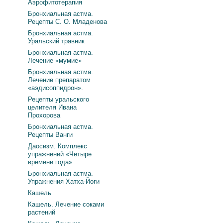
Аэрофитотерапия
Бронхиальная астма.
Рецепты С. О. Младенова
Бронхиальная астма.
Уральский травник
Бронхиальная астма.
Лечение «мумие»
Бронхиальная астма.
Лечение препаратом
«аэдисоппидрон».
Рецепты уральского
целителя Ивана
Прохорова
Бронхиальная астма.
Рецепты Ванги
Даосизм. Комплекс
упражнений «Четыре
времени года»
Бронхиальная астма.
Упражнения Хатха-Йоги
Кашель
Кашель. Лечение соками
растений