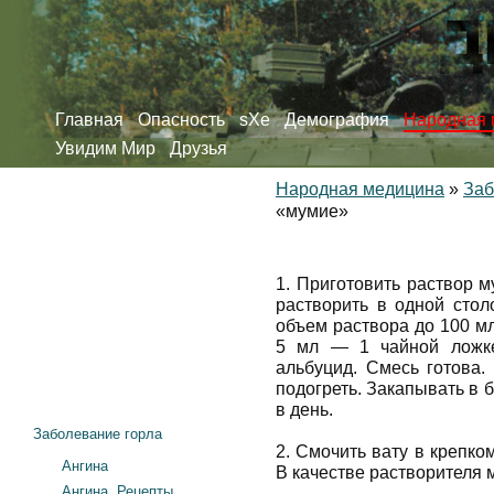
Главная
Опасность
sXe
Демография
Народная 
Увидим Мир
Друзья
Народная медицина
»
Заб
«мумие»
1. Приготовить раствор 
растворить в одной стол
объем раствора до 100 м
5 мл — 1 чайной ложке
альбуцид. Смесь готова.
подогреть. Закапывать в 
в день.
Заболевание горла
2. Смочить вату в крепко
Ангина
В качестве растворителя 
Ангина. Рецепты