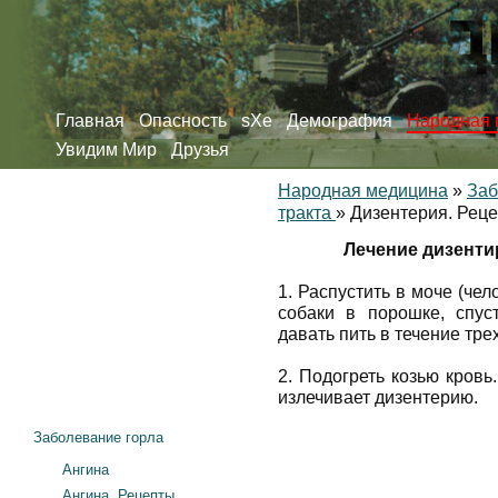
Главная
Опасность
sXe
Демография
Народная 
Увидим Мир
Друзья
Народная медицина
»
Заб
тракта
»
Дизентерия. Реце
Лечение дизенти
1. Распустить в моче (чел
собаки в порошке, спус
давать пить в течение тре
2. Подогреть козью кровь
излечивает дизентерию.
Заболевание горла
Ангина
Ангина. Рецепты