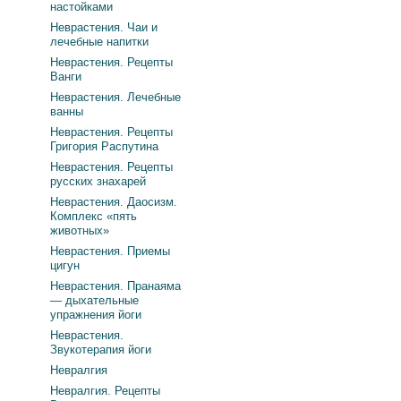
настойками
Неврастения. Чаи и
лечебные напитки
Неврастения. Рецепты
Ванги
Неврастения. Лечебные
ванны
Неврастения. Рецепты
Григория Распутина
Неврастения. Рецепты
русских знахарей
Неврастения. Даосизм.
Комплекс «пять
животных»
Неврастения. Приемы
цигун
Неврастения. Пранаяма
— дыхательные
упражнения йоги
Неврастения.
Звукотерапия йоги
Невралгия
Невралгия. Рецепты