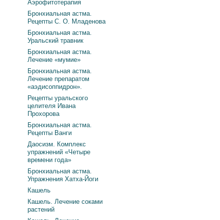
Аэрофитотерапия
Бронхиальная астма.
Рецепты С. О. Младенова
Бронхиальная астма.
Уральский травник
Бронхиальная астма.
Лечение «мумие»
Бронхиальная астма.
Лечение препаратом
«аэдисоппидрон».
Рецепты уральского
целителя Ивана
Прохорова
Бронхиальная астма.
Рецепты Ванги
Даосизм. Комплекс
упражнений «Четыре
времени года»
Бронхиальная астма.
Упражнения Хатха-Йоги
Кашель
Кашель. Лечение соками
растений