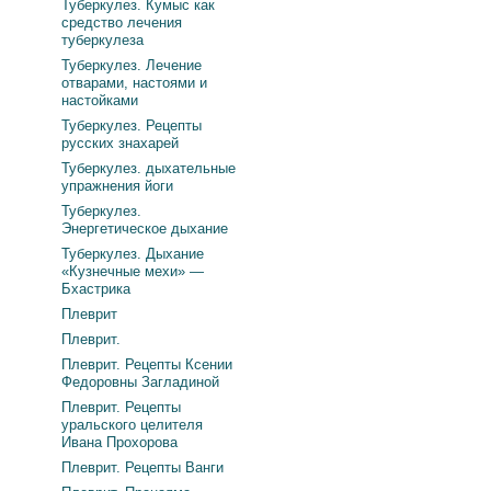
Туберкулез. Кумыс как
средство лечения
туберкулеза
Туберкулез. Лечение
отварами, настоями и
настойками
Туберкулез. Рецепты
русских знахарей
Туберкулез. дыхательные
упражнения йоги
Туберкулез.
Энергетическое дыхание
Туберкулез. Дыхание
«Кузнечные мехи» —
Бхастрика
Плеврит
Плеврит.
Плеврит. Рецепты Ксении
Федоровны Загладиной
Плеврит. Рецепты
уральского целителя
Ивана Прохорова
Плеврит. Рецепты Ванги