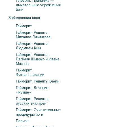
Плеврит. Пранаяма —
дыхательные упражнения
йоги
Заболевания носа
Гайморит
Гайморит. Рецепты
Михаила Либинтова
Гайморит. Рецепты
Людмилы Ким
Гайморит. Рецепты
Евгения Шмерко и Ивана
Мазана
Гайморит.
Фитоаппликации
Гайморит. Рецепты Ванги
Гайморит. Лечение
«мумие»
Гайморит. Рецепты
русских знахарей
Гайморит. Очистительные
процедуры йоги
Полипы