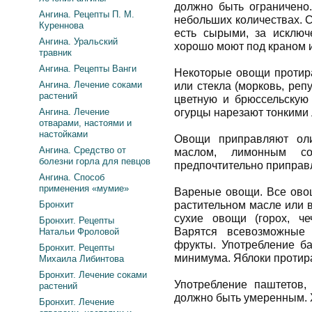
должно быть ограничено
Ангина. Рецепты П. М.
небольших количествах. 
Куреннова
есть сырыми, за исклю
Ангина. Уральский
хорошо моют под краном и
травник
Ангина. Рецепты Ванги
Некоторые овощи протир
Ангина. Лечение соками
или стекла (морковь, репу
растений
цветную и брюссельскую 
Ангина. Лечение
огурцы нарезают тонкими
отварами, настоями и
настойками
Овощи приправляют оли
Ангина. Средство от
маслом, лимонным со
болезни горла для певцов
предпочтительно приправ
Ангина. Способ
применения «мумие»
Вареные овощи. Все ово
Бронхит
растительном масле или в
сухие овощи (горох, че
Бронхит. Рецепты
Варятся всевозможные
Натальи Фроловой
фрукты. Употребление б
Бронхит. Рецепты
минимума. Яблоки протира
Михаила Либинтова
Бронхит. Лечение соками
Употребление паштетов,
растений
должно быть умеренным. Х
Бронхит. Лечение