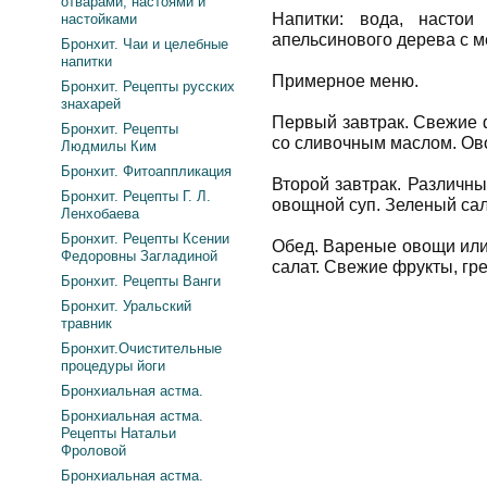
отварами, настоями и
Напитки: вода, настои
настойками
апельсинового дерева с м
Бронхит. Чаи и целебные
напитки
Примерное меню.
Бронхит. Рецепты русских
знахарей
Первый завтрак. Свежие 
Бронхит. Рецепты
со сливочным маслом. Ов
Людмилы Ким
Бронхит. Фитоаппликация
Второй завтрак. Различн
Бронхит. Рецепты Г. Л.
овощной суп. Зеленый сал
Ленхобаева
Бронхит. Рецепты Ксении
Обед. Вареные овощи или
Федоровны Загладиной
салат. Свежие фрукты, гре
Бронхит. Рецепты Ванги
Бронхит. Уральский
травник
Бронхит.Очистительные
процедуры йоги
Бронхиальная астма.
Бронхиальная астма.
Рецепты Натальи
Фроловой
Бронхиальная астма.