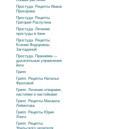
Простуда. Рецепты Ивана
Прохорова
Простуда. Рецепты
Григория Распутина
Простуда. Лечение
простуды в бане
Простуда. Рецепты
Ксении Федоровны
Загладиной
Простуда. Пранаяма —
дыхательные упражнения
йоги
Грипп
Грипп. Рецепты Натальи
Фроловой
Грипп. Лечение отварами,
настоями и настойками
Грипп. Рецепты Михаила
Либинтова
Грипп. Рецепты Юрия
Лонго
Грипп. Рецепты
Уральского целителя