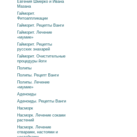
Евгения Шмерко и Ивана
Мазана
Гайморит.
Фитоаппликации
Гайморит. Рецепты Ванги
Гайморит. Лечение
«мумие»
Гайморит. Рецепты
русских знахарей
Гайморит. Очистительные
процедуры йоги
Полипы
Полипы. Рецепт Ванги
Полипы. Лечение
«мумие»
Аденоиды
Аденоиды. Рецепты Ванги
Насморк
Насморк. Лечение соками
растений
Насморк. Лечение
отварами, настоями и
настойками