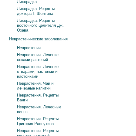
Лихорадка
Лихорадка. Рецепты
доктора Г. Шелтона
Лихорадка. Рецепты
восточного целителя Дж.
Озава
Неврастенические заболевания
Неврастения
Неврастения. Лечение
соками растений
Неврастения. Лечение
отварами, настоями и
настойками
Неврастения. Чаи и
лечебные напитки
Неврастения. Рецепты
Ванги
Неврастения. Лечебные
ванны
Неврастения. Рецепты
Григория Распутина
Неврастения. Рецепты
русских знахарей