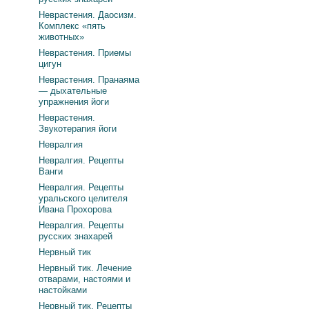
Неврастения. Даосизм.
Комплекс «пять
животных»
Неврастения. Приемы
цигун
Неврастения. Пранаяма
— дыхательные
упражнения йоги
Неврастения.
Звукотерапия йоги
Невралгия
Невралгия. Рецепты
Ванги
Невралгия. Рецепты
уральского целителя
Ивана Прохорова
Невралгия. Рецепты
русских знахарей
Нервный тик
Нервный тик. Лечение
отварами, настоями и
настойками
Нервный тик. Рецепты