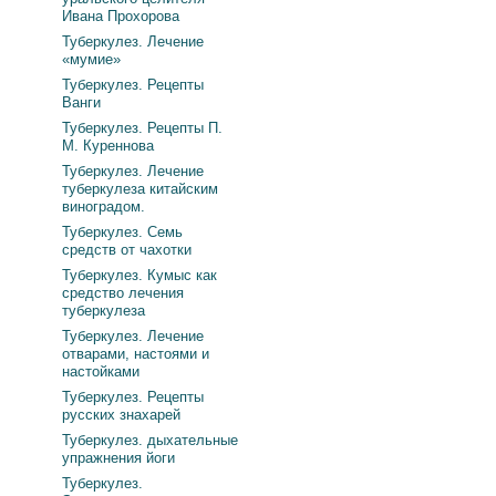
Ивана Прохорова
Туберкулез. Лечение
«мумие»
Туберкулез. Рецепты
Ванги
Туберкулез. Рецепты П.
М. Куреннова
Туберкулез. Лечение
туберкулеза китайским
виноградом.
Туберкулез. Семь
средств от чахотки
Туберкулез. Кумыс как
средство лечения
туберкулеза
Туберкулез. Лечение
отварами, настоями и
настойками
Туберкулез. Рецепты
русских знахарей
Туберкулез. дыхательные
упражнения йоги
Туберкулез.