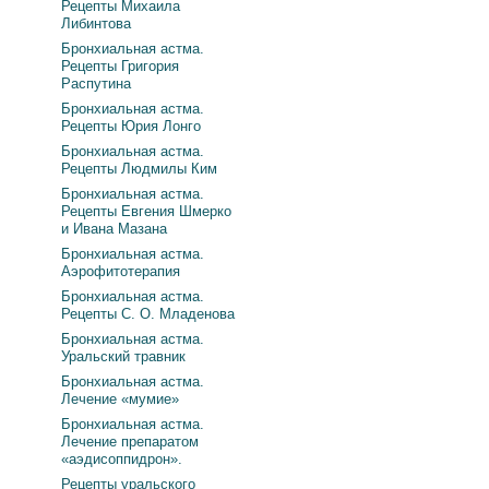
Рецепты Михаила
Либинтова
Бронхиальная астма.
Рецепты Григория
Распутина
Бронхиальная астма.
Рецепты Юрия Лонго
Бронхиальная астма.
Рецепты Людмилы Ким
Бронхиальная астма.
Рецепты Евгения Шмерко
и Ивана Мазана
Бронхиальная астма.
Аэрофитотерапия
Бронхиальная астма.
Рецепты С. О. Младенова
Бронхиальная астма.
Уральский травник
Бронхиальная астма.
Лечение «мумие»
Бронхиальная астма.
Лечение препаратом
«аэдисоппидрон».
Рецепты уральского