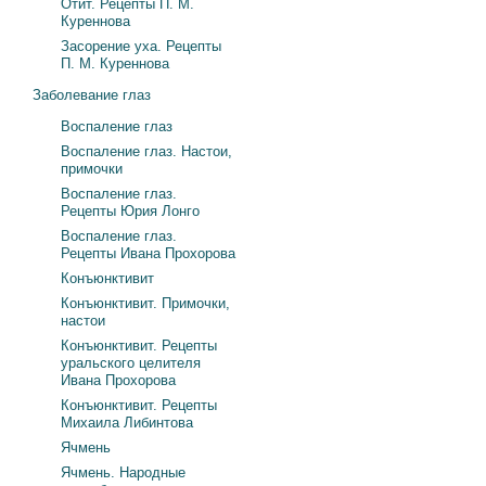
Отит. Рецепты П. М.
Куреннова
Засорение уха. Рецепты
П. М. Куреннова
Заболевание глаз
Воспаление глаз
Воспаление глаз. Настои,
примочки
Воспаление глаз.
Рецепты Юрия Лонго
Воспаление глаз.
Рецепты Ивана Прохорова
Конъюнктивит
Конъюнктивит. Примочки,
настои
Конъюнктивит. Рецепты
уральского целителя
Ивана Прохорова
Конъюнктивит. Рецепты
Михаила Либинтова
Ячмень
Ячмень. Народные