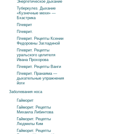
Энергетическое дыхание
Туберкулез. Дыхание
«Кузнечные мехи» —
Бхастрика
Плеврит
Плеврит.
Плеврит. Рецепты Ксении
Федоровны Загладиной
Плеврит. Рецепты
уральского целителя
Ивана Прохорова
Плеврит. Рецепты Ванги
Плеврит. Пранаяма —
дыхательные упражнения
йоги
Заболевания носа
Гайморит
Гайморит. Рецепты
Михаила Либинтова
Гайморит. Рецепты
Людмилы Ким
Гайморит. Рецепты