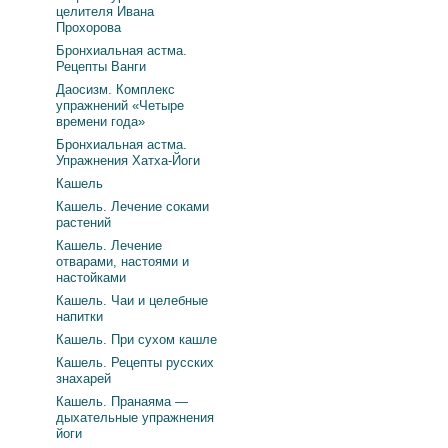
целителя Ивана
Прохорова
Бронхиальная астма.
Рецепты Ванги
Даосизм. Комплекс
упражнений «Четыре
времени года»
Бронхиальная астма.
Упражнения Хатха-Йоги
Кашель
Кашель. Лечение соками
растений
Кашель. Лечение
отварами, настоями и
настойками
Кашель. Чаи и целебные
напитки
Кашель. При сухом кашле
Кашель. Рецепты русских
знахарей
Кашель. Пранаяма —
дыхательные упражнения
йоги