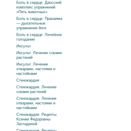
Боль в сердце. Даосский
комплекс упражнений
«Пять животных»
Боль в сердце. Пранаяма
— дыхательные
упражнения йоги
Боль в сердце. Лечебное
голодание
Инсульт
Инсульт. Лечение соками
растений
Инсульт. Лечение
отварами, настоями и
настойками
Стенокардия
Стенокардия. Лечение
соками растений
Стенокардия. Лечение
отварами, настоями и
настойками
Стенокардия. Рецепты
Ксении Федоровны
Загладиной
Стенокардия. Рецепты