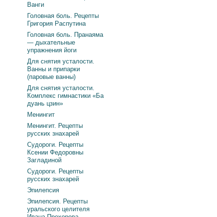
Ванги
Головная боль. Рецепты
Григория Распутина
Головная боль. Пранаяма
— дыхательные
упражнения йоги
Для снятия усталости.
Ванны и припарки
(паровые ванны)
Для снятия усталости.
Комплекс гимнастики «Ба
дуань цзин»
Менингит
Менингит. Рецепты
русских знахарей
Судороги. Рецепты
Ксении Федоровны
Загладиной
Судороги. Рецепты
русских знахарей
Эпилепсия
Эпилепсия. Рецепты
уральского целителя
Ивана Прохорова