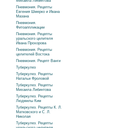
Михаила Либинтова
Пневмония. Рецепты
Евгения Шмерко и Ивана
Мазана
Пневмония.
Фитоаппликации
Пневмония. Рецепты
уральского целителя
Ивана Прохорова
Пневмония. Рецепты
целителей Востока
Пневмония. Рецепт Ванги
Туберкулез
Туберкулез. Рецепты
Натальи Фроловой
Туберкулез. Рецепты
Михаила Либинтова
Туберкулез. Рецепты
Людмилы Ким
Туберкулез. Рецепты К. Л.
Матковского и С. Л.
Николая
Туберкулез. Рецепты
уральского целителя