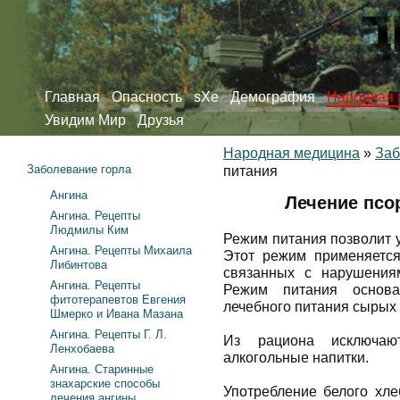
Главная
Опасность
sXe
Демография
Народная 
Увидим Мир
Друзья
Народная медицина
»
Заб
Заболевание горла
питания
Ангина
Лечение псо
Ангина. Рецепты
Людмилы Ким
Режим питания позволит у
Ангина. Рецепты Михаила
Этот режим применяется
Либинтова
связанных с нарушения
Ангина. Рецепты
Режим питания основа
фитотерапевтов Евгения
лечебного питания сырых
Шмерко и Ивана Мазана
Ангина. Рецепты Г. Л.
Из рациона исключают
Ленхобаева
алкогольные напитки.
Ангина. Старинные
знахарские способы
Употребление белого хле
лечения ангины