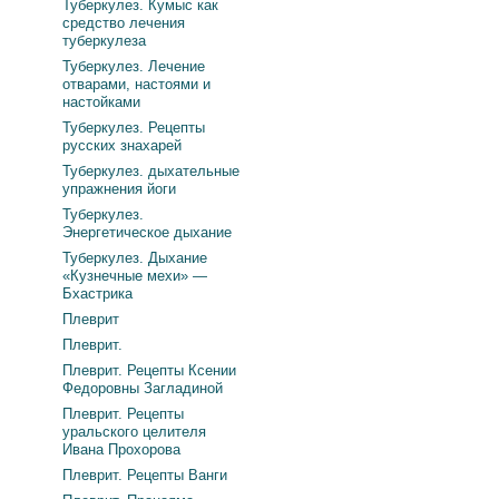
Туберкулез. Кумыс как
средство лечения
туберкулеза
Туберкулез. Лечение
отварами, настоями и
настойками
Туберкулез. Рецепты
русских знахарей
Туберкулез. дыхательные
упражнения йоги
Туберкулез.
Энергетическое дыхание
Туберкулез. Дыхание
«Кузнечные мехи» —
Бхастрика
Плеврит
Плеврит.
Плеврит. Рецепты Ксении
Федоровны Загладиной
Плеврит. Рецепты
уральского целителя
Ивана Прохорова
Плеврит. Рецепты Ванги