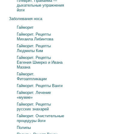
Плеврит. Пранаяма —
дыхательные упражнения
йоги
Заболевания носа
Гайморит
Гайморит. Рецепты
Михаила Либинтова
Гайморит. Рецепты
Людмилы Ким
Гайморит. Рецепты
Евгения Шмерко и Ивана
Мазана
Гайморит.
Фитоаппликации
Гайморит. Рецепты Ванги
Гайморит. Лечение
«мумие»
Гайморит. Рецепты
русских знахарей
Гайморит. Очистительные
процедуры йоги
Полипы