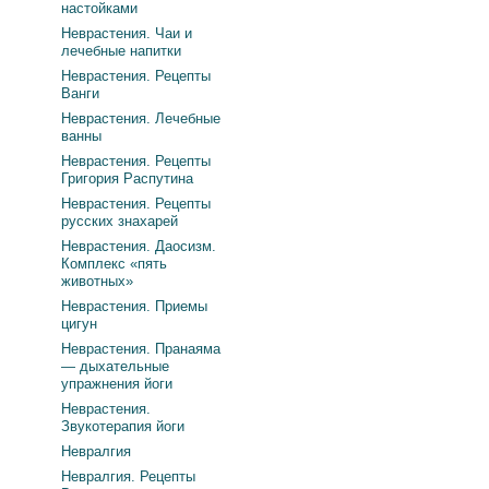
настойками
Неврастения. Чаи и
лечебные напитки
Неврастения. Рецепты
Ванги
Неврастения. Лечебные
ванны
Неврастения. Рецепты
Григория Распутина
Неврастения. Рецепты
русских знахарей
Неврастения. Даосизм.
Комплекс «пять
животных»
Неврастения. Приемы
цигун
Неврастения. Пранаяма
— дыхательные
упражнения йоги
Неврастения.
Звукотерапия йоги
Невралгия
Невралгия. Рецепты