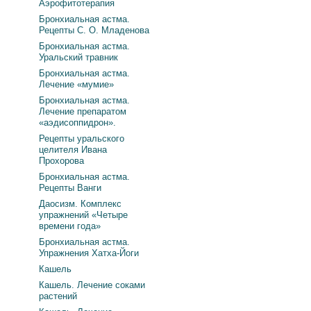
Аэрофитотерапия
Бронхиальная астма.
Рецепты С. О. Младенова
Бронхиальная астма.
Уральский травник
Бронхиальная астма.
Лечение «мумие»
Бронхиальная астма.
Лечение препаратом
«аэдисоппидрон».
Рецепты уральского
целителя Ивана
Прохорова
Бронхиальная астма.
Рецепты Ванги
Даосизм. Комплекс
упражнений «Четыре
времени года»
Бронхиальная астма.
Упражнения Хатха-Йоги
Кашель
Кашель. Лечение соками
растений