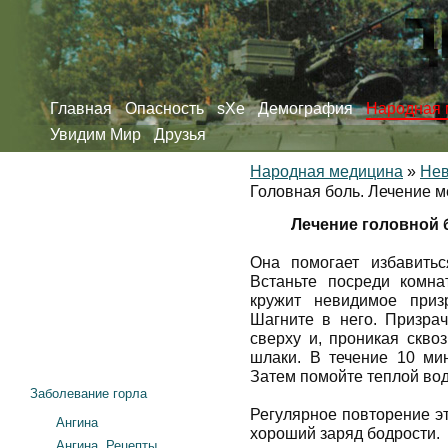
Главная
Опасность
sXe
Демография
Народная 
Увидим Мир
Друзья
Народная медицина
»
Нев
Головная боль. Лечение 
Лечение головной 
Она помогает избавитьс
Встаньте посреди комна
кружит невидимое приз
Шагните в него. Призрач
сверху и, проникая сквоз
шлаки. В течение 10 мин
Затем помойте теплой вод
Заболевание горла
Регулярное повторение э
Ангина
хороший заряд бодрости.
Ангина. Рецепты