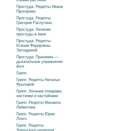
Простуда. Рецепты Ивана
Прохорова
Простуда. Рецепты
Григория Распутина
Простуда. Лечение
простуды в бане
Простуда. Рецепты
Ксении Федоровны
Загладиной
Простуда. Пранаяма —
дыхательные упражнения
йоги
Грипп
Грипп. Рецепты Натальи
Фроловой
Грипп. Лечение отварами,
настоями и настойками
Грипп. Рецепты Михаила
Либинтова
Грипп. Рецепты Юрия
Лонго
Грипп. Рецепты
Уральского целителя