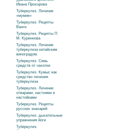
Ивана Прохорова
Туберкулез. Лечение
«мумие»
Туберкулез. Рецепты
Ванги
Туберкулез. Рецепты П.
М. Куреннова
Туберкулез. Лечение
туберкулеза китайским
виноградом.
Туберкулез. Семь
средств от чахотки
Туберкулез. Кумыс как
средство лечения
туберкулеза
Туберкулез. Лечение
отварами, настоями и
настойками
Туберкулез. Рецепты
русских знахарей
Туберкулез. дыхательные
упражнения йоги
Туберкулез.