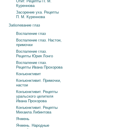
Отит. Рецепты П. М.
Куреннова
Засорение уха. Рецепты
П. М. Куреннова
Заболевание глаз
Воспаление глаз
Воспаление глаз. Настои,
примочки
Воспаление глаз.
Рецепты Юрия Лонго
Воспаление глаз.
Рецепты Ивана Прохорова
Конъюнктивит
Конъюнктивит. Примочки,
настои
Конъюнктивит. Рецепты
уральского целителя
Ивана Прохорова
Конъюнктивит. Рецепты
Михаила Либинтова
Ячмень
Ячмень. Народные