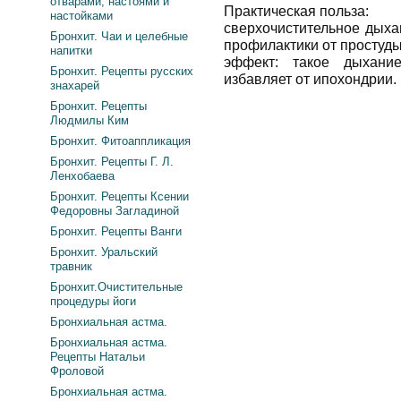
отварами, настоями и
Практическая польза:
настойками
сверхочистительное дыха
Бронхит. Чаи и целебные
профилактики от простуды
напитки
эффект: такое дыхани
Бронхит. Рецепты русских
избавляет от ипохондрии.
знахарей
Бронхит. Рецепты
Людмилы Ким
Бронхит. Фитоаппликация
Бронхит. Рецепты Г. Л.
Ленхобаева
Бронхит. Рецепты Ксении
Федоровны Загладиной
Бронхит. Рецепты Ванги
Бронхит. Уральский
травник
Бронхит.Очистительные
процедуры йоги
Бронхиальная астма.
Бронхиальная астма.
Рецепты Натальи
Фроловой
Бронхиальная астма.