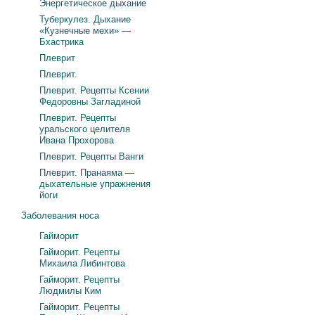
Энергетическое дыхание
Туберкулез. Дыхание
«Кузнечные мехи» —
Бхастрика
Плеврит
Плеврит.
Плеврит. Рецепты Ксении
Федоровны Загладиной
Плеврит. Рецепты
уральского целителя
Ивана Прохорова
Плеврит. Рецепты Ванги
Плеврит. Пранаяма —
дыхательные упражнения
йоги
Заболевания носа
Гайморит
Гайморит. Рецепты
Михаила Либинтова
Гайморит. Рецепты
Людмилы Ким
Гайморит. Рецепты