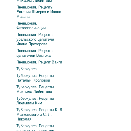
Михаила Либинтова
Пневмония. Рецепты
Евгения Шмерко и Ивана
Мазана
Пневмония.
Фитоаппликации
Пневмония. Рецепты
уральского целителя
Ивана Прохорова
Пневмония. Рецепты
целителей Востока
Пневмония. Рецепт Ванги
Туберкулез
Туберкулез. Рецепты
Натальи Фроловой
Туберкулез. Рецепты
Михаила Либинтова
Туберкулез. Рецепты
Людмилы Ким
Туберкулез. Рецепты К. Л.
Матковского и С. Л.
Николая
Туберкулез. Рецепты
уральского целителя