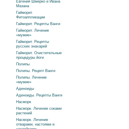
Евгения Шмерко и Ивана
Мазана
Гайморит.
Фитоаппликации
Гайморит. Рецепты Ванги
Гайморит. Лечение
«мумие»
Гайморит. Рецепты
русских знахарей
Гайморит. Очистительные
процедуры йоги
Полипы
Полипы. Рецепт Ванги
Полипы. Лечение
«мумие»
Аденоиды
Аденоиды. Рецепты Ванги
Насморк
Насморк. Лечение соками
растений
Насморк. Лечение
отварами, настоями и
настойками