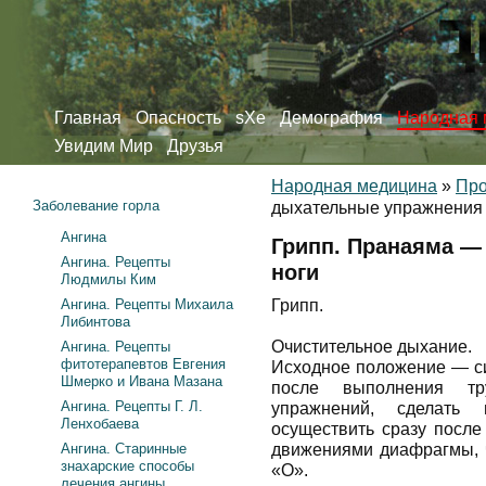
Главная
Опасность
sXe
Демография
Народная 
Увидим Мир
Друзья
Народная медицина
»
Про
Заболевание горла
дыхательные упражнения 
Ангина
Грипп. Пранаяма —
Ангина. Рецепты
ноги
Людмилы Ким
Ангина. Рецепты Михаила
Грипп.
Либинтова
Очистительное дыхание.
Ангина. Рецепты
фитотерапевтов Евгения
Исходное положение — си
Шмерко и Ивана Мазана
после выполнения т
Ангина. Рецепты Г. Л.
упражнений, сделать
Ленхобаева
осуществить сразу после
Ангина. Старинные
движениями диафрагмы, ч
знахарские способы
«О».
лечения ангины