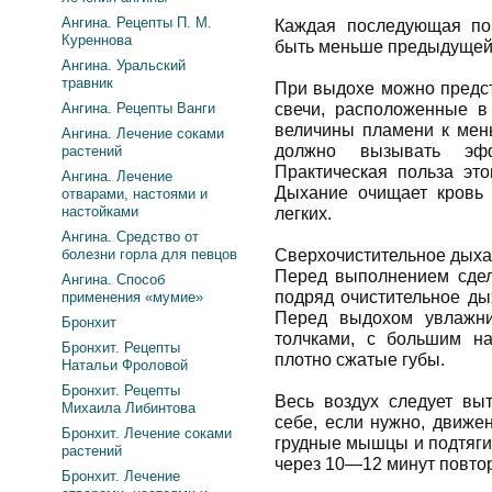
Ангина. Рецепты П. М.
Каждая последующая по
Куреннова
быть меньше предыдущей
Ангина. Уральский
травник
При выдохе можно предст
Ангина. Рецепты Ванги
свечи, расположенные в
величины пламени к мень
Ангина. Лечение соками
должно вызывать эфф
растений
Практическая польза это
Ангина. Лечение
Дыхание очищает кровь 
отварами, настоями и
настойками
легких.
Ангина. Средство от
болезни горла для певцов
Сверхочистительное дыха
Перед выполнением сдел
Ангина. Способ
подряд очистительное ды
применения «мумие»
Перед выдохом увлажни
Бронхит
толчками, с большим на
Бронхит. Рецепты
плотно сжатые губы.
Натальи Фроловой
Бронхит. Рецепты
Весь воздух следует выт
Михаила Либинтова
себе, если нужно, движе
Бронхит. Лечение соками
грудные мышцы и подтяги
растений
через 10—12 минут повтор
Бронхит. Лечение