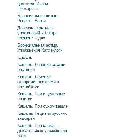
целителя Ивана
Прохорова
Бронхиальная астма.
Рецепты Ванги
Даосизм. Комплекс
упражнений «Четыре
времени года»
Бронхиальная астма.
Упражнения Хатха-Йоги
Кашель
Кашель. Лечение соками
растений
Кашель. Лечение
отварами, настоями и
настойками
Кашель. Чаи и целебные
напитки
Кашель. При сухом кашле
Кашель. Рецепты русских
знахарей
Кашель. Пранаяма —
дыхательные упражнения
йоги