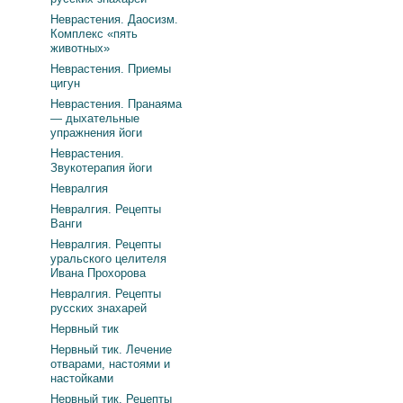
Неврастения. Даосизм.
Комплекс «пять
животных»
Неврастения. Приемы
цигун
Неврастения. Пранаяма
— дыхательные
упражнения йоги
Неврастения.
Звукотерапия йоги
Невралгия
Невралгия. Рецепты
Ванги
Невралгия. Рецепты
уральского целителя
Ивана Прохорова
Невралгия. Рецепты
русских знахарей
Нервный тик
Нервный тик. Лечение
отварами, настоями и
настойками
Нервный тик. Рецепты