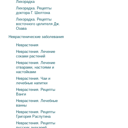
Лихорадка
Лихорадка. Рецепты
доктора Г. Шелтона
Лихорадка. Рецепты
восточного целителя Дж.
Озава
Неврастенические заболевания
Неврастения
Неврастения. Лечение
соками растений
Неврастения. Лечение
отварами, настоями и
настойками
Неврастения. Чаи и
лечебные напитки
Неврастения. Рецепты
Ванги
Неврастения. Лечебные
ванны
Неврастения. Рецепты
Григория Распутина
Неврастения. Рецепты
русских знахарей