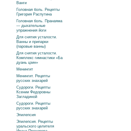
Ванги
Головная боль. Рецепты
Григория Распутина
Головная боль. Пранаяма
— дыхательные
упражнения йоги
Для снятия усталости.
Ванны и припарки
(паровые ванны)
Для снятия усталости.
Комплекс гимнастики «Ба
дуань цзин»
Менингит
Менингит. Рецепты
русских знахарей
Судороги. Рецепты
Ксении Федоровны
Загладиной
Судороги. Рецепты
русских знахарей
Эпилепсия
Эпилепсия. Рецепты
уральского целителя
Ивана Прохорова