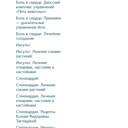
Боль в сердце. Даосский
комплекс упражнений
«Пять животных»
Боль в сердце. Пранаяма
— дыхательные
упражнения йоги
Боль в сердце. Лечебное
голодание
Инсульт
Инсульт. Лечение соками
растений
Инсульт. Лечение
отварами, настоями и
настойками
Стенокардия
Стенокардия. Лечение
соками растений
Стенокардия. Лечение
отварами, настоями и
настойками
Стенокардия. Рецепты
Ксении Федоровны
Загладиной
Стенокардия. Рецепты