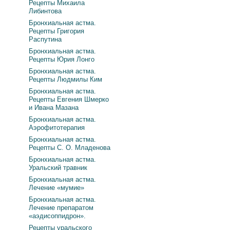
Рецепты Михаила
Либинтова
Бронхиальная астма.
Рецепты Григория
Распутина
Бронхиальная астма.
Рецепты Юрия Лонго
Бронхиальная астма.
Рецепты Людмилы Ким
Бронхиальная астма.
Рецепты Евгения Шмерко
и Ивана Мазана
Бронхиальная астма.
Аэрофитотерапия
Бронхиальная астма.
Рецепты С. О. Младенова
Бронхиальная астма.
Уральский травник
Бронхиальная астма.
Лечение «мумие»
Бронхиальная астма.
Лечение препаратом
«аэдисоппидрон».
Рецепты уральского