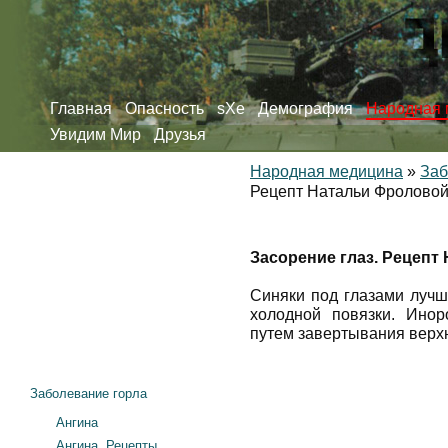
Главная
Опасность
sXe
Демография
Народная 
Увидим Мир
Друзья
Народная медицина
»
Заб
Рецепт Натальи Фролово
Засорение глаз. Рецепт
Синяки под глазами лучш
холодной повязки. Ино
путем завертывания верхн
Заболевание горла
Ангина
Ангина. Рецепты