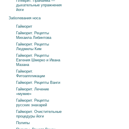
Плеврит. Пранаяма —
дыхательные упражнения
йоги
Заболевания носа
Гайморит
Гайморит. Рецепты
Михаила Либинтова
Гайморит. Рецепты
Людмилы Ким
Гайморит. Рецепты
Евгения Шмерко и Ивана
Мазана
Гайморит.
Фитоаппликации
Гайморит. Рецепты Ванги
Гайморит. Лечение
«мумие»
Гайморит. Рецепты
русских знахарей
Гайморит. Очистительные
процедуры йоги
Полипы