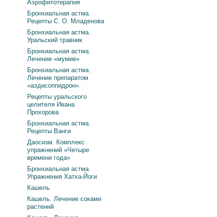
Аэрофитотерапия
Бронхиальная астма.
Рецепты С. О. Младенова
Бронхиальная астма.
Уральский травник
Бронхиальная астма.
Лечение «мумие»
Бронхиальная астма.
Лечение препаратом
«аэдисоппидрон».
Рецепты уральского
целителя Ивана
Прохорова
Бронхиальная астма.
Рецепты Ванги
Даосизм. Комплекс
упражнений «Четыре
времени года»
Бронхиальная астма.
Упражнения Хатха-Йоги
Кашель
Кашель. Лечение соками
растений