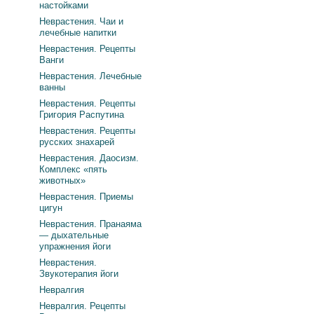
настойками
Неврастения. Чаи и
лечебные напитки
Неврастения. Рецепты
Ванги
Неврастения. Лечебные
ванны
Неврастения. Рецепты
Григория Распутина
Неврастения. Рецепты
русских знахарей
Неврастения. Даосизм.
Комплекс «пять
животных»
Неврастения. Приемы
цигун
Неврастения. Пранаяма
— дыхательные
упражнения йоги
Неврастения.
Звукотерапия йоги
Невралгия
Невралгия. Рецепты