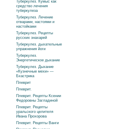
Туберкулез. Кумыс как
средство лечения
туберкулеза
Туберкулез. Лечение
отварами, настоями и
настойками
Туберкулез. Рецепты
русских знахарей
Туберкулез. дыхательные
упражнения йоги
Туберкулез.
Энергетическое дыхание
Туберкулез. Дыхание
«Кузнечные мехи» —
Бхастрика
Плеврит
Плеврит.
Плеврит. Рецепты Ксении
Федоровны Загладиной
Плеврит. Рецепты
уральского целителя
Ивана Прохорова
Плеврит. Рецепты Ванги