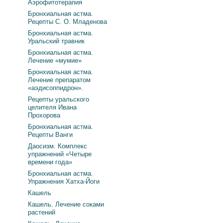
Аэрофитотерапия
Бронхиальная астма.
Рецепты С. О. Младенова
Бронхиальная астма.
Уральский травник
Бронхиальная астма.
Лечение «мумие»
Бронхиальная астма.
Лечение препаратом
«аэдисоппидрон».
Рецепты уральского
целителя Ивана
Прохорова
Бронхиальная астма.
Рецепты Ванги
Даосизм. Комплекс
упражнений «Четыре
времени года»
Бронхиальная астма.
Упражнения Хатха-Йоги
Кашель
Кашель. Лечение соками
растений