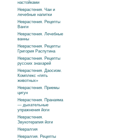
настойками
Неврастения. Чаи и
лечебные напитки
Неврастения. Рецепты
Ванги
Неврастения. Лечебные
ванны
Неврастения. Рецепты
Григория Распутина
Неврастения. Рецепты
русских знахарей
Неврастения. Даосизм.
Комплекс «пять
животных»
Неврастения. Приемы
цигун
Неврастения. Пранаяма
— дыхательные
упражнения йоги
Неврастения.
Звукотерапия йоги
Невралгия
Невралгия. Рецепты