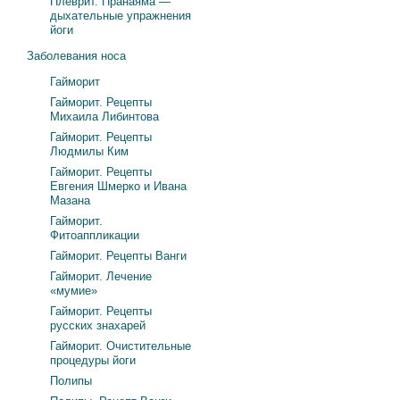
Плеврит. Пранаяма —
дыхательные упражнения
йоги
Заболевания носа
Гайморит
Гайморит. Рецепты
Михаила Либинтова
Гайморит. Рецепты
Людмилы Ким
Гайморит. Рецепты
Евгения Шмерко и Ивана
Мазана
Гайморит.
Фитоаппликации
Гайморит. Рецепты Ванги
Гайморит. Лечение
«мумие»
Гайморит. Рецепты
русских знахарей
Гайморит. Очистительные
процедуры йоги
Полипы