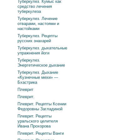
Туберкулез. Кумыс как
средство лечения
туберкулеза
Туберкулез. Лечение
отварами, настоями и
настойками
Туберкулез. Рецепты
русских знахарей
Туберкулез. дыхательные
упражнения йоги
Туберкулез.
Энергетическое дыхание
Туберкулез. Дыхание
«Кузнечные мехи» —
Бхастрика
Плеврит
Плеврит.
Плеврит. Рецепты Ксении
Федоровны Загладиной
Плеврит. Рецепты
уральского целителя
Ивана Прохорова
Плеврит. Рецепты Ванги