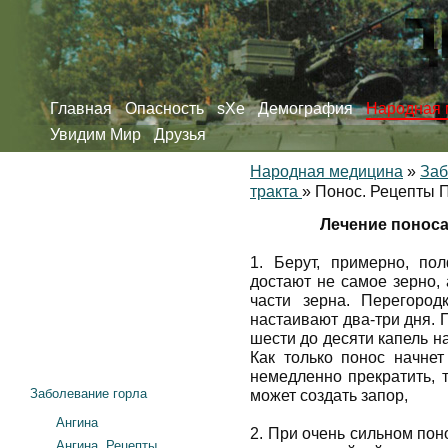
Главная
Опасность
sXe
Демография
Народная 
Увидим Мир
Друзья
Народная медицина
»
Заб
тракта
»
Понос. Рецепты П
Лечение поноса
1. Берут, примерно, по
достают не самое зерно,
части зерна. Перегород
настаивают два-три дня. 
шести до десяти капель 
Как только понос начнет
немедленно прекратить, т
Заболевание горла
может создать запор,
Ангина
2. При очень сильном пон
Ангина. Рецепты