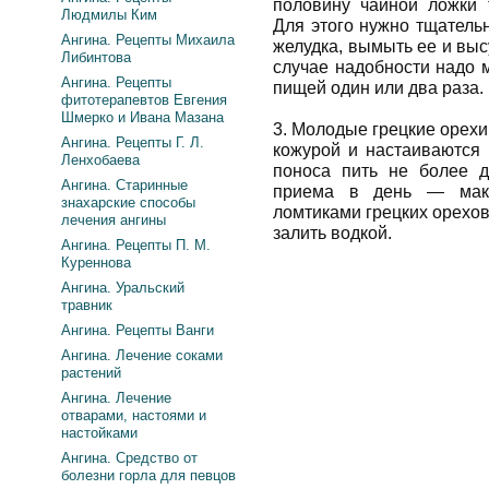
половину чайной ложки 
Людмилы Ким
Для этого нужно тщатель
Ангина. Рецепты Михаила
желудка, вымыть ее и выс
Либинтова
случае надобности надо м
Ангина. Рецепты
пищей один или два раза.
фитотерапевтов Евгения
Шмерко и Ивана Мазана
3. Молодые грецкие орехи
Ангина. Рецепты Г. Л.
кожурой и настаиваются 
Ленхобаева
поноса пить не более д
Ангина. Старинные
приема в день — макс
знахарские способы
ломтиками грецких орехов
лечения ангины
залить водкой.
Ангина. Рецепты П. М.
Куреннова
Ангина. Уральский
травник
Ангина. Рецепты Ванги
Ангина. Лечение соками
растений
Ангина. Лечение
отварами, настоями и
настойками
Ангина. Средство от
болезни горла для певцов