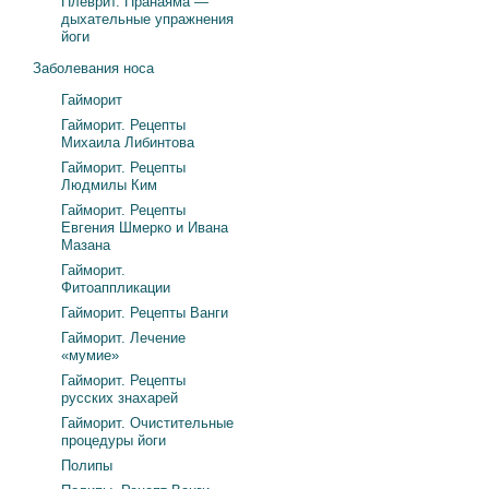
Плеврит. Пранаяма —
дыхательные упражнения
йоги
Заболевания носа
Гайморит
Гайморит. Рецепты
Михаила Либинтова
Гайморит. Рецепты
Людмилы Ким
Гайморит. Рецепты
Евгения Шмерко и Ивана
Мазана
Гайморит.
Фитоаппликации
Гайморит. Рецепты Ванги
Гайморит. Лечение
«мумие»
Гайморит. Рецепты
русских знахарей
Гайморит. Очистительные
процедуры йоги
Полипы