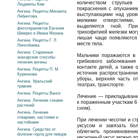
количеством струпьев
Людмилы Ким
покраснения с опуханием
Ангина. Рецепты Михаила
выступающими над уров
Либинтова
мелкими отверстиями
Ангина. Рецепты
выделяется гной. Пр
фитотерапевтов Евгения
трихофитией железки мог
Шмерко и Ивана Мазана
лишая чаще появляются
Ангина. Рецепты Г. Л.
месте тела.
Ленхобаева
Ангина. Старинные
Мальчики поражаются в 
знахарские способы
грибкового заболевания
лечения ангины
контакте детей, а также 
Ангина. Рецепты П. М.
источник распространен
Куреннова
уборы, верхняя часть о
Ангина. Уральский
театрах, транспорте.
травник
Ангина. Рецепты Ванги
Лечение — прикладывание
Ангина. Лечение соками
к пораженным участкам 6 
растений
сном).
Ангина. Лечение
отварами, настоями и
При лечении чесотки и с
настойками
уксусом и завязать бо
Ангина. Средство от
облегчить проникновен
болезни горла для певцов
чесночный уксус можно до