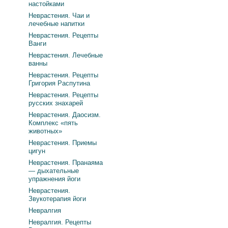
настойками
Неврастения. Чаи и
лечебные напитки
Неврастения. Рецепты
Ванги
Неврастения. Лечебные
ванны
Неврастения. Рецепты
Григория Распутина
Неврастения. Рецепты
русских знахарей
Неврастения. Даосизм.
Комплекс «пять
животных»
Неврастения. Приемы
цигун
Неврастения. Пранаяма
— дыхательные
упражнения йоги
Неврастения.
Звукотерапия йоги
Невралгия
Невралгия. Рецепты