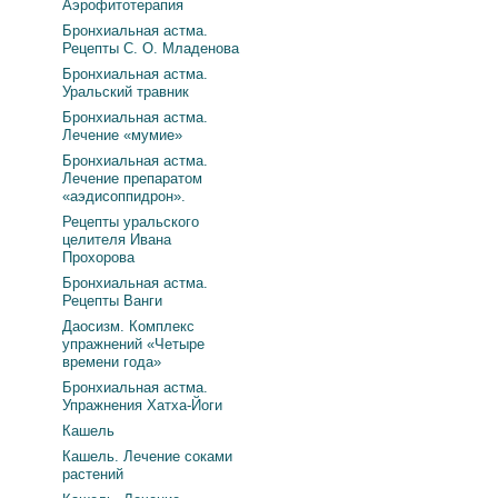
Аэрофитотерапия
Бронхиальная астма.
Рецепты С. О. Младенова
Бронхиальная астма.
Уральский травник
Бронхиальная астма.
Лечение «мумие»
Бронхиальная астма.
Лечение препаратом
«аэдисоппидрон».
Рецепты уральского
целителя Ивана
Прохорова
Бронхиальная астма.
Рецепты Ванги
Даосизм. Комплекс
упражнений «Четыре
времени года»
Бронхиальная астма.
Упражнения Хатха-Йоги
Кашель
Кашель. Лечение соками
растений