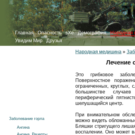
Главная
Опасность
sXe
Демография
Народная 
Увидим Мир
Друзья
Народная медицина
»
Заб
Лечение 
Это грибковое забол
Поверхностное поражен
ограниченных, круглых, 
большинстве случае
периферический пятнисто
шелушащийся центр.
При внимательном обсле
Заболевание горла
можно видеть обломанные
Бляшки стригущего лишая
Ангина
воспалении. Оно может в
Ангина. Рецепты