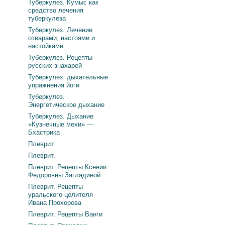
Туберкулез. Кумыс как
средство лечения
туберкулеза
Туберкулез. Лечение
отварами, настоями и
настойками
Туберкулез. Рецепты
русских знахарей
Туберкулез. дыхательные
упражнения йоги
Туберкулез.
Энергетическое дыхание
Туберкулез. Дыхание
«Кузнечные мехи» —
Бхастрика
Плеврит
Плеврит.
Плеврит. Рецепты Ксении
Федоровны Загладиной
Плеврит. Рецепты
уральского целителя
Ивана Прохорова
Плеврит. Рецепты Ванги