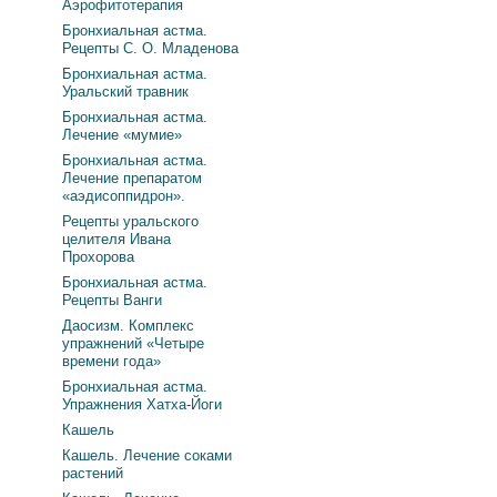
Аэрофитотерапия
Бронхиальная астма.
Рецепты С. О. Младенова
Бронхиальная астма.
Уральский травник
Бронхиальная астма.
Лечение «мумие»
Бронхиальная астма.
Лечение препаратом
«аэдисоппидрон».
Рецепты уральского
целителя Ивана
Прохорова
Бронхиальная астма.
Рецепты Ванги
Даосизм. Комплекс
упражнений «Четыре
времени года»
Бронхиальная астма.
Упражнения Хатха-Йоги
Кашель
Кашель. Лечение соками
растений