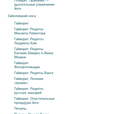
Плеврит. Пранаяма —
дыхательные упражнения
йоги
Заболевания носа
Гайморит
Гайморит. Рецепты
Михаила Либинтова
Гайморит. Рецепты
Людмилы Ким
Гайморит. Рецепты
Евгения Шмерко и Ивана
Мазана
Гайморит.
Фитоаппликации
Гайморит. Рецепты Ванги
Гайморит. Лечение
«мумие»
Гайморит. Рецепты
русских знахарей
Гайморит. Очистительные
процедуры йоги
Полипы