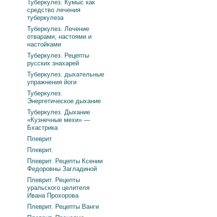
Туберкулез. Кумыс как
средство лечения
туберкулеза
Туберкулез. Лечение
отварами, настоями и
настойками
Туберкулез. Рецепты
русских знахарей
Туберкулез. дыхательные
упражнения йоги
Туберкулез.
Энергетическое дыхание
Туберкулез. Дыхание
«Кузнечные мехи» —
Бхастрика
Плеврит
Плеврит.
Плеврит. Рецепты Ксении
Федоровны Загладиной
Плеврит. Рецепты
уральского целителя
Ивана Прохорова
Плеврит. Рецепты Ванги