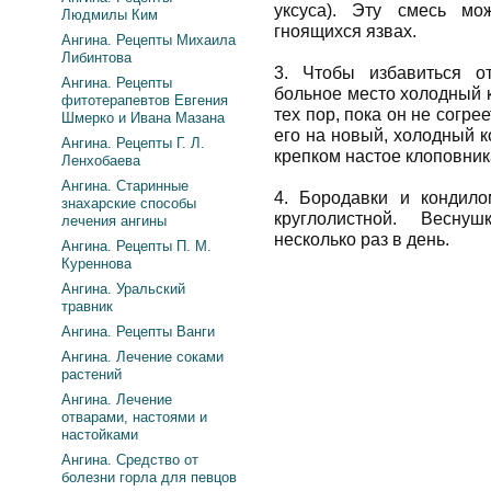
уксуса). Эту смесь мо
Людмилы Ким
гноящихся язвах.
Ангина. Рецепты Михаила
Либинтова
3. Чтобы избавиться о
Ангина. Рецепты
больное место холодный к
фитотерапевтов Евгения
тех пор, пока он не согре
Шмерко и Ивана Мазана
его на новый, холодный к
Ангина. Рецепты Г. Л.
крепком настое клоповник
Ленхобаева
Ангина. Старинные
4. Бородавки и кондил
знахарские способы
круглолистной. Весну
лечения ангины
несколько раз в день.
Ангина. Рецепты П. М.
Куреннова
Ангина. Уральский
травник
Ангина. Рецепты Ванги
Ангина. Лечение соками
растений
Ангина. Лечение
отварами, настоями и
настойками
Ангина. Средство от
болезни горла для певцов