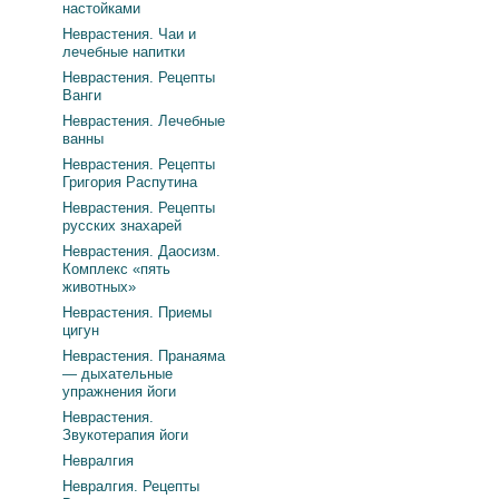
настойками
Неврастения. Чаи и
лечебные напитки
Неврастения. Рецепты
Ванги
Неврастения. Лечебные
ванны
Неврастения. Рецепты
Григория Распутина
Неврастения. Рецепты
русских знахарей
Неврастения. Даосизм.
Комплекс «пять
животных»
Неврастения. Приемы
цигун
Неврастения. Пранаяма
— дыхательные
упражнения йоги
Неврастения.
Звукотерапия йоги
Невралгия
Невралгия. Рецепты