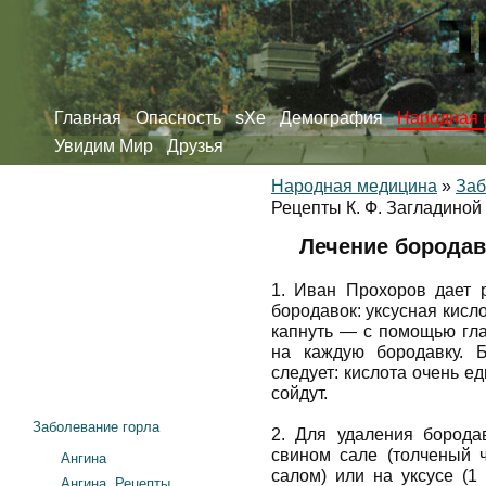
Главная
Опасность
sXe
Демография
Народная 
Увидим Мир
Друзья
Народная медицина
»
Заб
Рецепты К. Ф. Загладиной
Лечение бородав
1. Иван Прохоров дает 
бородавок: уксусная кисл
капнуть — с помощью гла
на каждую бородавку. 
следует: кислота очень е
сойдут.
Заболевание горла
2. Для удаления борода
свином сале (толченый 
Ангина
салом) или на уксусе (1
Ангина. Рецепты