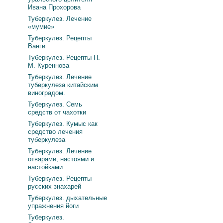
Ивана Прохорова
Туберкулез. Лечение
«мумие»
Туберкулез. Рецепты
Ванги
Туберкулез. Рецепты П.
М. Куреннова
Туберкулез. Лечение
туберкулеза китайским
виноградом.
Туберкулез. Семь
средств от чахотки
Туберкулез. Кумыс как
средство лечения
туберкулеза
Туберкулез. Лечение
отварами, настоями и
настойками
Туберкулез. Рецепты
русских знахарей
Туберкулез. дыхательные
упражнения йоги
Туберкулез.