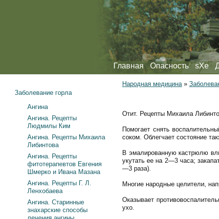
Главная
Опасность
sXe
Народная медицина
»
Заболева
Заболевание горла
Ангина
Отит. Рецепты Михаила Либинт
Ангина. Рецепты
Людмилы Ким
Помогает снять воспалительны
Ангина. Рецепты Михаила
соком. Облегчает состояние так
Либинтова
В эмалированную кастрюлю влит
Ангина. Рецепты
укутать ее на 2—3 часа; закапа
фитотерапевтов Евгения
—3 раза).
Шмерко и Ивана Мазана
Ангина. Рецепты Г. Л.
Многие народные целители, нап
Ленхобаева
Оказывает противовоспалительн
Ангина. Старинные
ухо.
знахарские способы
лечения ангины