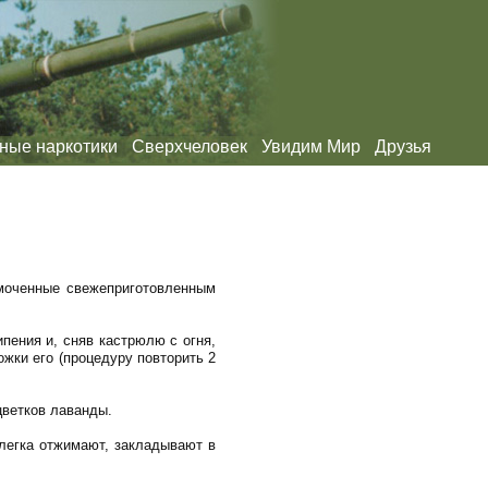
ные наркотики
Сверхчеловек
Увидим Мир
Друзья
смоченные свежеприготовленным
пения и, сняв кастрюлю с огня,
ожки его (процедуру повторить 2
цветков лаванды.
слегка отжимают, закладывают в