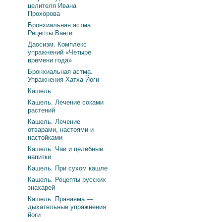
целителя Ивана
Прохорова
Бронхиальная астма.
Рецепты Ванги
Даосизм. Комплекс
упражнений «Четыре
времени года»
Бронхиальная астма.
Упражнения Хатха-Йоги
Кашель
Кашель. Лечение соками
растений
Кашель. Лечение
отварами, настоями и
настойками
Кашель. Чаи и целебные
напитки
Кашель. При сухом кашле
Кашель. Рецепты русских
знахарей
Кашель. Пранаяма —
дыхательные упражнения
йоги