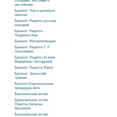
отварами, настоями и
настойками
Бронхит. Чаи и целебные
напитки
Бронхит. Рецепты русских
знахарей
Бронхит. Рецепты
Людмилы Ким
Бронхит. Фитоаппликация
Бронхит. Рецепты Г. Л.
Ленхобаева
Бронхит. Рецепты Ксении
Федоровны Загладиной
Бронхит. Рецепты Ванги
Бронхит. Уральский
травник
Бронхит.Очистительные
процедуры йоги
Бронхиальная астма.
Бронхиальная астма.
Рецепты Натальи
Фроловой
Бронхиальная астма.