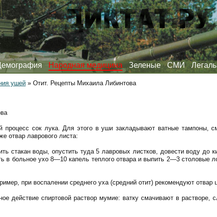
Демография
Народная медицина
Зеленые
СМИ
Легаль
ния ушей
»
Отит. Рецепты Михаила Либинтова
ова
й процесс сок лука. Для этого в уши закладывают ватные тампоны, 
же отвар лаврового листа:
ь стакан воды, опустить туда 5 лавровых листков, довести воду до ки
ть в больное ухо 8—10 капель теплого отвара и выпить 2—3 столовые л
ример, при воспалении среднего уха (средний отит) рекомендуют отвар 
ое действие спиртовой раствор мумие: ватку смачивают в растворе, 