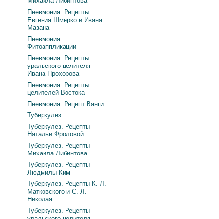
Михаила Либинтова
Пневмония. Рецепты
Евгения Шмерко и Ивана
Мазана
Пневмония.
Фитоаппликации
Пневмония. Рецепты
уральского целителя
Ивана Прохорова
Пневмония. Рецепты
целителей Востока
Пневмония. Рецепт Ванги
Туберкулез
Туберкулез. Рецепты
Натальи Фроловой
Туберкулез. Рецепты
Михаила Либинтова
Туберкулез. Рецепты
Людмилы Ким
Туберкулез. Рецепты К. Л.
Матковского и С. Л.
Николая
Туберкулез. Рецепты
уральского целителя