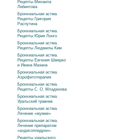
Рецепты Михаила
Либинтова
Бронхиальная астма.
Рецепты Григория
Распутина
Бронхиальная астма.
Рецепты Юрия Лонго
Бронхиальная астма.
Рецепты Людмилы Ким
Бронхиальная астма.
Рецепты Евгения Шмерко
и Ивана Мазана
Бронхиальная астма.
Аэрофитотерапия
Бронхиальная астма.
Рецепты С. О. Младенова
Бронхиальная астма.
Уральский травник
Бронхиальная астма.
Лечение «мумие»
Бронхиальная астма.
Лечение препаратом
«аэдисоппидрон».
Рецепты уральского