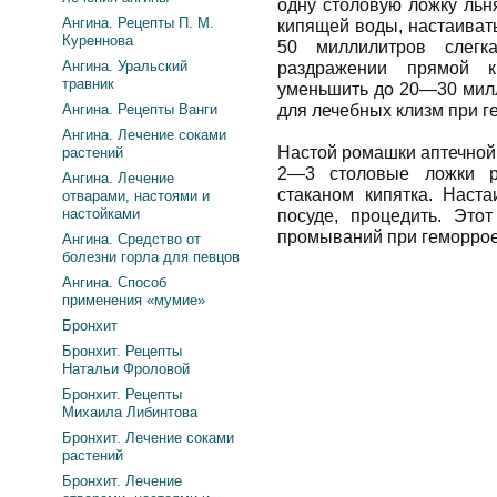
одну столовую ложку льн
Ангина. Рецепты П. М.
кипящей воды, настаивать
Куреннова
50 миллилитров слегк
Ангина. Уральский
раздражении прямой 
травник
уменьшить до 20—30 милл
Ангина. Рецепты Ванги
для лечебных клизм при г
Ангина. Лечение соками
Настой ромашки аптечной
растений
2—3 столовые ложки р
Ангина. Лечение
стаканом кипятка. Наст
отварами, настоями и
настойками
посуде, процедить. Это
промываний при геморрое
Ангина. Средство от
болезни горла для певцов
Ангина. Способ
применения «мумие»
Бронхит
Бронхит. Рецепты
Натальи Фроловой
Бронхит. Рецепты
Михаила Либинтова
Бронхит. Лечение соками
растений
Бронхит. Лечение