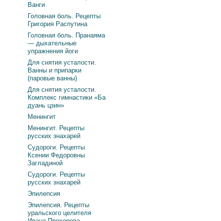
Ванги
Головная боль. Рецепты
Григория Распутина
Головная боль. Пранаяма
— дыхательные
упражнения йоги
Для снятия усталости.
Ванны и припарки
(паровые ванны)
Для снятия усталости.
Комплекс гимнастики «Ба
дуань цзин»
Менингит
Менингит. Рецепты
русских знахарей
Судороги. Рецепты
Ксении Федоровны
Загладиной
Судороги. Рецепты
русских знахарей
Эпилепсия
Эпилепсия. Рецепты
уральского целителя
Ивана Прохорова