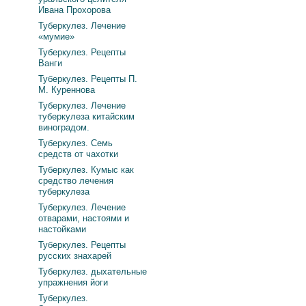
Ивана Прохорова
Туберкулез. Лечение
«мумие»
Туберкулез. Рецепты
Ванги
Туберкулез. Рецепты П.
М. Куреннова
Туберкулез. Лечение
туберкулеза китайским
виноградом.
Туберкулез. Семь
средств от чахотки
Туберкулез. Кумыс как
средство лечения
туберкулеза
Туберкулез. Лечение
отварами, настоями и
настойками
Туберкулез. Рецепты
русских знахарей
Туберкулез. дыхательные
упражнения йоги
Туберкулез.