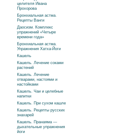
целителя Ивана
Прохорова
Бронхиальная астма.
Рецепты Ванги
Даосизм. Комплекс
упражнений «Четыре
времени года»
Бронхиальная астма.
Упражнения Хатха-Йоги
Кашель
Кашель. Лечение соками
растений
Кашель. Лечение
отварами, настоями и
настойками
Кашель. Чаи и целебные
напитки
Кашель. При сухом кашле
Кашель. Рецепты русских
знахарей
Кашель. Пранаяма —
дыхательные упражнения
йоги