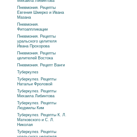
Михаила Либинтова
Пневмония. Рецепты
Евгения Шмерко и Ивана
Мазана
Пневмония.
Фитоаппликации
Пневмония. Рецепты
уральского целителя
Ивана Прохорова
Пневмония. Рецепты
целителей Востока
Пневмония. Рецепт Ванги
Туберкулез
Туберкулез. Рецепты
Натальи Фроловой
Туберкулез. Рецепты
Михаила Либинтова
Туберкулез. Рецепты
Людмилы Ким
Туберкулез. Рецепты К. Л.
Матковского и С. Л.
Николая
Туберкулез. Рецепты
уральского целителя