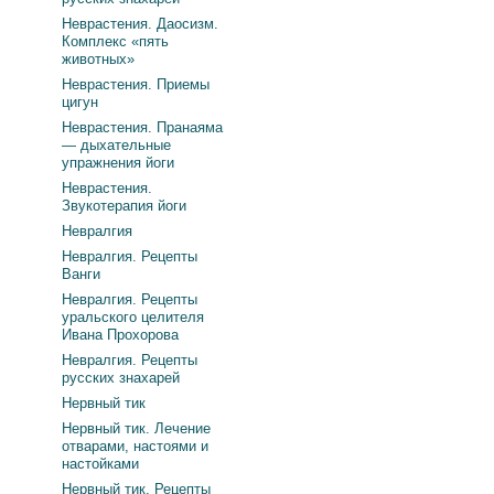
Неврастения. Даосизм.
Комплекс «пять
животных»
Неврастения. Приемы
цигун
Неврастения. Пранаяма
— дыхательные
упражнения йоги
Неврастения.
Звукотерапия йоги
Невралгия
Невралгия. Рецепты
Ванги
Невралгия. Рецепты
уральского целителя
Ивана Прохорова
Невралгия. Рецепты
русских знахарей
Нервный тик
Нервный тик. Лечение
отварами, настоями и
настойками
Нервный тик. Рецепты