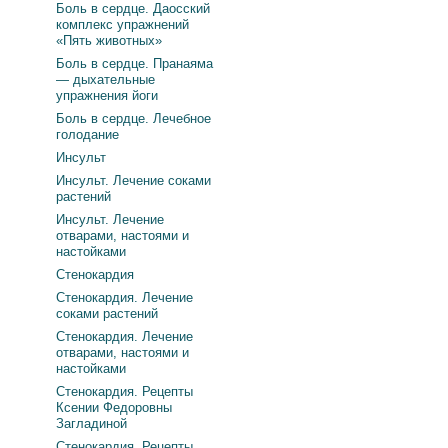
Боль в сердце. Даосский
комплекс упражнений
«Пять животных»
Боль в сердце. Пранаяма
— дыхательные
упражнения йоги
Боль в сердце. Лечебное
голодание
Инсульт
Инсульт. Лечение соками
растений
Инсульт. Лечение
отварами, настоями и
настойками
Стенокардия
Стенокардия. Лечение
соками растений
Стенокардия. Лечение
отварами, настоями и
настойками
Стенокардия. Рецепты
Ксении Федоровны
Загладиной
Стенокардия. Рецепты