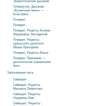
Энергетическое дыхание
Туберкулез. Дыхание
«Кузнечные мехи» —
Бхастрика
Плеврит
Плеврит.
Плеврит. Рецепты Ксении
Федоровны Загладиной
Плеврит. Рецепты
уральского целителя
Ивана Прохорова
Плеврит. Рецепты Ванги
Плеврит. Пранаяма —
дыхательные упражнения
йоги
Заболевания носа
Гайморит
Гайморит. Рецепты
Михаила Либинтова
Гайморит. Рецепты
Людмилы Ким
Гайморит. Рецепты