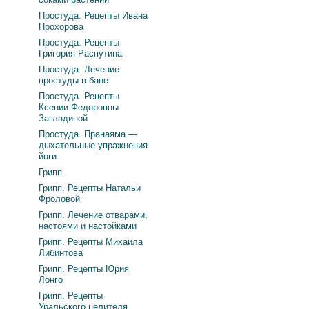
Простуда. Рецепты Ивана
Прохорова
Простуда. Рецепты
Григория Распутина
Простуда. Лечение
простуды в бане
Простуда. Рецепты
Ксении Федоровны
Загладиной
Простуда. Пранаяма —
дыхательные упражнения
йоги
Грипп
Грипп. Рецепты Натальи
Фроловой
Грипп. Лечение отварами,
настоями и настойками
Грипп. Рецепты Михаила
Либинтова
Грипп. Рецепты Юрия
Лонго
Грипп. Рецепты
Уральского целителя