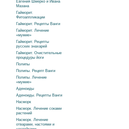
Евгения Шмерко и Ивана
Мазана
Гайморит.
Фитоаппликации
Гайморит. Рецепты Ванги
Гайморит. Лечение
«мумие»
Гайморит. Рецепты
русских знахарей
Гайморит. Очистительные
процедуры йоги
Полипы
Полипы. Рецепт Ванги
Полипы. Лечение
«мумие»
Аденоиды
Аденоиды. Рецепты Ванги
Насморк
Насморк. Лечение соками
растений
Насморк. Лечение
отварами, настоями и
настойками