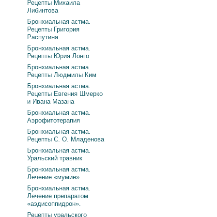
Рецепты Михаила
Либинтова
Бронхиальная астма.
Рецепты Григория
Распутина
Бронхиальная астма.
Рецепты Юрия Лонго
Бронхиальная астма.
Рецепты Людмилы Ким
Бронхиальная астма.
Рецепты Евгения Шмерко
и Ивана Мазана
Бронхиальная астма.
Аэрофитотерапия
Бронхиальная астма.
Рецепты С. О. Младенова
Бронхиальная астма.
Уральский травник
Бронхиальная астма.
Лечение «мумие»
Бронхиальная астма.
Лечение препаратом
«аэдисоппидрон».
Рецепты уральского