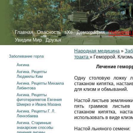
Главная
Опасность
sXe
Демография
Народная 
Увидим Мир
Друзья
Народная медицина
»
Заб
Заболевание горла
тракта
»
Геморрой. Клизм
Ангина
Лечение гемор
Ангина. Рецепты
Людмилы Ким
Одну столовую ложку л
Ангина. Рецепты Михаила
стаканом кипятка, настаи
Либинтова
для клизм и обмываний.
Ангина. Рецепты
фитотерапевтов Евгения
Настой листьев земляники
Шмерко и Ивана Мазана
пять граммов листьев
Ангина. Рецепты Г. Л.
стаканом кипятка, наст
Ленхобаева
использовать в виде клиз
Ангина. Старинные
знахарские способы
Настой льняного семени:
лечения ангины