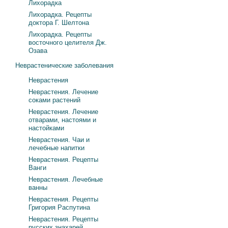
Лихорадка
Лихорадка. Рецепты
доктора Г. Шелтона
Лихорадка. Рецепты
восточного целителя Дж.
Озава
Неврастенические заболевания
Неврастения
Неврастения. Лечение
соками растений
Неврастения. Лечение
отварами, настоями и
настойками
Неврастения. Чаи и
лечебные напитки
Неврастения. Рецепты
Ванги
Неврастения. Лечебные
ванны
Неврастения. Рецепты
Григория Распутина
Неврастения. Рецепты
русских знахарей