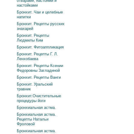
отварами, настоями и
настойками
Бронхит. Чаи и целебные
напитки
Бронхит. Рецепты русских
знахарей
Бронхит. Рецепты
Людмилы Ким
Бронхит. Фитоаппликация
Бронхит. Рецепты Г. Л.
Ленхобаева
Бронхит. Рецепты Ксении
Федоровны Загладиной
Бронхит. Рецепты Ванги
Бронхит. Уральский
травник
Бронхит.Очистительные
процедуры йоги
Бронхиальная астма.
Бронхиальная астма.
Рецепты Натальи
Фроловой
Бронхиальная астма.