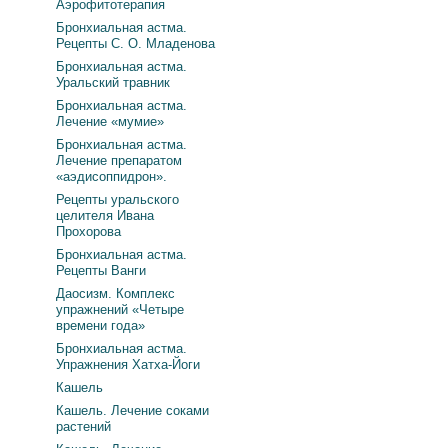
Аэрофитотерапия
Бронхиальная астма.
Рецепты С. О. Младенова
Бронхиальная астма.
Уральский травник
Бронхиальная астма.
Лечение «мумие»
Бронхиальная астма.
Лечение препаратом
«аэдисоппидрон».
Рецепты уральского
целителя Ивана
Прохорова
Бронхиальная астма.
Рецепты Ванги
Даосизм. Комплекс
упражнений «Четыре
времени года»
Бронхиальная астма.
Упражнения Хатха-Йоги
Кашель
Кашель. Лечение соками
растений