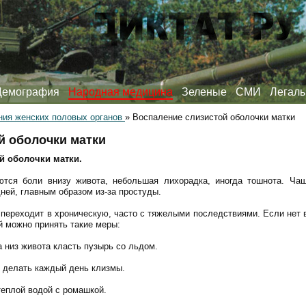
Демография
Народная медицина
Зеленые
СМИ
Легаль
ния женских половых органов
»
Воспаление слизистой оболочки матки
й оболочки матки
й оболочки матки.
ются боли внизу живота, небольшая лихорадка, иногда тошнота. Чащ
ней, главным образом из-за простуды.
а переходит в хроническую, часто с тяжелыми последствиями. Если нет 
й можно принять такие меры:
а низ живота класть пузырь со льдом.
и делать каждый день клизмы.
теплой водой с ромашкой.