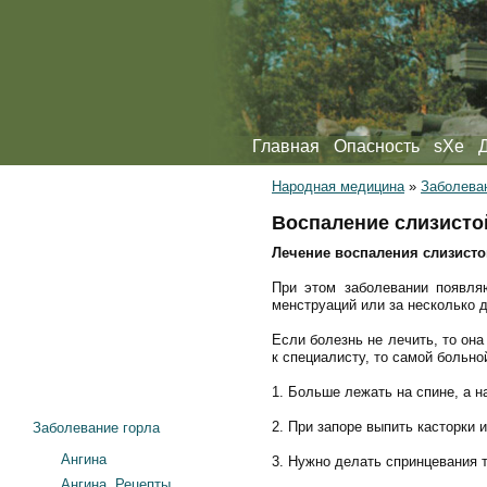
Главная
Опасность
sXe
Народная медицина
»
Заболева
Воспаление слизисто
Лечение воспаления слизисто
При этом заболевании появля
менструаций или за несколько д
Если болезнь не лечить, то он
к специалисту, то самой больно
1. Больше лежать на спине, а н
2. При запоре выпить касторки 
Заболевание горла
Ангина
3. Нужно делать спринцевания 
Ангина. Рецепты