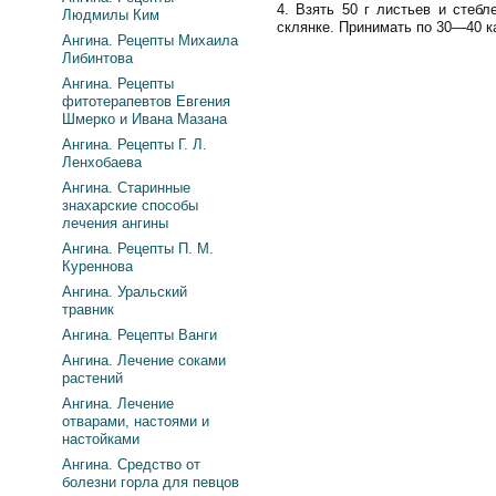
4. Взять 50 г листьев и стебл
Людмилы Ким
склянке. Принимать по 30—40 к
Ангина. Рецепты Михаила
Либинтова
Ангина. Рецепты
фитотерапевтов Евгения
Шмерко и Ивана Мазана
Ангина. Рецепты Г. Л.
Ленхобаева
Ангина. Старинные
знахарские способы
лечения ангины
Ангина. Рецепты П. М.
Куреннова
Ангина. Уральский
травник
Ангина. Рецепты Ванги
Ангина. Лечение соками
растений
Ангина. Лечение
отварами, настоями и
настойками
Ангина. Средство от
болезни горла для певцов